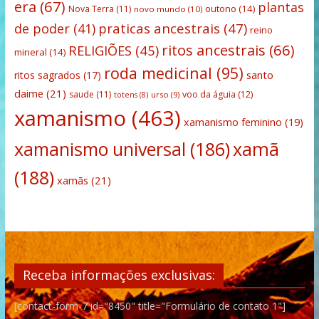
era
(67)
plantas
outono
(14)
Nova Terra
(11)
novo mundo
(10)
praticas ancestrais
(47)
de poder
(41)
reino
ritos ancestrais
(66)
RELIGIÕES
(45)
mineral
(14)
roda medicinal
(95)
santo
ritos sagrados
(17)
daime
(21)
saude
(11)
voo da águia
(12)
urso
(9)
totens
(8)
xamanismo
(463)
xamanismo feminino
(19)
xamanismo universal
(186)
xamã
(188)
xamãs
(21)
Receba informações exclusivas:
[contact-form-7 id="8450" title="Formulário de contato 1"]