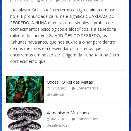
11/07/2018
Kbello
Comentários desativados
A palavra KAHUNA é um termo antigo e ainda em uso
hoje. É pronunciada ca-rú-na e significa GUARDIÃO DO
SEGREDO. A HUNA é um sistema simples e prático de
conhecimentos psicológicos e filosóficos. é a sabedoria
milenar dos antigos GUARDIÕES DO SEGREDO, os
Kahunas havaianos, que nos auxilia a olhar para dentro
de nós mesmos e a desvendar os mistérios que
encerramos em nosso ser. Origem da Huna A Huna é um
conhecimento que
Oxossi. O Rei das Matas
Comentários
18/01/2024
desativados
Xamanismo Mexicano
Comentários
06/07/2018
desativados