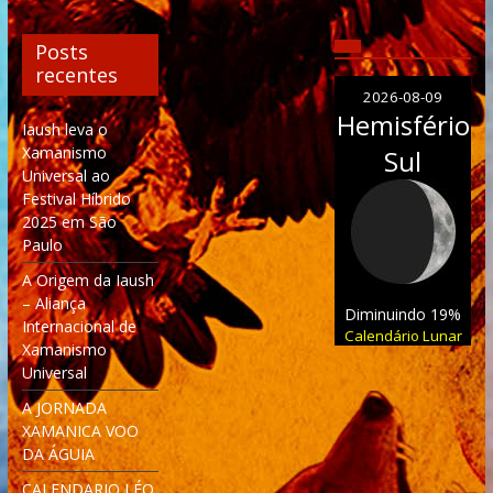
Posts
recentes
2026-08-09
Hemisfério
Iaush leva o
Xamanismo
Sul
Universal ao
Festival Híbrido
2025 em São
Paulo
A Origem da Iaush
– Aliança
Diminuindo 19%
Internacional de
Calendário Lunar
Xamanismo
Universal
A JORNADA
XAMANICA VOO
DA ÁGUIA
CALENDARIO LÉO