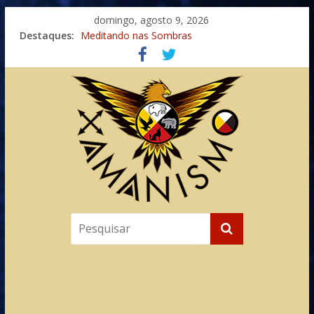
domingo, agosto 9, 2026
Destaques:
Meditando nas Sombras
Autosuficiência: A Jornada do Espírito Ancestral
Xamanismo Universal
Totens – Caminho Espiritual – Crescimento
Imaginação na Cura