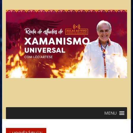
MENU
; voodaáguia;