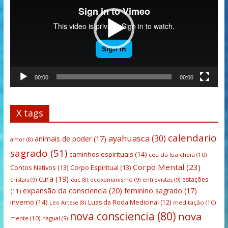
00:00
00:00
X tags
calendario
ayahuasca
(30)
animais de poder
(17)
amor
(8)
sagrado
(51)
caminhos espirituais
(14)
ceu da lua cheia
(10)
Corpo Mental
(23)
Contos Nativos
(13)
Corpo Espiritual
(13)
cura
(19)
estações
cristais
(9)
ecoxamanismo
(9)
entrevistas
(9)
eac
(8)
expansão da consciencia
(20)
feminino sagrado
(17)
(11)
inverno
(14)
Luas da Roda Medicinal
(12)
meditação
(10)
Leo Artese
(8)
nova consciencia
(80)
nova
mente
(10)
nagual
(9)