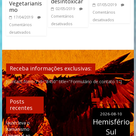
desintoxicar
Vegetarianis
07/05/2019
02/05/2019
mo
Comentários
Comentários
17/04/2019
desativados
desativados
Comentários
desativados
Receba informações exclusivas:
[contact-form-7 id="8450" title="Formulário de contato 1"]
Posts
recentes
2026-08-10
Hemisfério
Iaush leva o
Xamanismo
Sul
Universal ao