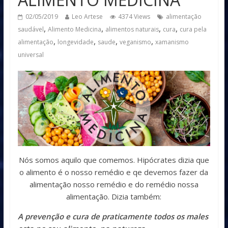
02/05/2019
Leo Artese
4374 Views
alimentação
,
,
,
,
saudável
Alimento Medicina
alimentos naturais
cura
cura pela
,
,
,
,
alimentação
longevidade
saude
veganismo
xamanismo
universal
Nós somos aquilo que comemos. Hipócrates dizia que
o alimento é o nosso remédio e qe devemos fazer da
alimentação nosso remédio e do remédio nossa
alimentação. Dizia também:
A prevenção e cura de praticamente todos os males