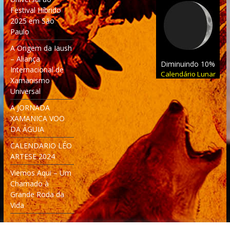
Festival Híbrido
2025 em São
Paulo
A Origem da Iaush
– Aliança
Diminuindo 10%
Internacional de
Calendário Lunar
Xamanismo
Universal
A JORNADA
XAMANICA VOO
DA ÁGUIA
CALENDARIO LÉO
ARTESE 2024
Viemos Aqui – Um
Chamado à
Grande Roda da
Vida