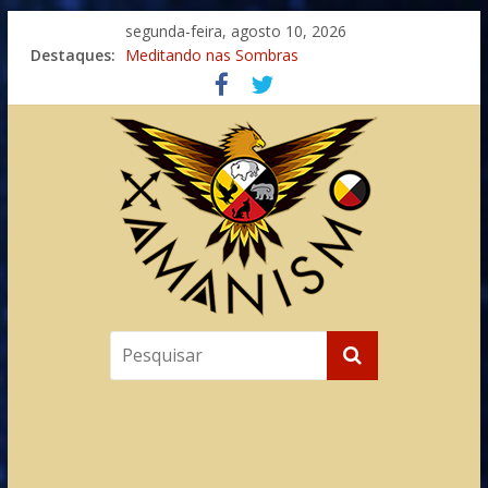
segunda-feira, agosto 10, 2026
Destaques:
Meditando nas Sombras
Autosuficiência: A Jornada do Espírito Ancestral
Xamanismo Universal
Totens – Caminho Espiritual – Crescimento
Imaginação na Cura