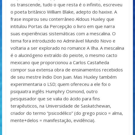
os transcende, tudo o que resta é o infinito, escreveu
o poeta britânico William Blake, adepto do haxixe. A
frase inspirou seu conterrâneo Aldous Huxley que
intitulou Portas da Percepção o livro em que narra
suas experiências sistemáticas com a mescalina. O
tema fora introduzido no Admirável Mundo Novo e
voltaria a ser explorado no romance A Ilha. A mescalina
é o alucinógeno extraído do peiote, o mesmo cacto
mexicano que proporcionou a Carlos Castañeda
compor sua extensa obra de ensinamentos recebidos
de seu mestre índio Don Juan. Mas Huxley também
experimentaria o LSD; quem ofereceu a ele foi o
psiquiatra inglês Humphry Osmond, outro
pesquisador que se valia do ácido para fins
terapêuticos, na Universidade de Saskatchewan,
criador do termo “psicodélico” (do grego psico = alma,
mente+delos = manifestação, evidência).