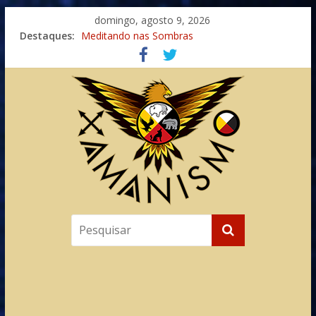
domingo, agosto 9, 2026
Destaques:
Meditando nas Sombras
Autosuficiência: A Jornada do Espírito Ancestral
Xamanismo Universal
Totens – Caminho Espiritual – Crescimento
Imaginação na Cura