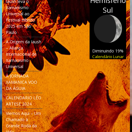
Hemisfério
Iaush leva o
Xamanismo
Sul
Universal ao
Festival Híbrido
2025 em São
Paulo
A Origem da Iaush
– Aliança
Diminuindo 19%
Internacional de
Calendário Lunar
Xamanismo
Universal
A JORNADA
XAMANICA VOO
DA ÁGUIA
CALENDARIO LÉO
ARTESE 2024
Viemos Aqui – Um
Chamado à
Grande Roda da
Vida