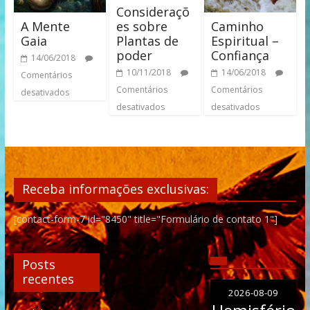
Consideraçõ
A Mente
Caminho
es sobre
Gaia
Espiritual –
Plantas de
Confiança
poder
14/06/2018
14/06/2018
10/11/2018
Comentários
Comentários
Comentários
desativados
desativados
desativados
Receba informações exclusivas:
[contact-form-7 id="8450" title="Formulário de contato 1"]
Posts
recentes
2026-08-09