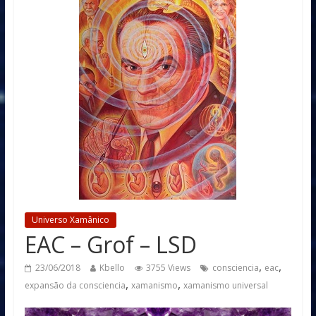
Universo Xamânico
EAC – Grof – LSD
,
,
23/06/2018
Kbello
3755 Views
consciencia
eac
,
,
expansão da consciencia
xamanismo
xamanismo universal