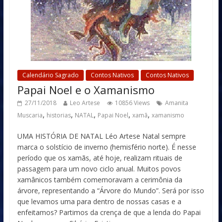
Calendário Sagrado
Contos Nativos
Contos Nativos
Papai Noel e o Xamanismo
27/11/2018
Leo Artese
10856 Views
Amanita
,
,
,
,
,
Muscaria
historias
NATAL
Papai Noel
xamã
xamanismo
UMA HISTÓRIA DE NATAL Léo Artese Natal sempre
marca o solstício de inverno (hemisfério norte). É nesse
período que os xamãs, até hoje, realizam rituais de
passagem para um novo ciclo anual. Muitos povos
xamânicos também comemoravam a cerimônia da
árvore, representando a “Árvore do Mundo”. Será por isso
que levamos uma para dentro de nossas casas e a
enfeitamos? Partimos da crença de que a lenda do Papai