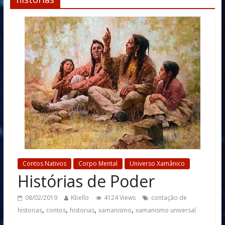
Contos Nativos
Corpo Mental
Universo Xamânico
Histórias de Poder
08/02/2019
Kbello
4124 Views
contação de
,
,
,
,
historias
contos
historias
xamanismo
xamanismo universal