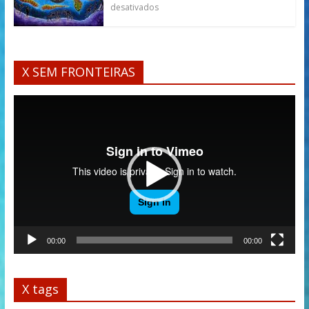
desativados
X SEM FRONTEIRAS
Tocador
de
vídeo
00:00
00:00
X tags