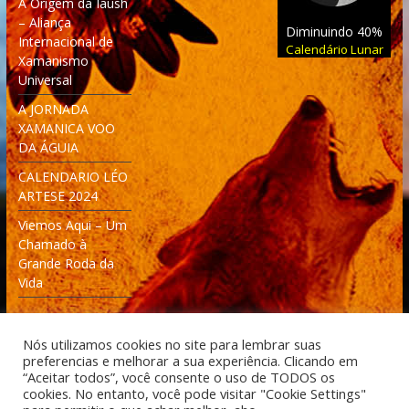
A Origem da Iaush
– Aliança
Diminuindo 40%
Internacional de
Calendário Lunar
Xamanismo
Universal
A JORNADA
XAMANICA VOO
DA ÁGUIA
CALENDARIO LÉO
ARTESE 2024
Viemos Aqui – Um
Chamado à
Grande Roda da
Vida
Nós utilizamos cookies no site para lembrar suas
preferencias e melhorar a sua experiência. Clicando em
“Aceitar todos”, você consente o uso de TODOS os
cookies. No entanto, você pode visitar "Cookie Settings"
Desenvolvido: Moleculas4D - Engenharia Espacial e