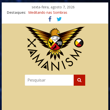
sexta-feira, agosto 7, 2026
Destaques:
Meditando nas Sombras
Autosuficiência: A Jornada do Espírito Ancestral
Xamanismo Universal
Totens – Caminho Espiritual – Crescimento
Imaginação na Cura