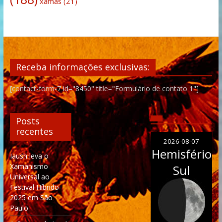
xamãs
(21)
Receba informações exclusivas:
[contact-form-7 id="8450" title="Formulário de contato 1"]
Posts
recentes
2026-08-07
Hemisfério
Iaush leva o
Xamanismo
Sul
Universal ao
Festival Híbrido
2025 em São
Paulo