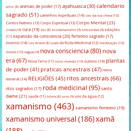
calendario
ayahuasca
(30)
animais de poder
(17)
amor
(8)
sagrado
(51)
caminhos espirituais
(14)
ceu da lua cheia
(10)
Corpo Mental
(23)
Contos Nativos
(13)
Corpo Espiritual
(13)
cura
(19)
estações
cristais
(9)
ecoxamanismo
(9)
entrevistas
(9)
eac
(8)
expansão da consciencia
(20)
feminino sagrado
(17)
(11)
inverno
(14)
Luas da Roda Medicinal
(12)
meditação
(10)
Leo Artese
(8)
nova consciencia
(80)
nova
mente
(10)
nagual
(9)
era
(67)
plantas
outono
(14)
Nova Terra
(11)
novo mundo
(10)
praticas ancestrais
(47)
de poder
(41)
reino
ritos ancestrais
(66)
RELIGIÕES
(45)
mineral
(14)
roda medicinal
(95)
santo
ritos sagrados
(17)
daime
(21)
saude
(11)
voo da águia
(12)
urso
(9)
totens
(8)
xamanismo
(463)
xamanismo feminino
(19)
xamanismo universal
(186)
xamã
(188)