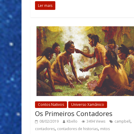
Ler mais
Contos Nativos
Universo Xamânico
Os Primeiros Contadores
,
08/02/2019
Kbello
3494 Views
campbell
,
,
contadores
contadores de historias
mitos