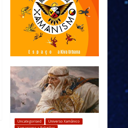
Uncategorised
Universo Xamânico
Xamanismo e Religiões