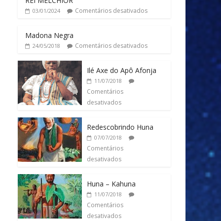
REI MELCHIOR
Comentários desativados
03/01/2024
Madona Negra
Comentários desativados
24/05/2018
Ilé Axe do Apô Afonja
11/07/2018
Comentários
desativados
Redescobrindo Huna
07/07/2018
Comentários
desativados
Huna – Kahuna
11/07/2018
Comentários
desativados