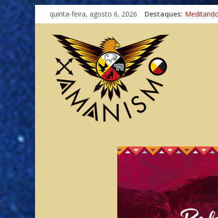
Imaginaçã
quinta-feira, agosto 6, 2026
Destaques:
Meditand
Autosufici
Xamanismo
Totens – 