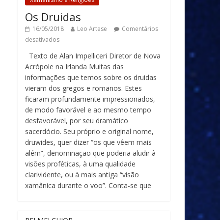
Os Druidas
16/05/2018
Leo Artese
Comentários
desativados
Texto de Alan Impelliceri Diretor de Nova
Acrópole na Irlanda Muitas das
informações que temos sobre os druidas
vieram dos gregos e romanos. Estes
ficaram profundamente impressionados,
de modo favorável e ao mesmo tempo
desfavorável, por seu dramático
sacerdócio. Seu próprio e original nome,
druwides, quer dizer “os que vêem mais
além”, denominação que poderia aludir à
visões proféticas, à uma qualidade
clarividente, ou à mais antiga “visão
xamânica durante o voo”. Conta-se que