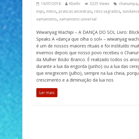
,
16/07/2018
Kbello
3225 Views
chanumpa
,
,
,
,
inipi
mitos
praticas ancestrais
ritos sagrados
sundanc
,
xamanismo
xamanismo universal
Wiwanyag Wachipi – A DANÇA DO SOL Livro: Blsck
Speaks A «dança que olha o sol» – wiwanyag wachi
é um de nossos maiores rituais e foi instituído mui
invernos depois que nosso povo recebeu o Chan
da Mulher Bisão Branco. É realizado todos os ano
durante a lua da engorda (junho) ou a lua das cere
que enegrecem (julho), sempre na lua cheia, porqu
crescimento e a diminuição da lua nos
Ler mais