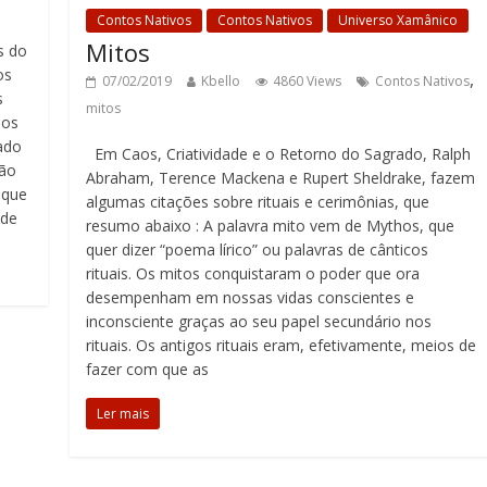
Contos Nativos
Contos Nativos
Universo Xamânico
Mitos
s do
os
,
07/02/2019
Kbello
4860 Views
Contos Nativos
s
mitos
nos
ado
Em Caos, Criatividade e o Retorno do Sagrado, Ralph
são
Abraham, Terence Mackena e Rupert Sheldrake, fazem
 que
algumas citações sobre rituais e cerimônias, que
 de
resumo abaixo : A palavra mito vem de Mythos, que
quer dizer “poema lírico” ou palavras de cânticos
rituais. Os mitos conquistaram o poder que ora
desempenham em nossas vidas conscientes e
inconsciente graças ao seu papel secundário nos
rituais. Os antigos rituais eram, efetivamente, meios de
fazer com que as
Ler mais