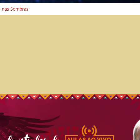
o na Cura
o nas Sombras
ência: A Jornada do Espírito Ancestral
 Universal
Caminho Espiritual – Crescimento