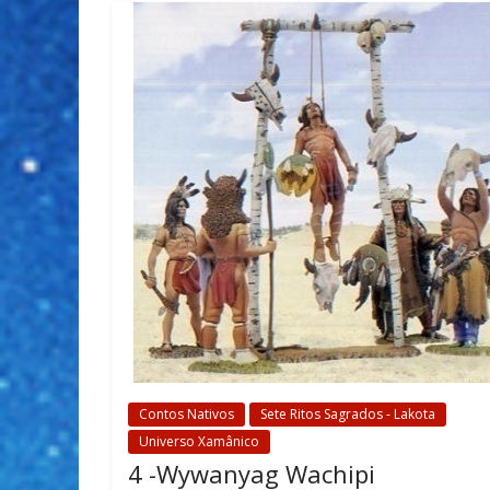
Contos Nativos
Sete Ritos Sagrados - Lakota
Universo Xamânico
4 -Wywanyag Wachipi