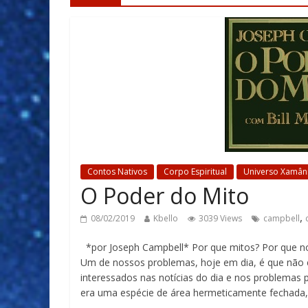
Contos Nativos
Corpo Espiritual
Universo Xamân
O Poder do Mito
,
08/02/2019
Kbello
3039 Views
campbell
*por Joseph Campbell* Por que mitos? Por que no
Um de nossos problemas, hoje em dia, é que não e
interessados nas notícias do dia e nos problema
era uma espécie de área hermeticamente fechada,