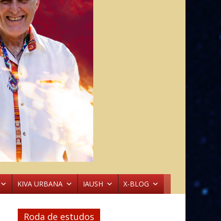
KIVA URBANA
IAUSH
X-BLOG
Roda de estudos