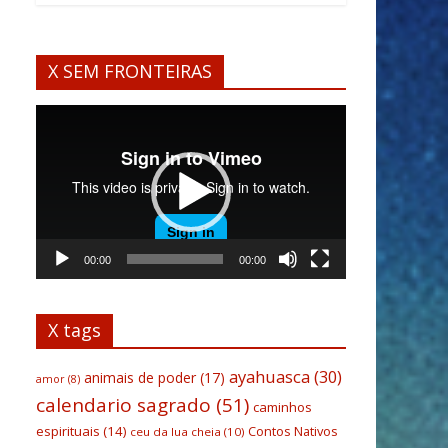
X SEM FRONTEIRAS
Tocador
de
vídeo
00:00
00:00
X tags
ayahuasca
(30)
animais de poder
(17)
amor
(8)
calendario sagrado
(51)
caminhos
espirituais
(14)
Contos Nativos
ceu da lua cheia
(10)