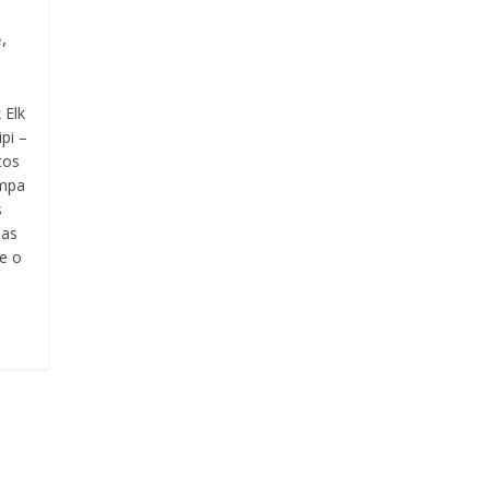
,
e
 Elk
pi –
tos
umpa
s
jas
e o