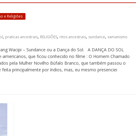
 e Religiões
,
,
,
,
,
ol
praticas ancestrais
RELIGIÕES
ritos ancestrais
sundance
xamanismo
wang Wacipi – Sundance ou a Dança do Sol. A DANÇA DO SOL
rte-americanos, que ficou conhecido no filme : O Homem Chamado
ssados pela Mulher Novilho Búfalo Branco, que também passou o
feita principalmente por índios, mas, eu mesmo presenciei