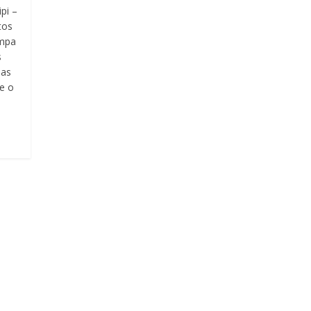
pi –
tos
umpa
s
jas
e o