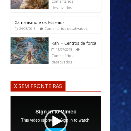
Comentários
desativados
Xamanismo e os Essênios
Comentários desativados
24/05/2018
Kahi – Centros de força
11/07/2018
Comentários
desativados
X SEM FRONTEIRAS
Tocador
de
vídeo