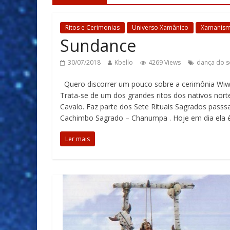
Ritos e Cerimonias
Universo Xamânico
Xamanismo
Sundance
30/07/2018
Kbello
4269 Views
dança do s
Quero discorrer um pouco sobre a cerimônia Wi
Trata-se de um dos grandes ritos dos nativos no
Cavalo. Faz parte dos Sete Rituais Sagrados pas
Cachimbo Sagrado – Chanumpa . Hoje em dia ela é 
Ler mais