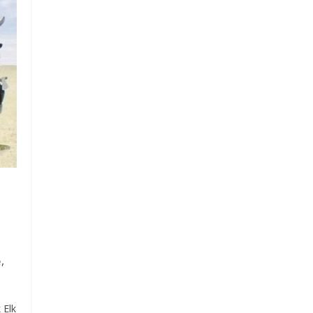
,
e
 Elk