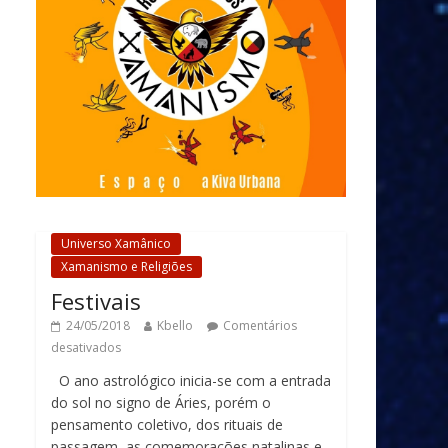
Universo Xamânico
Xamanismo e Religiões
Festivais
24/05/2018
Kbello
Comentários
desativados
O ano astrológico inicia-se com a entrada
do sol no signo de Áries, porém o
pensamento coletivo, dos rituais de
passagem, as comemorações natalinas e