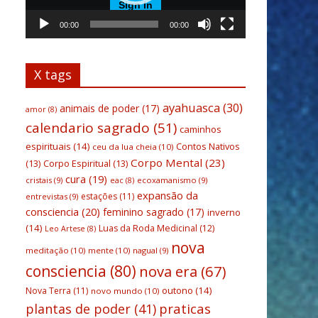
00:00
00:00
X tags
ayahuasca
(30)
animais de poder
(17)
amor
(8)
calendario sagrado
(51)
caminhos
espirituais
(14)
Contos Nativos
ceu da lua cheia
(10)
Corpo Mental
(23)
(13)
Corpo Espiritual
(13)
cura
(19)
cristais
(9)
ecoxamanismo
(9)
eac
(8)
expansão da
estações
(11)
entrevistas
(9)
consciencia
(20)
feminino sagrado
(17)
inverno
(14)
Luas da Roda Medicinal
(12)
Leo Artese
(8)
nova
meditação
(10)
mente
(10)
nagual
(9)
consciencia
(80)
nova era
(67)
outono
(14)
Nova Terra
(11)
novo mundo
(10)
praticas
plantas de poder
(41)