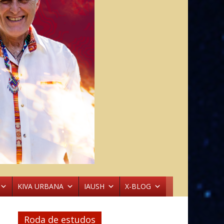
KIVA URBANA
IAUSH
X-BLOG
Roda de estudos