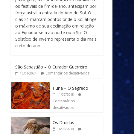
os festivais de fim-de-ano, antecipam por
força astral a entrada do Ano do Sol. O
dias 21 marcam pontos onde o Sol atinge
o máximo de sua declinação em relação
ao Equador seja ao norte ou a Sul. O
Solstício de Inverno representa o dia mais
curto do ano
São Sebastião – O Curador Guerreiro
Comentários desativados
16/01/2024
Huna – O Segredo
11/07/2018
Comentários
desativados
Os Druidas
16/05/2018