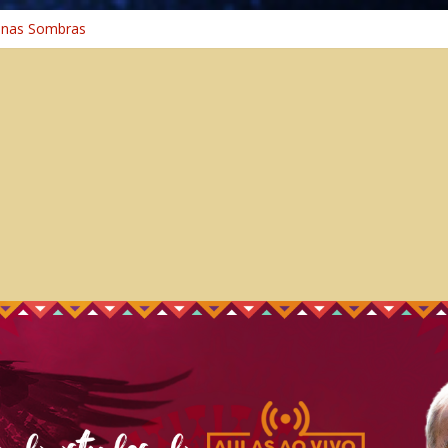
 na Cura
 nas Sombras
ncia: A Jornada do Espírito Ancestral
 Universal
aminho Espiritual – Crescimento