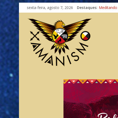
Imaginação
sexta-feira, agosto 7, 2026
Destaques:
Meditando
Autosuficiê
Xamanismo
Totens – C