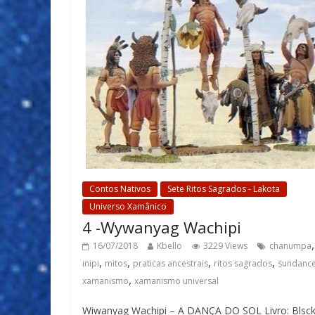
Contos Nativos
Sete Ritos Sagrados - Lakota
Universo Xamânico
4 -Wywanyag Wachipi
,
16/07/2018
Kbello
3229 Views
chanumpa
,
,
,
,
inipi
mitos
praticas ancestrais
ritos sagrados
sundanc
,
xamanismo
xamanismo universal
Wiwanyag Wachipi – A DANÇA DO SOL Livro: Blsck