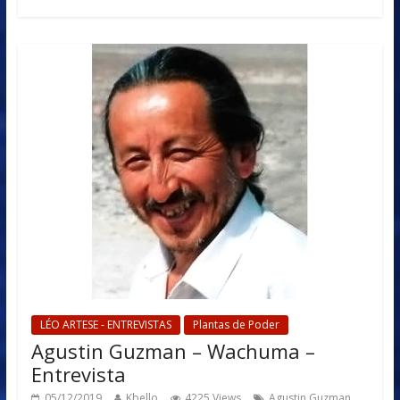
LÉO ARTESE - ENTREVISTAS
Plantas de Poder
Agustin Guzman – Wachuma –
Entrevista
,
05/12/2019
Kbello
4225 Views
Agustin Guzman