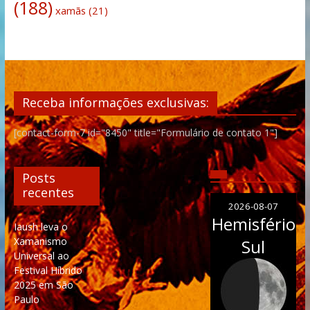
(188)
xamãs
(21)
Receba informações exclusivas:
[contact-form-7 id="8450" title="Formulário de contato 1"]
Posts
recentes
2026-08-07
Hemisfério
Iaush leva o
Xamanismo
Sul
Universal ao
Festival Híbrido
2025 em São
Paulo