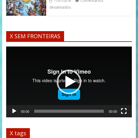
Comentários
11/07/2018
desativados
X SEM FRONTEIRAS
Tocador
de
vídeo
00:00
00:00
X tags