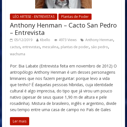
LÉO ARTESE - ENTREVISTAS
Plantas de Poder
Anthony Henman – Cacto San Pedro
– Entrevista
,
05/12/2019
Kbello
4973 Views
Anthony Henman
,
,
,
,
,
cactus
entrevistas
mescalina
plantas de poder
são pedro
wachuma
Por: Bia Labate (Entrevista feita em novembro de 2012) O
antropólogo Anthony Henman é um desses personagens
liminares que nos fazem perguntar: porque levo a vida
que tenho? É daquelas pessoas híbridas, cuja identidade
cultural é algo imprecisa, do tipo que já virou um pouco
nativo (apesar de seus quase 1,90 m de altura e pele
rosadinha). Mistura de brasileiro, inglês e argentino, divide
seu tempo entre uma casa de campo no País de Gales
Ler mais