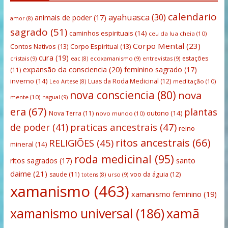
calendario
ayahuasca
(30)
animais de poder
(17)
amor
(8)
sagrado
(51)
caminhos espirituais
(14)
ceu da lua cheia
(10)
Corpo Mental
(23)
Contos Nativos
(13)
Corpo Espiritual
(13)
cura
(19)
estações
cristais
(9)
ecoxamanismo
(9)
entrevistas
(9)
eac
(8)
expansão da consciencia
(20)
feminino sagrado
(17)
(11)
inverno
(14)
Luas da Roda Medicinal
(12)
meditação
(10)
Leo Artese
(8)
nova consciencia
(80)
nova
mente
(10)
nagual
(9)
era
(67)
plantas
outono
(14)
Nova Terra
(11)
novo mundo
(10)
praticas ancestrais
(47)
de poder
(41)
reino
ritos ancestrais
(66)
RELIGIÕES
(45)
mineral
(14)
roda medicinal
(95)
santo
ritos sagrados
(17)
daime
(21)
saude
(11)
voo da águia
(12)
urso
(9)
totens
(8)
xamanismo
(463)
xamanismo feminino
(19)
xamanismo universal
(186)
xamã