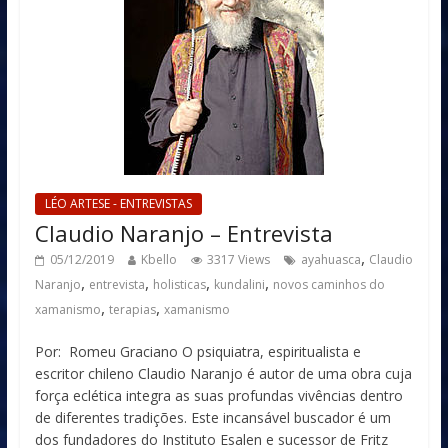
LÉO ARTESE - ENTREVISTAS
Claudio Naranjo – Entrevista
,
05/12/2019
Kbello
3317 Views
ayahuasca
Claudio
,
,
,
,
Naranjo
entrevista
holisticas
kundalini
novos caminhos do
,
,
xamanismo
terapias
xamanismo
Por: Romeu Graciano O psiquiatra, espiritualista e
escritor chileno Claudio Naranjo é autor de uma obra cuja
força eclética integra as suas profundas vivências dentro
de diferentes tradições. Este incansável buscador é um
dos fundadores do Instituto Esalen e sucessor de Fritz