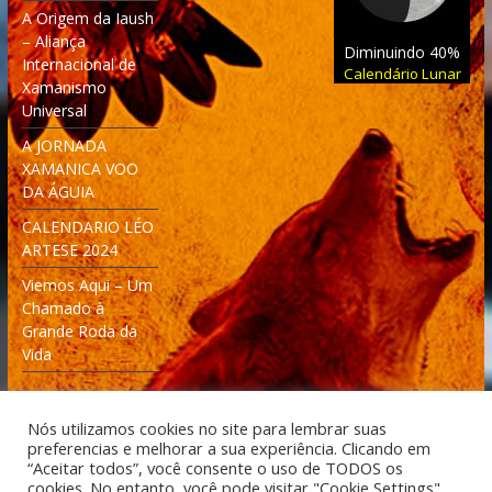
A Origem da Iaush
– Aliança
Diminuindo 40%
Internacional de
Calendário Lunar
Xamanismo
Universal
A JORNADA
XAMANICA VOO
DA ÁGUIA
CALENDARIO LÉO
ARTESE 2024
Viemos Aqui – Um
Chamado à
Grande Roda da
Vida
Nós utilizamos cookies no site para lembrar suas
preferencias e melhorar a sua experiência. Clicando em
“Aceitar todos”, você consente o uso de TODOS os
cookies. No entanto, você pode visitar "Cookie Settings"