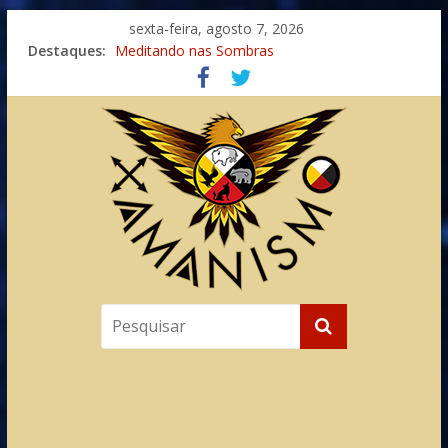
sexta-feira, agosto 7, 2026
Imaginação na Cura
Destaques:
Meditando nas Sombras
Autosuficiência: A Jornada do Espírito Ancestral
Xamanismo Universal
Totens – Caminho Espiritual – Crescimento