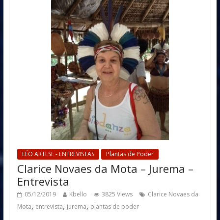
LÉO ARTESE - ENTREVISTAS
Plantas de Poder
Clarice Novaes da Mota – Jurema –
Entrevista
05/12/2019
Kbello
3825 Views
Clarice Novaes da
,
,
,
Mota
entrevista
jurema
plantas de poder