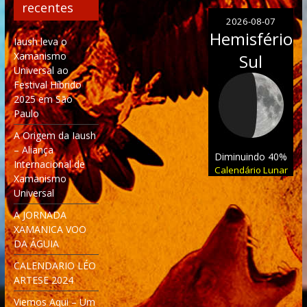
recentes
2026-08-07
Hemisfério
Iaush leva o
Xamanismo
Sul
Universal ao
Festival Híbrido
2025 em São
Paulo
A Origem da Iaush
– Aliança
Diminuindo 40%
Internacional de
Calendário Lunar
Xamanismo
Universal
A JORNADA
XAMANICA VOO
DA ÁGUIA
CALENDARIO LÉO
ARTESE 2024
Viemos Aqui – Um