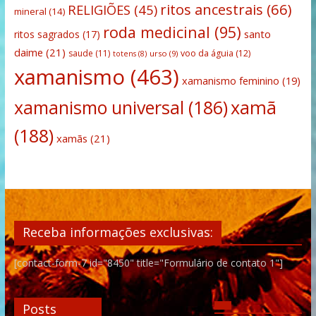
ritos ancestrais
(66)
RELIGIÕES
(45)
mineral
(14)
roda medicinal
(95)
santo
ritos sagrados
(17)
daime
(21)
saude
(11)
voo da águia
(12)
urso
(9)
totens
(8)
xamanismo
(463)
xamanismo feminino
(19)
xamanismo universal
(186)
xamã
(188)
xamãs
(21)
Receba informações exclusivas:
[contact-form-7 id="8450" title="Formulário de contato 1"]
Posts