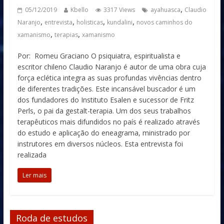
,
05/12/2019
Kbello
3317 Views
ayahuasca
Claudio
,
,
,
,
Naranjo
entrevista
holisticas
kundalini
novos caminhos do
,
,
xamanismo
terapias
xamanismo
Por: Romeu Graciano O psiquiatra, espiritualista e
escritor chileno Claudio Naranjo é autor de uma obra cuja
força eclética integra as suas profundas vivências dentro
de diferentes tradições. Este incansável buscador é um
dos fundadores do Instituto Esalen e sucessor de Fritz
Perls, o pai da gestalt-terapia. Um dos seus trabalhos
terapêuticos mais difundidos no país é realizado através
do estudo e aplicação do eneagrama, ministrado por
instrutores em diversos núcleos. Esta entrevista foi
realizada
Ler mais
Roda de estudos