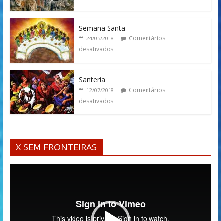
Semana Santa
Comentários
24/05/2018
desativados
Santeria
Comentários
12/07/2018
desativados
X SEM FRONTEIRAS
Tocador
de
vídeo