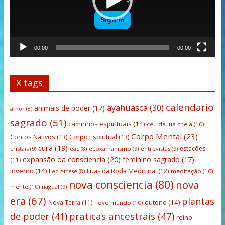
00:00
00:00
X tags
calendario
ayahuasca
(30)
animais de poder
(17)
amor
(8)
sagrado
(51)
caminhos espirituais
(14)
ceu da lua cheia
(10)
Corpo Mental
(23)
Contos Nativos
(13)
Corpo Espiritual
(13)
cura
(19)
estações
cristais
(9)
ecoxamanismo
(9)
entrevistas
(9)
eac
(8)
expansão da consciencia
(20)
feminino sagrado
(17)
(11)
inverno
(14)
Luas da Roda Medicinal
(12)
meditação
(10)
Leo Artese
(8)
nova consciencia
(80)
nova
mente
(10)
nagual
(9)
era
(67)
plantas
outono
(14)
Nova Terra
(11)
novo mundo
(10)
praticas ancestrais
(47)
de poder
(41)
reino