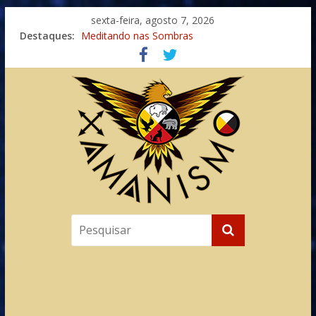
sexta-feira, agosto 7, 2026
Destaques:
Meditando nas Sombras
Autosuficiência: A Jornada do Espírito Ancestral
Xamanismo Universal
Totens – Caminho Espiritual – Crescimento
Imaginação na Cura