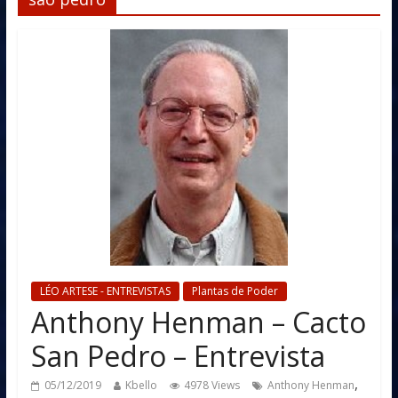
LÉO ARTESE - ENTREVISTAS
Plantas de Poder
Anthony Henman – Cacto
San Pedro – Entrevista
,
05/12/2019
Kbello
4978 Views
Anthony Henman