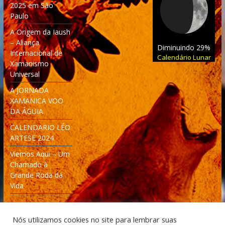
2025 em São
Paulo
A Origem da Iaush
– Aliança
Diminuindo 29%
Internacional de
Calendário Lunar
Xamanismo
Universal
A JORNADA
XAMANICA VOO
DA ÁGUIA
CALENDARIO LÉO
ARTESE 2024
Viemos Aqui – Um
Chamado à
Grande Roda da
Vida
Nós utilizamos cookies no site para lembrar suas