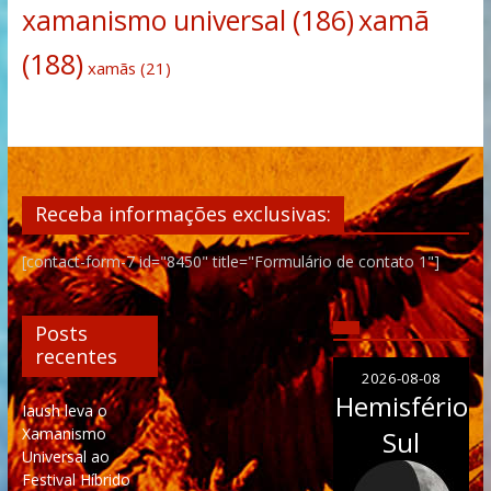
xamanismo universal
(186)
xamã
(188)
xamãs
(21)
Receba informações exclusivas:
[contact-form-7 id="8450" title="Formulário de contato 1"]
Posts
recentes
2026-08-08
Hemisfério
Iaush leva o
Xamanismo
Sul
Universal ao
Festival Híbrido