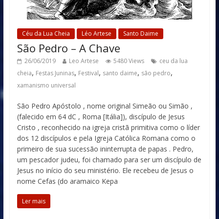
Céu da Lua Cheia
Léo Artese
Santo Daime
São Pedro – A Chave
26/06/2019
Leo Artese
5480 Views
ceu da lua
,
,
,
,
,
cheia
Festas Juninas
Festival
santo daime
são pedro
xamanismo universal
São Pedro Apóstolo , nome original Simeão ou Simão ,
(falecido em 64 dC , Roma [Itália]), discípulo de Jesus
Cristo , reconhecido na igreja cristã primitiva como o líder
dos 12 discípulos e pela Igreja Católica Romana como o
primeiro de sua sucessão ininterrupta de papas . Pedro,
um pescador judeu, foi chamado para ser um discípulo de
Jesus no início do seu ministério. Ele recebeu de Jesus o
nome Cefas (do aramaico Kepa
Ler mais