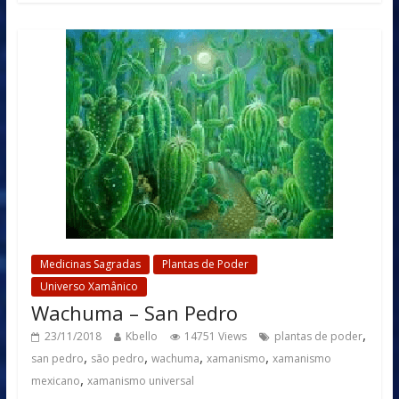
Medicinas Sagradas
Plantas de Poder
Universo Xamânico
Wachuma – San Pedro
,
23/11/2018
Kbello
14751 Views
plantas de poder
,
,
,
,
san pedro
são pedro
wachuma
xamanismo
xamanismo
,
mexicano
xamanismo universal