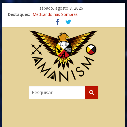
sábado, agosto 8, 2026
Destaques:
Meditando nas Sombras
Autosuficiência: A Jornada do Espírito Ancestral
Xamanismo Universal
Totens – Caminho Espiritual – Crescimento
Imaginação na Cura