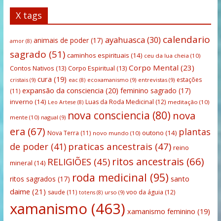
X tags
calendario
ayahuasca
(30)
animais de poder
(17)
amor
(8)
sagrado
(51)
caminhos espirituais
(14)
ceu da lua cheia
(10)
Corpo Mental
(23)
Contos Nativos
(13)
Corpo Espiritual
(13)
cura
(19)
estações
cristais
(9)
ecoxamanismo
(9)
entrevistas
(9)
eac
(8)
expansão da consciencia
(20)
feminino sagrado
(17)
(11)
inverno
(14)
Luas da Roda Medicinal
(12)
meditação
(10)
Leo Artese
(8)
nova consciencia
(80)
nova
mente
(10)
nagual
(9)
era
(67)
plantas
outono
(14)
Nova Terra
(11)
novo mundo
(10)
praticas ancestrais
(47)
de poder
(41)
reino
ritos ancestrais
(66)
RELIGIÕES
(45)
mineral
(14)
roda medicinal
(95)
santo
ritos sagrados
(17)
daime
(21)
saude
(11)
voo da águia
(12)
urso
(9)
totens
(8)
xamanismo
(463)
xamanismo feminino
(19)