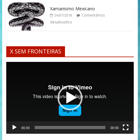
Xamanismo Mexicano
Comentários
06/07/2018
desativados
X SEM FRONTEIRAS
Tocador
de
vídeo
00:00
00:00