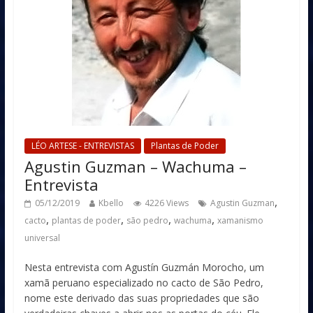
LÉO ARTESE - ENTREVISTAS
Plantas de Poder
Agustin Guzman – Wachuma –
Entrevista
,
05/12/2019
Kbello
4226 Views
Agustin Guzman
,
,
,
,
cacto
plantas de poder
são pedro
wachuma
xamanismo
universal
Nesta entrevista com Agustín Guzmán Morocho, um
xamã peruano especializado no cacto de São Pedro,
nome este derivado das suas propriedades que são