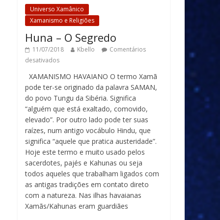
Universo Xamânico
Xamanismo e Religiões
Huna – O Segredo
11/07/2018
Kbello
Comentários
desativados
XAMANISMO HAVAIANO O termo Xamã
pode ter-se originado da palavra SAMAN,
do povo Tungu da Sibéria. Significa
“alguém que está exaltado, comovido,
elevado”. Por outro lado pode ter suas
raízes, num antigo vocábulo Hindu, que
significa “aquele que pratica austeridade”.
Hoje este termo e muito usado pelos
sacerdotes, pajés e Kahunas ou seja
todos aqueles que trabalham ligados com
as antigas tradições em contato direto
com a natureza. Nas ilhas havaianas
Xamãs/Kahunas eram guardiães