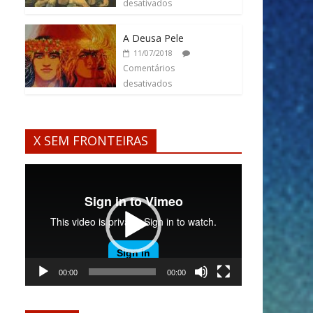
desativados
A Deusa Pele
11/07/2018
Comentários
desativados
X SEM FRONTEIRAS
Tocador
de
vídeo
00:00
00:00