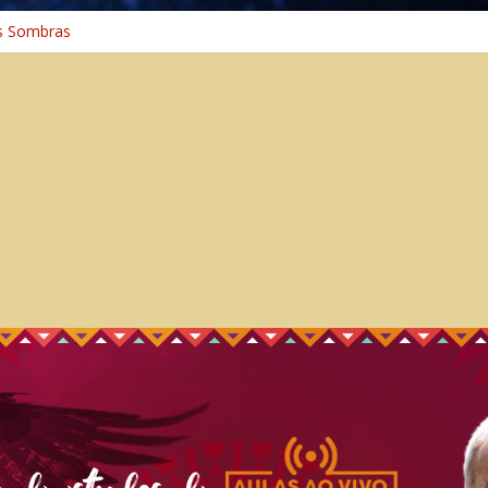
 Cura
s Sombras
a: A Jornada do Espírito Ancestral
iversal
nho Espiritual – Crescimento