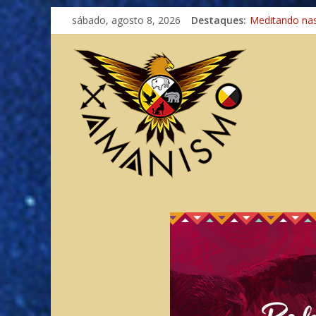
Imaginação na
sábado, agosto 8, 2026
Destaques:
Meditando na
Autosuficiênci
Xamanismo Un
Totens – Cami