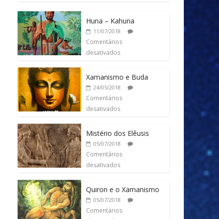
Huna – Kahuna
11/07/2018
Comentários
desativados
Xamanismo e Buda
24/05/2018
Comentários
desativados
Mistério dos Elêusis
05/07/2018
Comentários
desativados
Quiron e o Xamanismo
05/07/2018
Comentários