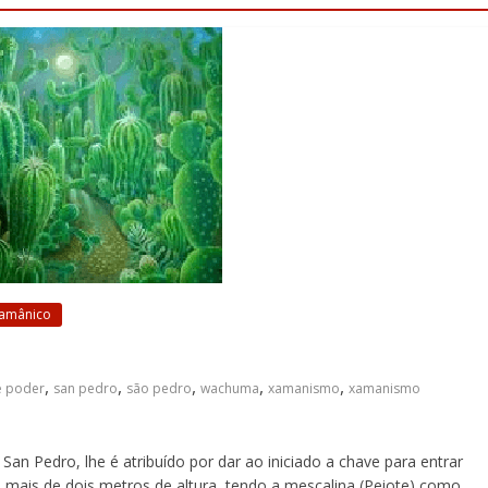
Xamânico
o
,
,
,
,
,
e poder
san pedro
são pedro
wachuma
xamanismo
xamanismo
edro, lhe é atribuído por dar ao iniciado a chave para entrar
a mais de dois metros de altura, tendo a mescalina (Peiote) como