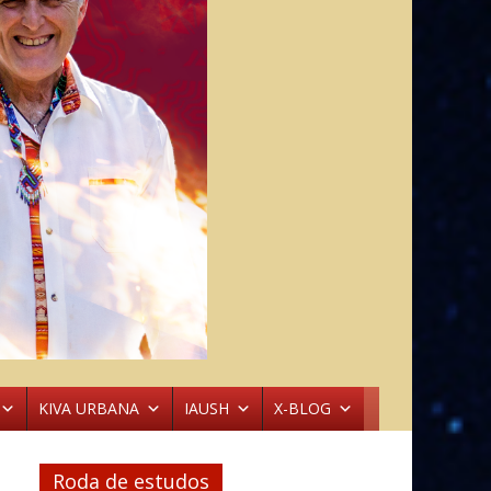
KIVA URBANA
IAUSH
X-BLOG
Roda de estudos