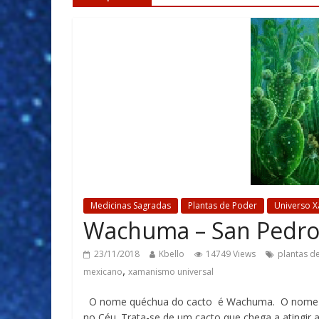
Medicinas Sagradas
Plantas de Poder
Universo 
Wachuma – San Pedr
23/11/2018
Kbello
14749 Views
plantas d
,
mexicano
xamanismo universal
O nome quéchua do cacto é Wachuma. O nome San P
no Céu. Trata-se de um cacto que chega a atingir 