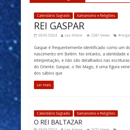
Calendário Sagrado
Xamanismo e Religiões
REI GASPAR
03/01/2024
Leo Artese
2387 Views
#reiga
Gaspar é frequentemente identificado como um do
nascimento em Belém. No entanto, a identidade e
interpretação, e não são detalhados nas escrituras
do Oriente. Gaspar, o Rei Mago, é uma figura vene
dos sábios que
Ler mais
Calendário Sagrado
Xamanismo e Religiões
O REI BALTAZAR
03/01/2024
Leo Artese
3321 Views