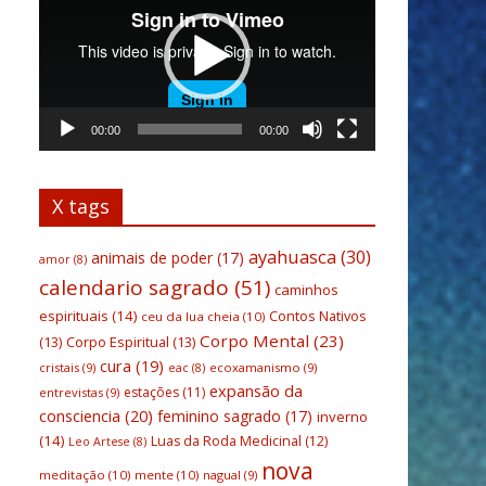
vídeo
00:00
00:00
X tags
ayahuasca
(30)
animais de poder
(17)
amor
(8)
calendario sagrado
(51)
caminhos
espirituais
(14)
Contos Nativos
ceu da lua cheia
(10)
Corpo Mental
(23)
(13)
Corpo Espiritual
(13)
cura
(19)
cristais
(9)
ecoxamanismo
(9)
eac
(8)
expansão da
estações
(11)
entrevistas
(9)
consciencia
(20)
feminino sagrado
(17)
inverno
(14)
Luas da Roda Medicinal
(12)
Leo Artese
(8)
nova
meditação
(10)
mente
(10)
nagual
(9)