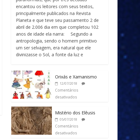
encantou os leitores com seus textos,
principalmente publicados na Revista
Planeta e que teve seu passamento 2 de
abril de 2.006 dia em que completou 102
anos de idade ela narra: Segundo a
antropologia, sendo o homem primitivo
um ser selvagem, era natural que ele
divinizasse o Sol, a fonte da luz e
Orixás e Xamanismo
12/07/2018
Comentários
desativados
Mistério dos Elêusis
05/07/2018
Comentários
desativados