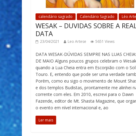
calendário sagrado
Calendário Sagrado
Léo Art
WESAK – DUVIDAS SOBRE A REA
DATA
23/04/2021
Leo Artese
5651 Views
DATA WESAK-DÚVIDAS SEMPRE NAS LUAS CHEIA
DE MAIO Alguns poucos grupos celebram o Wesa
quando a Lua Cheia entra em Escorpião com o So
Touro. E, entendo que pode ser uma verdade tam
Porém, como eu sigo o movimento de Mount Sha
e dos templos Budistas, prontamente me alinhei n
corrente com eles. Em 2010, escrevi para o Dawn
Fazende, editor de Mt. Shasta Magazine, que orga
o evento em nível internacional e, ao
Ler mais