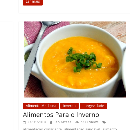
Ler mais
Alimento Medicina
Inverno
Longevidade
Alimentos Para o Inverno
27/05/2019
Leo Artese
7233 Views
,
,
alimentação consciente
alimentação saudável
alimento