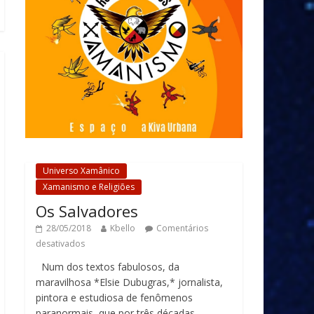
Universo Xamânico
Xamanismo e Religiões
Os Salvadores
28/05/2018
Kbello
Comentários
desativados
Num dos textos fabulosos, da
maravilhosa *Elsie Dubugras,* jornalista,
pintora e estudiosa de fenômenos
paranormais, que por três décadas