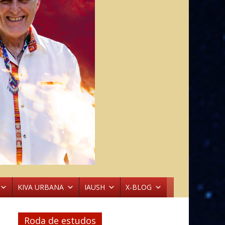
KIVA URBANA
IAUSH
X-BLOG
Roda de estudos