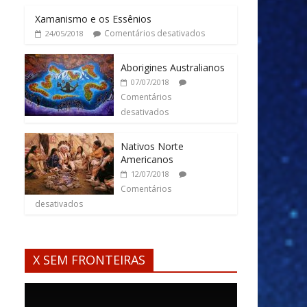
Xamanismo e os Essênios
Comentários desativados
24/05/2018
Aborigines Australianos
07/07/2018
Comentários
desativados
Nativos Norte
Americanos
12/07/2018
Comentários
desativados
X SEM FRONTEIRAS
Tocador
de