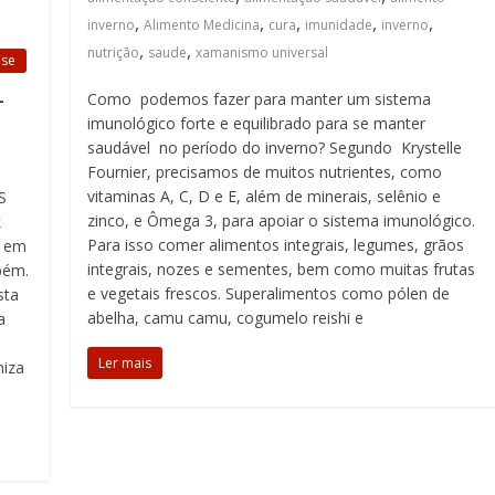
,
,
,
,
,
inverno
Alimento Medicina
cura
imunidade
inverno
,
,
nutrição
saude
xamanismo universal
ese
L
Como podemos fazer para manter um sistema
imunológico forte e equilibrado para se manter
saudável no período do inverno? Segundo Krystelle
Fournier, precisamos de muitos nutrientes, como
vitaminas A, C, D e E, além de minerais, selênio e
S
zinco, e Ômega 3, para apoiar o sistema imunológico.
k
Para isso comer alimentos integrais, legumes, grãos
l em
integrais, nozes e sementes, bem como muitas frutas
bém.
e vegetais frescos. Superalimentos como pólen de
sta
abelha, camu camu, cogumelo reishi e
a
Ler mais
niza