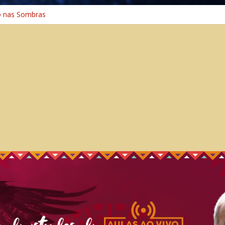
o na Cura
o nas Sombras
ência: A Jornada do Espírito Ancestral
 Universal
Caminho Espiritual – Crescimento