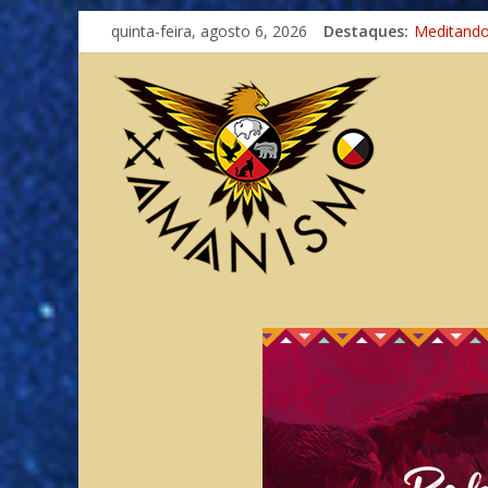
quinta-feira, agosto 6, 2026
Destaques:
Imaginaçã
Meditand
Autosufici
Xamanismo
Totens – 