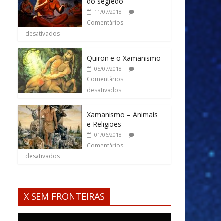
do segredo
11/07/2018
Comentários
desativados
Quiron e o Xamanismo
05/07/2018
Comentários
desativados
Xamanismo – Animais
e Religiões
01/06/2018
Comentários
desativados
X SEM FRONTEIRAS
Tocador