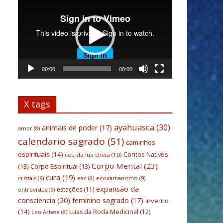
de
vídeo
00:00
00:00
X tags
ayahuasca
(30)
animais de poder
(17)
amor
(8)
calendario sagrado
(51)
caminhos
espirituais
(14)
Contos Nativos
ceu da lua cheia
(10)
Corpo Mental
(23)
(13)
Corpo Espiritual
(13)
cura
(19)
cristais
(9)
ecoxamanismo
(9)
eac
(8)
expansão da
estações
(11)
entrevistas
(9)
consciencia
(20)
feminino sagrado
(17)
inverno
(14)
Luas da Roda Medicinal
(12)
Leo Artese
(8)