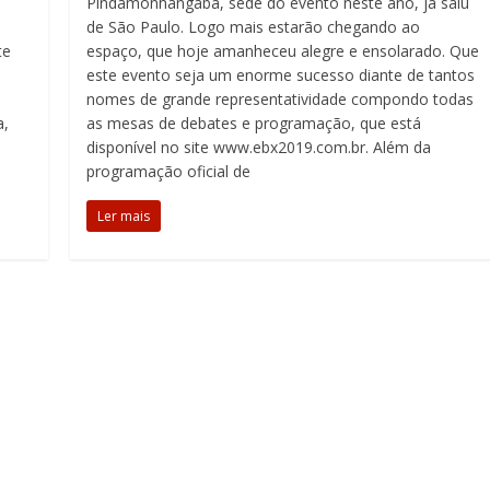
Pindamonhangaba, sede do evento neste ano, já saiu
de São Paulo. Logo mais estarão chegando ao
te
espaço, que hoje amanheceu alegre e ensolarado. Que
este evento seja um enorme sucesso diante de tantos
nomes de grande representatividade compondo todas
a,
as mesas de debates e programação, que está
disponível no site www.ebx2019.com.br. Além da
programação oficial de
Ler mais