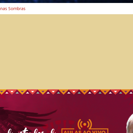
 na Cura
 nas Sombras
ncia: A Jornada do Espírito Ancestral
 Universal
aminho Espiritual – Crescimento