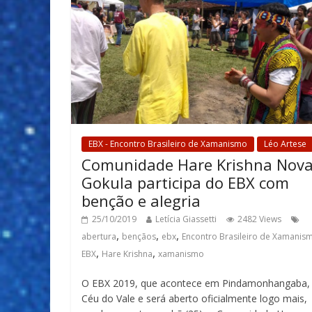
EBX - Encontro Brasileiro de Xamanismo
Léo Artese
Comunidade Hare Krishna Nov
Gokula participa do EBX com
benção e alegria
25/10/2019
Letícia Giassetti
2482 Views
,
,
,
abertura
bençãos
ebx
Encontro Brasileiro de Xamanism
,
,
EBX
Hare Krishna
xamanismo
O EBX 2019, que acontece em Pindamonhangaba,
Céu do Vale e será aberto oficialmente logo mais,