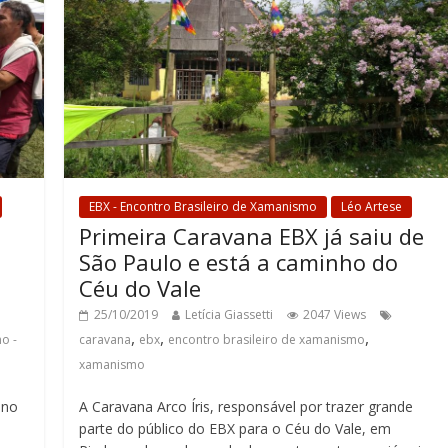
EBX - Encontro Brasileiro de Xamanismo
Léo Artese
a
Primeira Caravana EBX já saiu de
São Paulo e está a caminho do
Céu do Vale
25/10/2019
Letícia Giassetti
2047 Views
,
,
,
o -
caravana
ebx
encontro brasileiro de xamanismo
xamanismo
 no
A Caravana Arco Íris, responsável por trazer grande
parte do público do EBX para o Céu do Vale, em