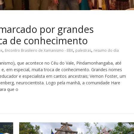
 marcado por grandes
oca de conhecimento
,
,
,
bx
Encontro Brasileiro de Xamanismo - EBX
palestras
resumo do dia
manismo), que acontece no Céu do Vale, Pindamonhangaba, até
ão e, em especial, muita troca de conhecimento. Grandes nomes
ducador e especialista em cantos ancestrais; Vernon Foster, um
chenberg, neurocientista. Logo pela manhã, a comunidade Hare
para que o