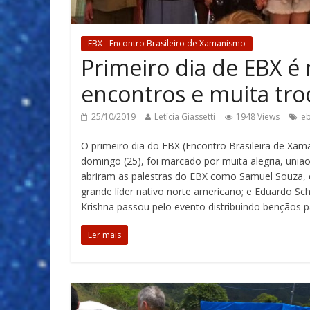
EBX - Encontro Brasileiro de Xamanismo
Primeiro dia de EBX é
encontros e muita tr
25/10/2019
Letícia Giassetti
1948 Views
e
O primeiro dia do EBX (Encontro Brasileira de Xa
domingo (25), foi marcado por muita alegria, uni
abriram as palestras do EBX como Samuel Souza, e
grande líder nativo norte americano; e Eduardo S
Krishna passou pelo evento distribuindo bençãos 
Ler mais