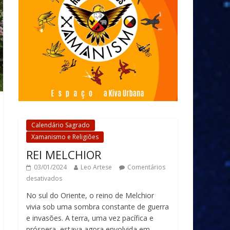
Calendário Sagrado
Xamanismo e Religiões
REI MELCHIOR
03/01/2024
Leo Artese
Comentários
desativados
No sul do Oriente, o reino de Melchior
vivia sob uma sombra constante de guerra
e invasões. A terra, uma vez pacífica e
próspera, estava agora envolvida em