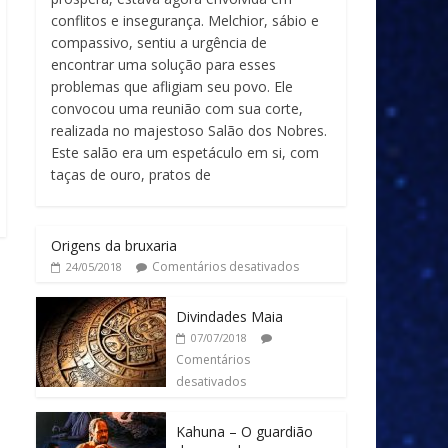
conflitos e insegurança. Melchior, sábio e
compassivo, sentiu a urgência de
encontrar uma solução para esses
problemas que afligiam seu povo. Ele
convocou uma reunião com sua corte,
realizada no majestoso Salão dos Nobres.
Este salão era um espetáculo em si, com
taças de ouro, pratos de
Origens da bruxaria
Comentários desativados
24/05/2018
Divindades Maia
07/07/2018
Comentários
desativados
Kahuna – O guardião