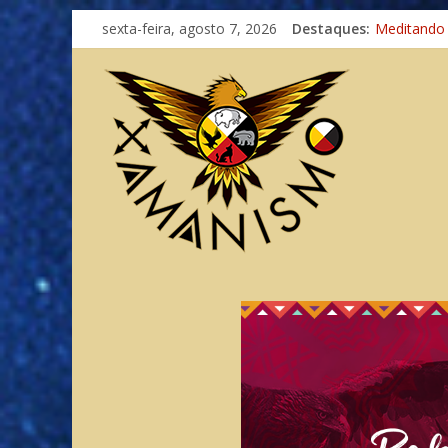
Imaginação
sexta-feira, agosto 7, 2026
Destaques:
Meditando
Autosuficiê
Xamanismo
Totens – C