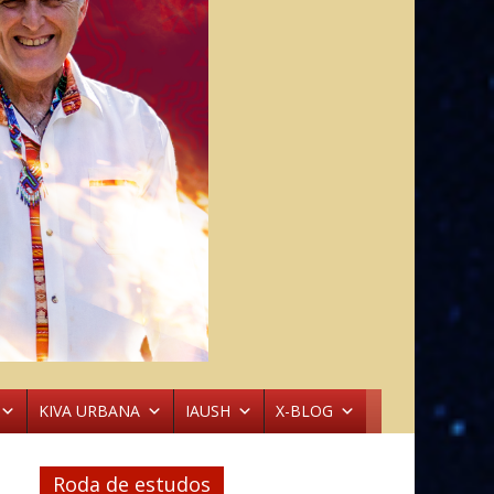
KIVA URBANA
IAUSH
X-BLOG
Roda de estudos