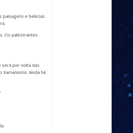
s paisagens e belezas
ra.
s. Os palestrantes
e será por volta das
do Xamanismo. Ainda há
.
la