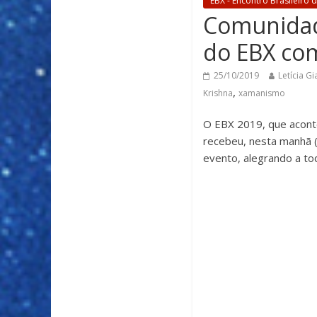
EBX - Encontro Brasileiro
Comunidad
do EBX com
25/10/2019
Letícia Gi
,
Krishna
xamanismo
O EBX 2019, que acont
recebeu, nesta manhã 
evento, alegrando a to