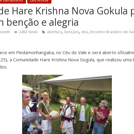
 de Xamanismo
Léo Artese
e Hare Krishna Nova Gokula p
 benção e alegria
,
,
,
assetti
2482 Views
abertura
bençãos
ebx
Encontro Brasileiro de X
ece em Pindamonhangaba, no Céu do Vale e será aberto oficialm
(25), a Comunidade Hare Krishna Nova Gogula, que realizou uma
dos.