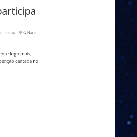
articipa
,
amanismo - EBX
Hare
ente logo mais,
 benção cantada no