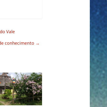
do Vale
 de conhecimento
→