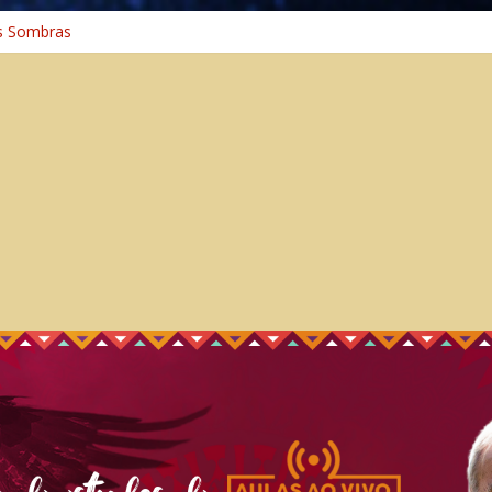
s Sombras
a: A Jornada do Espírito Ancestral
iversal
nho Espiritual – Crescimento
 Cura