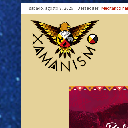
sábado, agosto 8, 2026
Destaques:
Meditando na
Autosuficiênci
Xamanismo Un
Totens – Cami
Imaginação na