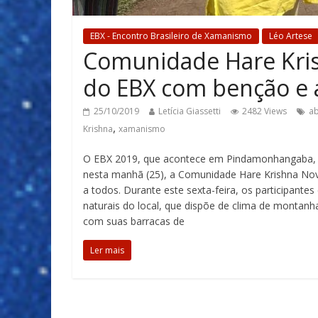
EBX - Encontro Brasileiro de Xamanismo
Léo Artese
Comunidade Hare Kris
do EBX com benção e a
25/10/2019
Letícia Giassetti
2482 Views
ab
,
Krishna
xamanismo
O EBX 2019, que acontece em Pindamonhangaba, no
nesta manhã (25), a Comunidade Hare Krishna Nov
a todos. Durante este sexta-feira, os participant
naturais do local, que dispõe de clima de montanha
com suas barracas de
Ler mais