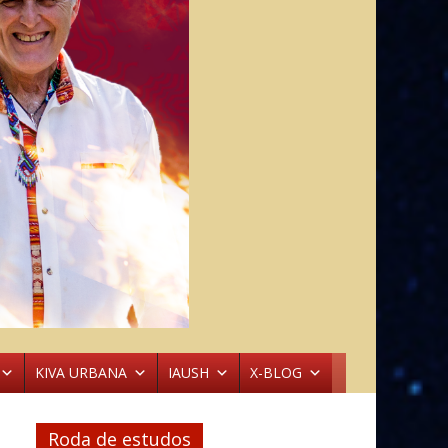
KIVA URBANA
IAUSH
X-BLOG
Roda de estudos