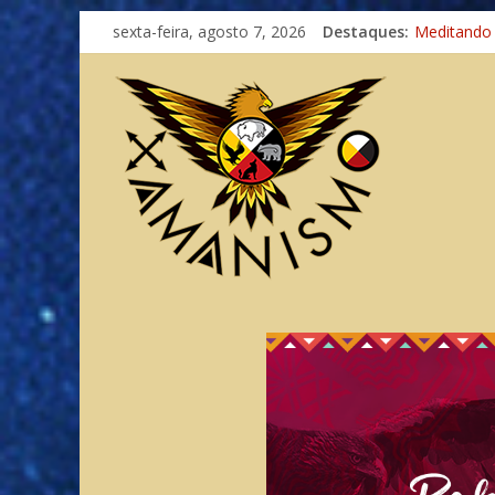
Imaginação
sexta-feira, agosto 7, 2026
Destaques:
Meditando
Autosuficiê
Xamanismo
Totens – C