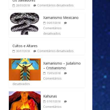
Os Salvadores
Comentários desativados
28/05/2018
Xamanismo Mexicano
06/07/2018
Comentários
desativados
Cultos e Altares
Comentários desativados
30/07/2018
Xamanismo – Judaísmo
– Cristianismo
15/05/2018
Comentários
desativados
Kahunas
07/07/2018
Comentários