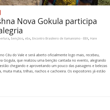
hna Nova Gokula participa
legria
,
,
,
,
ertura
bençãos
ebx
Encontro Brasileiro de Xamanismo - EBX
Hare
 Céu do Vale e será aberto oficialmente logo mais, recebeu,
a Gogula, que realizou uma benção cantada no evento, alegrando
es estão chegando e aproveitando um pouco das paisagens e belezas
, muita mata, trilhas, riachos e cachoeira. Os expositores já estão