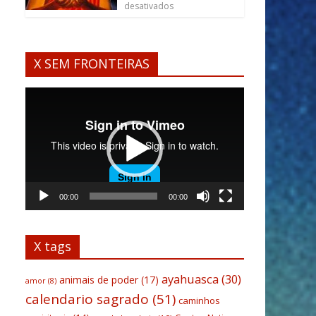
desativados
X SEM FRONTEIRAS
Tocador
de
vídeo
00:00
00:00
X tags
ayahuasca
(30)
animais de poder
(17)
amor
(8)
calendario sagrado
(51)
caminhos