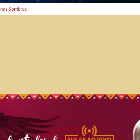
 na Cura
 nas Sombras
ncia: A Jornada do Espírito Ancestral
 Universal
aminho Espiritual – Crescimento