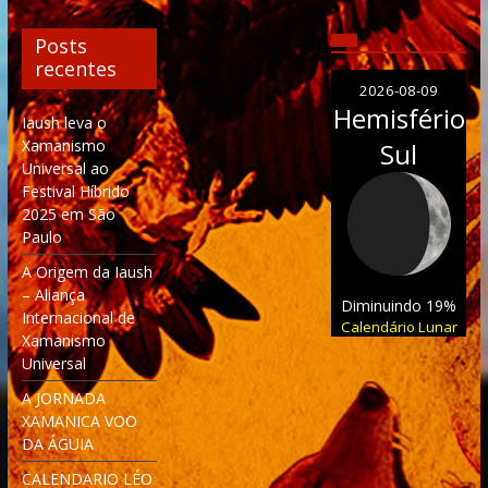
Posts
recentes
2026-08-09
Hemisfério
Iaush leva o
Xamanismo
Sul
Universal ao
Festival Híbrido
2025 em São
Paulo
A Origem da Iaush
– Aliança
Diminuindo 19%
Internacional de
Calendário Lunar
Xamanismo
Universal
A JORNADA
XAMANICA VOO
DA ÁGUIA
CALENDARIO LÉO