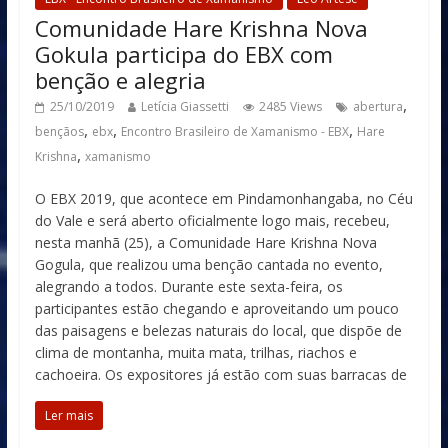
Comunidade Hare Krishna Nova
Gokula participa do EBX com
benção e alegria
,
25/10/2019
Letícia Giassetti
2485 Views
abertura
,
,
,
bençãos
ebx
Encontro Brasileiro de Xamanismo - EBX
Hare
,
Krishna
xamanismo
O EBX 2019, que acontece em Pindamonhangaba, no Céu
do Vale e será aberto oficialmente logo mais, recebeu,
nesta manhã (25), a Comunidade Hare Krishna Nova
Gogula, que realizou uma benção cantada no evento,
alegrando a todos. Durante este sexta-feira, os
participantes estão chegando e aproveitando um pouco
das paisagens e belezas naturais do local, que dispõe de
clima de montanha, muita mata, trilhas, riachos e
cachoeira. Os expositores já estão com suas barracas de
Ler mais