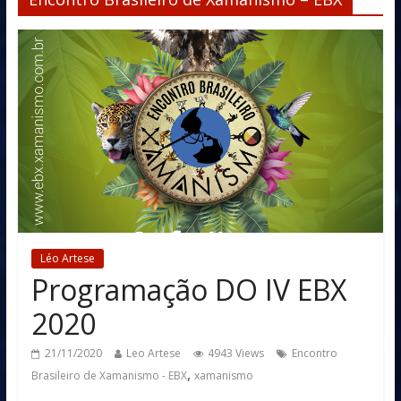
Léo Artese
Programação DO IV EBX
2020
21/11/2020
Leo Artese
4943 Views
Encontro
,
Brasileiro de Xamanismo - EBX
xamanismo