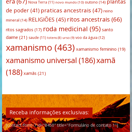
era
(67)
plantas
outono
(14)
Nova Terra
(11)
novo mundo
(10)
praticas ancestrais
(47)
de poder
(41)
reino
ritos ancestrais
(66)
RELIGIÕES
(45)
mineral
(14)
roda medicinal
(95)
santo
ritos sagrados
(17)
daime
(21)
saude
(11)
voo da águia
(12)
urso
(9)
totens
(8)
xamanismo
(463)
xamanismo feminino
(19)
xamanismo universal
(186)
xamã
(188)
xamãs
(21)
Receba informações exclusivas:
[contact-form-7 id="8450" title="Formulário de contato 1"]