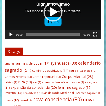
00:00
00:00
X tags
calendario
ayahuasca
(30)
animais de poder
(17)
amor
(8)
sagrado
(51)
caminhos espirituais
(14)
ceu da lua cheia
(10)
Corpo Mental
(23)
Contos Nativos
(13)
Corpo Espiritual
(13)
cura
(19)
estações
cristais
(9)
ecoxamanismo
(9)
entrevistas
(9)
eac
(8)
expansão da consciencia
(20)
feminino sagrado
(17)
(11)
inverno
(14)
Luas da Roda Medicinal
(12)
meditação
(10)
Leo Artese
(8)
nova consciencia
(80)
nova
mente
(10)
nagual
(9)