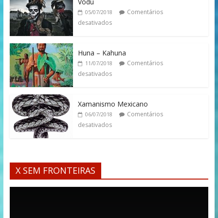
Vodu
Comentários
05/07/2018
desativados
Huna – Kahuna
Comentários
11/07/2018
desativados
Xamanismo Mexicano
Comentários
06/07/2018
desativados
X SEM FRONTEIRAS
Tocador
de
vídeo