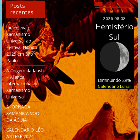
Posts
recentes
2026-08-08
Hemisfério
Iaush leva o
Xamanismo
Sul
Universal ao
Festival Híbrido
2025 em São
Paulo
A Origem da Iaush
– Aliança
Diminuindo 29%
Internacional de
Calendário Lunar
Xamanismo
Universal
A JORNADA
XAMANICA VOO
DA ÁGUIA
CALENDARIO LÉO
ARTESE 2024