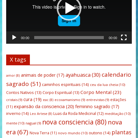
00:00
00:00
X tags
calendario
ayahuasca
(30)
animais de poder
(17)
amor
(8)
sagrado
(51)
caminhos espirituais
(14)
ceu da lua cheia
(10)
Corpo Mental
(23)
Contos Nativos
(13)
Corpo Espiritual
(13)
cura
(19)
estações
cristais
(9)
ecoxamanismo
(9)
entrevistas
(9)
eac
(8)
expansão da consciencia
(20)
feminino sagrado
(17)
(11)
inverno
(14)
Luas da Roda Medicinal
(12)
meditação
(10)
Leo Artese
(8)
nova consciencia
(80)
nova
mente
(10)
nagual
(9)
era
(67)
plantas
outono
(14)
Nova Terra
(11)
novo mundo
(10)