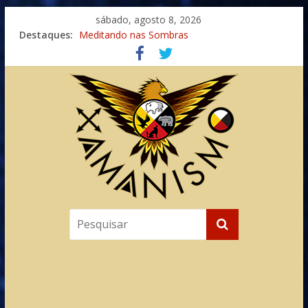
sábado, agosto 8, 2026
Destaques:
Meditando nas Sombras
Autosuficiência: A Jornada do Espírito Ancestral
Xamanismo Universal
Totens – Caminho Espiritual – Crescimento
Imaginação na Cura