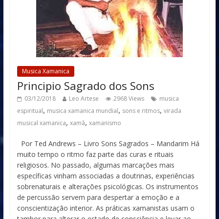
Musica Xamanica
Principio Sagrado dos Sons
03/12/2018
Leo Artese
2968 Views
musica
,
,
,
espiritual
musica xamanica mundial
sons e ritmos
virada
,
,
musical xamanica
xamã
xamanismo
Por Ted Andrews – Livro Sons Sagrados – Mandarim Há
muito tempo o ritmo faz parte das curas e rituais
religiosos. No passado, algumas marcações mais
específicas vinham associadas a doutrinas, experiências
sobrenaturais e alterações psicológicas. Os instrumentos
de percussão servem para despertar a emoção e a
conscientização interior. As práticas xamanistas usam o
tambor para alterar o estado de consciência e levar ao