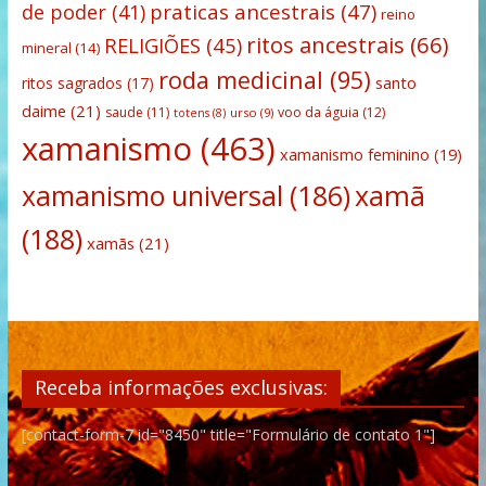
praticas ancestrais
(47)
de poder
(41)
reino
ritos ancestrais
(66)
RELIGIÕES
(45)
mineral
(14)
roda medicinal
(95)
santo
ritos sagrados
(17)
daime
(21)
saude
(11)
voo da águia
(12)
urso
(9)
totens
(8)
xamanismo
(463)
xamanismo feminino
(19)
xamanismo universal
(186)
xamã
(188)
xamãs
(21)
Receba informações exclusivas:
[contact-form-7 id="8450" title="Formulário de contato 1"]