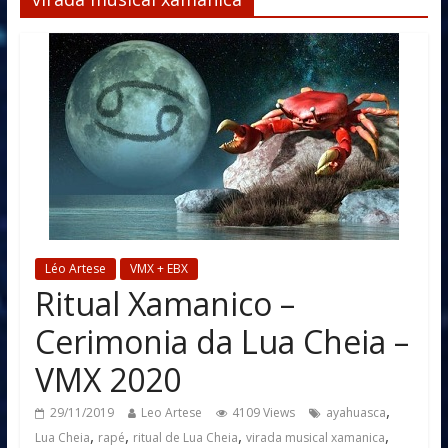
Léo Artese
VMX + EBX
Ritual Xamanico –
Cerimonia da Lua Cheia –
VMX 2020
,
29/11/2019
Leo Artese
4109 Views
ayahuasca
,
,
,
,
Lua Cheia
rapé
ritual de Lua Cheia
virada musical xamanica