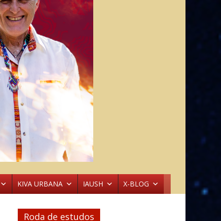
KIVA URBANA
IAUSH
X-BLOG
Roda de estudos