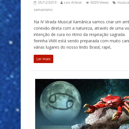
05/12/2019
Leo Artese
6039 Views
musica
xamanismo
Na IV Virada Musical Xamânica vamos criar um amb
conexão direta com a natureza, através de uma vi
intenção de cura no ritmo da respiração sagrad
feirinha VMX está sendo preparada com muito car
várias lugares do nosso lindo Brasil, rapé,
Ler mais