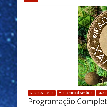
Musica Xamanica
Virada Musical Xamânica
VMX +
Programação Complet