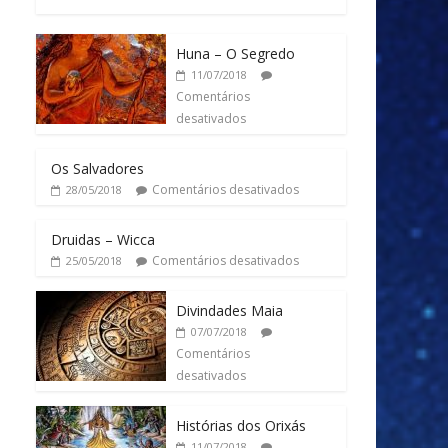
Huna – O Segredo
11/07/2018
Comentários
desativados
Os Salvadores
Comentários desativados
28/05/2018
Druidas – Wicca
Comentários desativados
25/05/2018
Divindades Maia
07/07/2018
Comentários
desativados
Histórias dos Orixás
11/07/2018