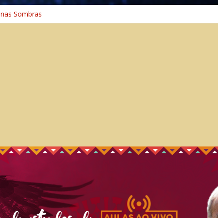
 na Cura
 nas Sombras
ncia: A Jornada do Espírito Ancestral
 Universal
aminho Espiritual – Crescimento