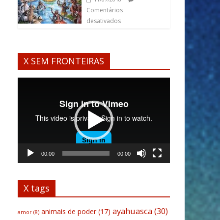
Comentários
desativados
X SEM FRONTEIRAS
Tocador
de
vídeo
00:00
00:00
X tags
ayahuasca
(30)
animais de poder
(17)
amor
(8)