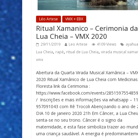
Léo Artese
VMX + EBX
Ritual Xamanico – Cerimonia da
Lua Cheia – VMX 2020
29/11/2019
Leo Artese
4109 Views
ayahua
,
,
,
Lua Cheia
rapé
ritual de Lua Cheia
virada musical xama
vmx
Abertura da Quarta Virada Musical Xamânica – VM
2020 Ritual Xamânico de Lua Cheia com Medicinas
Floresta link da Cerimonia :
https://www.facebook.com/events/285159755485
/ Inscrições e mais informações via whatsapp – 1
957091043 com Rê Trocoli Abençoando o ano de 
DIA 10 de janeiro 2020 21h Em Câncer, a Lua Chei
senta-se no seu trono. Câncer é o signo da
maternidade, e esta fase simboliza trazer ao mun
uma criança saudável. A energia é predominantem