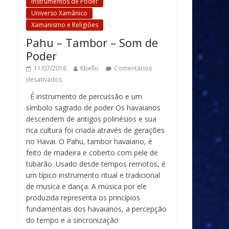
Instrumentos de Poder
Universo Xamânico
Xamanismo e Religiões
Pahu – Tambor – Som de
Poder
11/07/2018
Kbello
Comentários
desativados
É instrumento de percussão e um
símbolo sagrado de poder Os havaianos
descendem de antigos polinésios e sua
rica cultura foi criada através de gerações
no Havai. O Pahu, tambor havaiano, é
feito de madeira e coberto com pele de
tubarão. Usado desde tempos remotos, é
um típico instrumento ritual e tradicional
de musica e dança. A música por ele
produzida representa os princípios
fundamentais dos havaianos, a percepção
do tempo e a sincronização