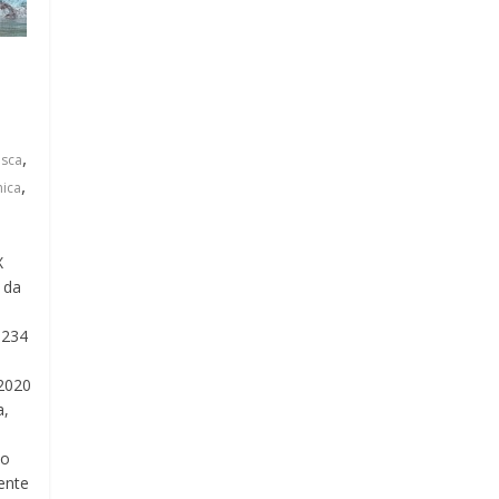
,
sca
,
nica
X
 da
9234
1
2020
a,
do
ente