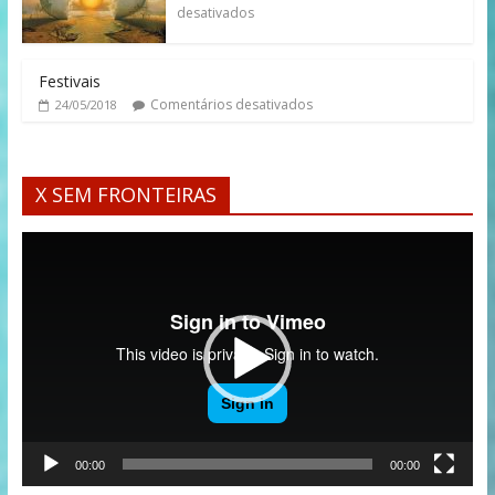
desativados
Festivais
Comentários desativados
24/05/2018
X SEM FRONTEIRAS
Tocador
de
vídeo
00:00
00:00