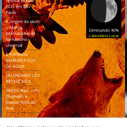
Festival Híbrido
2025 em São
Paulo
A Origem da Iaush
– Aliança
Diminuindo 40%
Internacional de
Calendário Lunar
Xamanismo
Universal
A JORNADA
XAMANICA VOO
DA ÁGUIA
CALENDARIO LÉO
ARTESE 2024
Viemos Aqui – Um
Chamado à
Grande Roda da
Vida