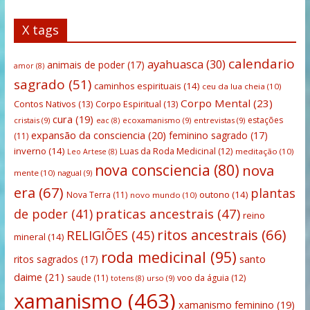
X tags
calendario
ayahuasca
(30)
animais de poder
(17)
amor
(8)
sagrado
(51)
caminhos espirituais
(14)
ceu da lua cheia
(10)
Corpo Mental
(23)
Contos Nativos
(13)
Corpo Espiritual
(13)
cura
(19)
estações
cristais
(9)
ecoxamanismo
(9)
entrevistas
(9)
eac
(8)
expansão da consciencia
(20)
feminino sagrado
(17)
(11)
inverno
(14)
Luas da Roda Medicinal
(12)
meditação
(10)
Leo Artese
(8)
nova consciencia
(80)
nova
mente
(10)
nagual
(9)
era
(67)
plantas
outono
(14)
Nova Terra
(11)
novo mundo
(10)
praticas ancestrais
(47)
de poder
(41)
reino
ritos ancestrais
(66)
RELIGIÕES
(45)
mineral
(14)
roda medicinal
(95)
santo
ritos sagrados
(17)
daime
(21)
saude
(11)
voo da águia
(12)
urso
(9)
totens
(8)
xamanismo
(463)
xamanismo feminino
(19)