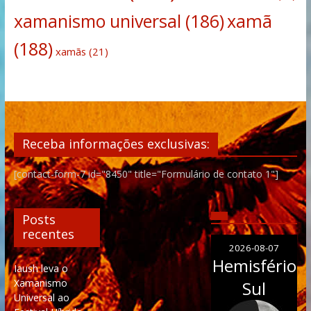
xamanismo universal
(186)
xamã
(188)
xamãs
(21)
Receba informações exclusivas:
[contact-form-7 id="8450" title="Formulário de contato 1"]
Posts
recentes
2026-08-07
Hemisfério
Iaush leva o
Xamanismo
Sul
Universal ao