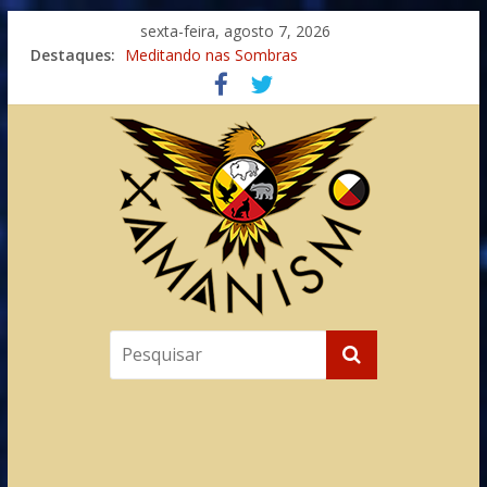
sexta-feira, agosto 7, 2026
Imaginação na Cura
Destaques:
Meditando nas Sombras
Autosuficiência: A Jornada do Espírito Ancestral
Xamanismo Universal
Totens – Caminho Espiritual – Crescimento