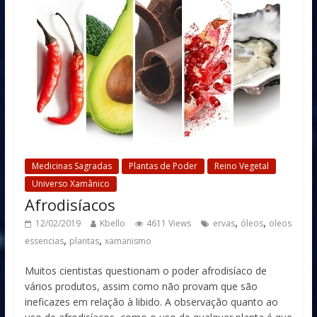
Medicinas Sagradas
Plantas de Poder
Reino Vegetal
Universo Xamânico
Afrodisíacos
,
,
12/02/2019
Kbello
4611 Views
ervas
óleos
oleos
,
,
essencias
plantas
xamanismo
Muitos cientistas questionam o poder afrodisíaco de
vários produtos, assim como não provam que são
ineficazes em relação à libido. A observação quanto ao