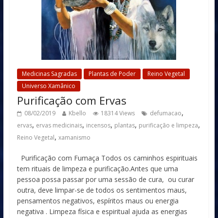
Medicinas Sagradas
Plantas de Poder
Reino Vegetal
Universo Xamânico
Purificação com Ervas
,
08/02/2019
Kbello
18314 Views
defumacao
,
,
,
,
,
ervas
ervas medicinais
incensos
plantas
purificação e limpeza
,
Reino Vegetal
xamanismo
Purificação com Fumaça Todos os caminhos espirituais
tem rituais de limpeza e purificação.Antes que uma
pessoa possa passar por uma sessão de cura, ou curar
outra, deve limpar-se de todos os sentimentos maus,
pensamentos negativos, espíritos maus ou energia
negativa . Limpeza física e espiritual ajuda as energias