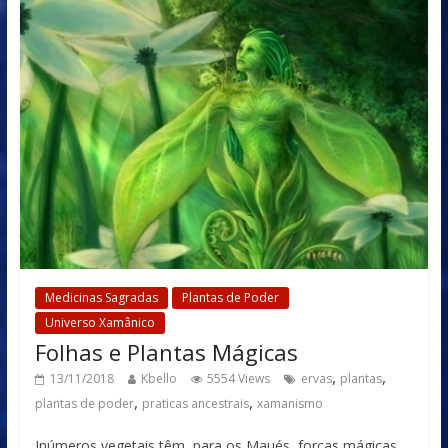
Medicinas Sagradas
Plantas de Poder
Universo Xamânico
Folhas e Plantas Mágicas
,
,
13/11/2018
Kbello
5554 Views
ervas
plantas
,
,
plantas de poder
praticas ancestrais
xamanismo
Inúmeros vegetais têm, para os Maués, forças mágicas,