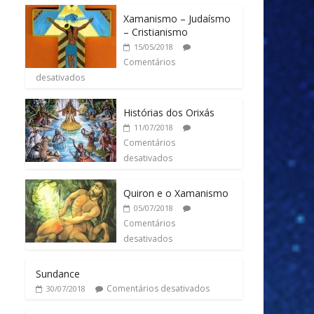
Xamanismo – Judaísmo
– Cristianismo
15/05/2018
Comentários
desativados
Histórias dos Orixás
11/07/2018
Comentários
desativados
Quiron e o Xamanismo
05/07/2018
Comentários
desativados
Sundance
Comentários desativados
30/07/2018