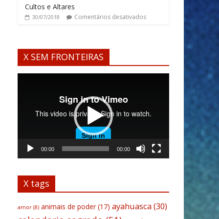
Cultos e Altares
Comentários desativados
30/07/2018
X SEM FRONTEIRAS
Tocador
de
vídeo
00:00
00:00
X tags
ayahuasca
(30)
animais de poder
(17)
amor
(8)