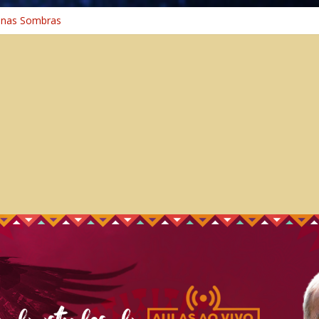
 na Cura
 nas Sombras
ncia: A Jornada do Espírito Ancestral
 Universal
aminho Espiritual – Crescimento