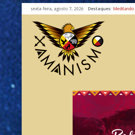
Imaginação
sexta-feira, agosto 7, 2026
Destaques:
Meditando
Autosuficiê
Xamanismo
Totens – C