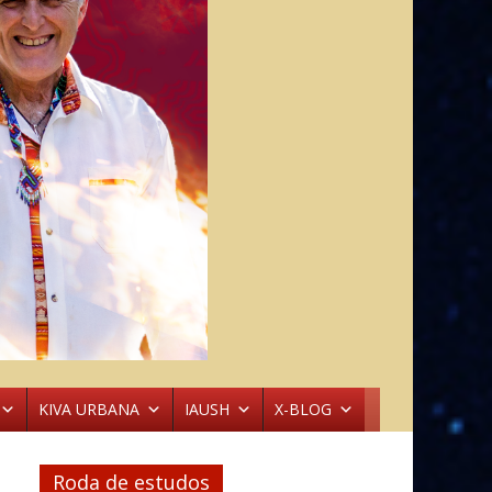
KIVA URBANA
IAUSH
X-BLOG
Roda de estudos