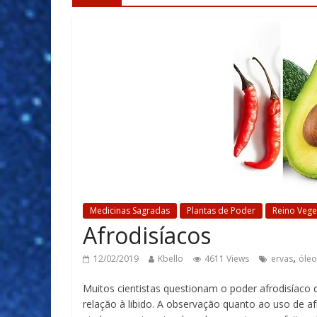
Medicinas Sagradas
Plantas de Poder
Reino Vege
Afrodisíacos
,
12/02/2019
Kbello
4611 Views
ervas
óleo
Muitos cientistas questionam o poder afrodisíaco
relação à libido. A observação quanto ao uso de a