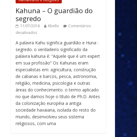
Kahuna – O guardião do
segredo
11/07/2018
Kbello
Comentários
desativados
A palavra Kahu significa guardião e Huna :
segredo. o verdadeiro significado da
palavra kahuna é: “Aquele que é um expert
em sua profissão” Os Kahunas eram
especialistas em: agricultura, construção
de cabanas e barcos, pesca, astronomia,
religião, medicina, psicologia e outras
áreas do conhecimento. o termo aplicado
no que damos hoje o título de Ph.D. Antes
da colonização européia a antiga
sociedade havaiana, isolada do resto do
mundo, desenvolveu seus sistema
religiosos, com uma