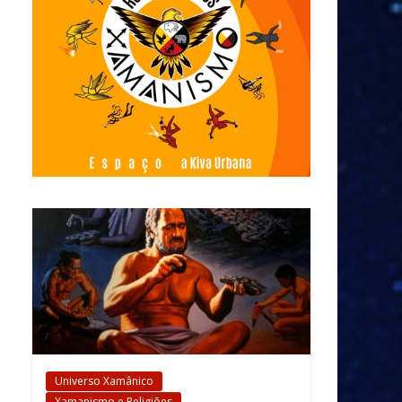
Universo Xamânico
Xamanismo e Religiões