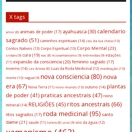
X tags
calendario
ayahuasca
(30)
animais de poder
(17)
amor
(8)
sagrado
(51)
caminhos espirituais
(14)
ceu da lua cheia
(10)
Corpo Mental
(23)
Contos Nativos
(13)
Corpo Espiritual
(13)
cura
(19)
estações
cristais
(9)
ecoxamanismo
(9)
entrevistas
(9)
eac
(8)
expansão da consciencia
(20)
feminino sagrado
(17)
(11)
inverno
(14)
Luas da Roda Medicinal
(12)
meditação
(10)
Leo Artese
(8)
nova consciencia
(80)
nova
mente
(10)
nagual
(9)
era
(67)
plantas
outono
(14)
Nova Terra
(11)
novo mundo
(10)
praticas ancestrais
(47)
de poder
(41)
reino
ritos ancestrais
(66)
RELIGIÕES
(45)
mineral
(14)
roda medicinal
(95)
santo
ritos sagrados
(17)
daime
(21)
saude
(11)
voo da águia
(12)
urso
(9)
totens
(8)