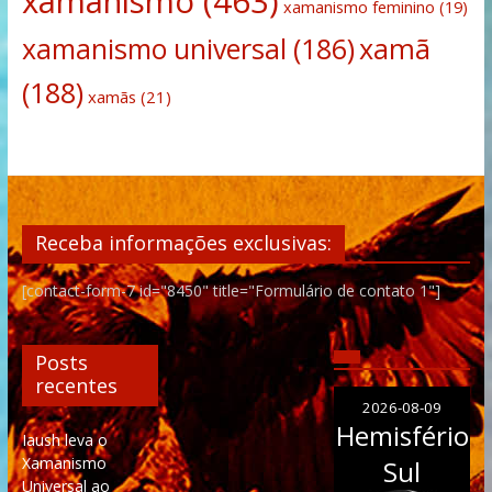
xamanismo
(463)
xamanismo feminino
(19)
xamanismo universal
(186)
xamã
(188)
xamãs
(21)
Receba informações exclusivas:
[contact-form-7 id="8450" title="Formulário de contato 1"]
Posts
recentes
2026-08-09
Hemisfério
Iaush leva o
Xamanismo
Sul
Universal ao