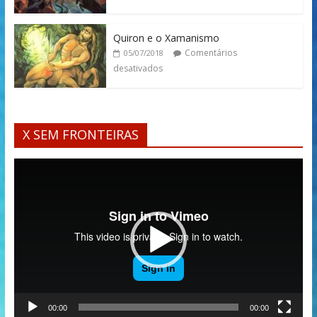
Quiron e o Xamanismo
Comentários
05/07/2018
desativados
X SEM FRONTEIRAS
Tocador
de
vídeo
00:00
00:00