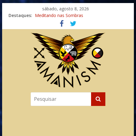
sábado, agosto 8, 2026
Destaques:
Meditando nas Sombras
Autosuficiência: A Jornada do Espírito Ancestral
Xamanismo Universal
Totens – Caminho Espiritual – Crescimento
Imaginação na Cura