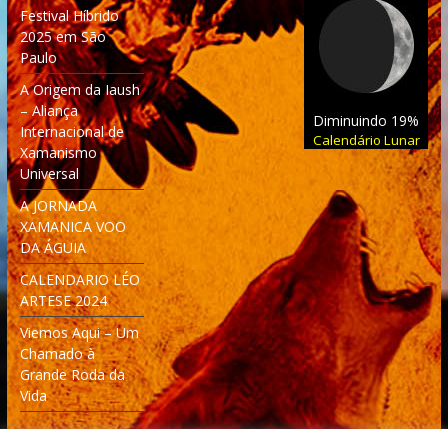
Festival Híbrido
2025 em São
Paulo
A Origem da Iaush
– Aliança
Diminuindo 19%
Internacional de
Calendário Lunar
Xamanismo
Universal
A JORNADA
XAMANICA VOO
DA ÁGUIA
CALENDARIO LÉO
ARTESE 2024
Viemos Aqui – Um
Chamado à
Grande Roda da
Vida