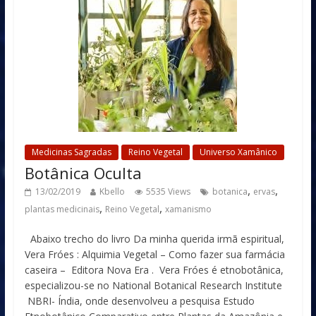
Medicinas Sagradas
Reino Vegetal
Universo Xamânico
Botânica Oculta
,
,
13/02/2019
Kbello
5535 Views
botanica
ervas
,
,
plantas medicinais
Reino Vegetal
xamanismo
Abaixo trecho do livro Da minha querida irmã espiritual,
Vera Fróes : Alquimia Vegetal – Como fazer sua farmácia
caseira – Editora Nova Era . Vera Fróes é etnobotânica,
especializou-se no National Botanical Research Institute
NBRI- Índia, onde desenvolveu a pesquisa Estudo