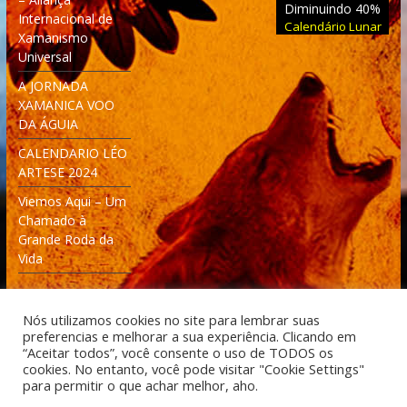
Diminuindo 40%
Internacional de
Calendário Lunar
Xamanismo
Universal
A JORNADA
XAMANICA VOO
DA ÁGUIA
CALENDARIO LÉO
ARTESE 2024
Viemos Aqui – Um
Chamado à
Grande Roda da
Vida
Nós utilizamos cookies no site para lembrar suas
preferencias e melhorar a sua experiência. Clicando em
“Aceitar todos”, você consente o uso de TODOS os
cookies. No entanto, você pode visitar "Cookie Settings"
Desenvolvido: Moleculas4D - Engenharia Espacial e
para permitir o que achar melhor, aho.
Tecnologia [moleculas4d.com.br]