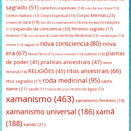
sagrado
(51)
caminhos espirituais
(14)
ceu da lua cheia
(10)
Corpo Mental
(23)
Contos Nativos
(13)
Corpo Espiritual
(13)
cura
(19)
estações
cristais
(9)
ecoxamanismo
(9)
entrevistas
(9)
eac
(8)
expansão da consciencia
(20)
feminino sagrado
(17)
(11)
inverno
(14)
Luas da Roda Medicinal
(12)
meditação
(10)
Leo Artese
(8)
nova consciencia
(80)
nova
mente
(10)
nagual
(9)
era
(67)
plantas
outono
(14)
Nova Terra
(11)
novo mundo
(10)
praticas ancestrais
(47)
de poder
(41)
reino
ritos ancestrais
(66)
RELIGIÕES
(45)
mineral
(14)
roda medicinal
(95)
santo
ritos sagrados
(17)
daime
(21)
saude
(11)
voo da águia
(12)
urso
(9)
totens
(8)
xamanismo
(463)
xamanismo feminino
(19)
xamanismo universal
(186)
xamã
(188)
xamãs
(21)