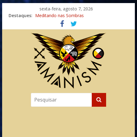
sexta-feira, agosto 7, 2026
Destaques:
Meditando nas Sombras
Autosuficiência: A Jornada do Espírito Ancestral
Xamanismo Universal
Totens – Caminho Espiritual – Crescimento
Imaginação na Cura