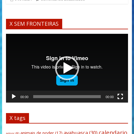
X SEM FRONTEIRAS
Tocador
de
vídeo
00:00
00:00
X tags
calendario
ayahuasca
(30)
animais de poder
(17)
amor
(8)