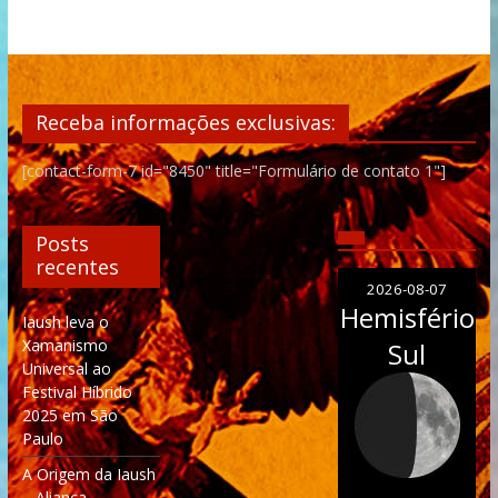
Receba informações exclusivas:
[contact-form-7 id="8450" title="Formulário de contato 1"]
Posts
recentes
2026-08-07
Hemisfério
Iaush leva o
Xamanismo
Sul
Universal ao
Festival Híbrido
2025 em São
Paulo
A Origem da Iaush
– Aliança