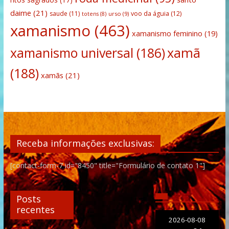
daime
(21)
saude
(11)
voo da águia
(12)
urso
(9)
totens
(8)
xamanismo
(463)
xamanismo feminino
(19)
xamanismo universal
(186)
xamã
(188)
xamãs
(21)
Receba informações exclusivas:
[contact-form-7 id="8450" title="Formulário de contato 1"]
Posts
recentes
2026-08-08