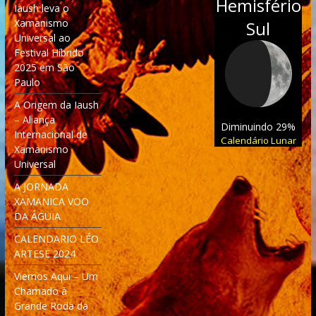
Hemisfério
Iaush leva o
Xamanismo
Sul
Universal ao
Festival Híbrido
2025 em São
Paulo
A Origem da Iaush
– Aliança
Diminuindo 29%
Internacional de
Calendário Lunar
Xamanismo
Universal
A JORNADA
XAMANICA VOO
DA ÁGUIA
CALENDARIO LÉO
ARTESE 2024
Viemos Aqui – Um
Chamado à
Grande Roda da