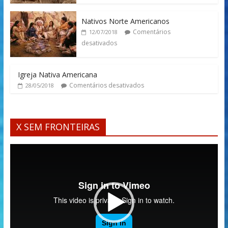
Nativos Norte Americanos
Comentários
12/07/2018
desativados
Igreja Nativa Americana
Comentários desativados
28/05/2018
X SEM FRONTEIRAS
Tocador
de
vídeo