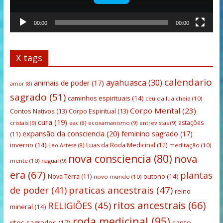
00:00
00:00
X tags
calendario
ayahuasca
(30)
animais de poder
(17)
amor
(8)
sagrado
(51)
caminhos espirituais
(14)
ceu da lua cheia
(10)
Corpo Mental
(23)
Contos Nativos
(13)
Corpo Espiritual
(13)
cura
(19)
estações
cristais
(9)
ecoxamanismo
(9)
entrevistas
(9)
eac
(8)
expansão da consciencia
(20)
feminino sagrado
(17)
(11)
inverno
(14)
Luas da Roda Medicinal
(12)
meditação
(10)
Leo Artese
(8)
nova consciencia
(80)
nova
mente
(10)
nagual
(9)
era
(67)
plantas
outono
(14)
Nova Terra
(11)
novo mundo
(10)
praticas ancestrais
(47)
de poder
(41)
reino
ritos ancestrais
(66)
RELIGIÕES
(45)
mineral
(14)
roda medicinal
(95)
santo
ritos sagrados
(17)