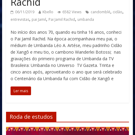
Rachid
,
,
06/11/2019
Kbello
6582 Views
candomblé
cidão
,
,
,
entrevistas
pai Jamil
Pai Jamil Rachid
umbanda
No início dos anos 70, quando eu tinha 16 anos, conheci
o Pai Jamil Rachid. Na época acompanhava meu pai, o
médium de Umbanda Léo A. Artése, meu padrinho Cidão
de Xangô e meu tio, o cambono Wanderlei Botossi; nas
gravações do primeiro programa de Umbanda da TV
Brasileira: Umbanda no Universo TV Gazeta. Trinta e
cinco anos após, aproveitando o ano que será celebrado
o Centenário da Umbanda fui com Cidão de Xangô e
Ler mais
Roda de estudos