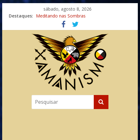
sábado, agosto 8, 2026
Destaques:
Meditando nas Sombras
Autosuficiência: A Jornada do Espírito Ancestral
Xamanismo Universal
Totens – Caminho Espiritual – Crescimento
Imaginação na Cura