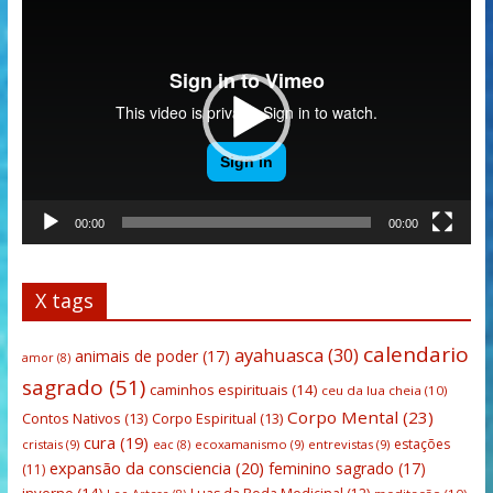
Tocador
de
vídeo
00:00
00:00
X tags
calendario
ayahuasca
(30)
animais de poder
(17)
amor
(8)
sagrado
(51)
caminhos espirituais
(14)
ceu da lua cheia
(10)
Corpo Mental
(23)
Contos Nativos
(13)
Corpo Espiritual
(13)
cura
(19)
estações
cristais
(9)
ecoxamanismo
(9)
entrevistas
(9)
eac
(8)
expansão da consciencia
(20)
feminino sagrado
(17)
(11)
inverno
(14)