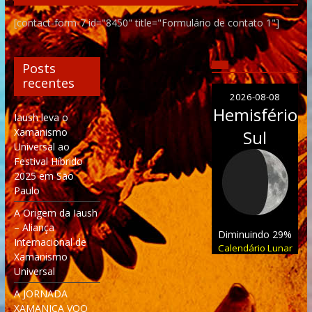
[contact-form-7 id="8450" title="Formulário de contato 1"]
Posts
recentes
2026-08-08
Hemisfério
Iaush leva o
Xamanismo
Sul
Universal ao
Festival Híbrido
2025 em São
Paulo
A Origem da Iaush
– Aliança
Diminuindo 29%
Internacional de
Calendário Lunar
Xamanismo
Universal
A JORNADA
XAMANICA VOO