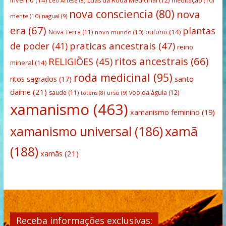
Luas da Roda Medicinal
(12)
meditação
(10)
Leo Artese
(8)
nova consciencia
(80)
nova
mente
(10)
nagual
(9)
era
(67)
plantas
outono
(14)
Nova Terra
(11)
novo mundo
(10)
praticas ancestrais
(47)
de poder
(41)
reino
ritos ancestrais
(66)
RELIGIÕES
(45)
mineral
(14)
roda medicinal
(95)
santo
ritos sagrados
(17)
daime
(21)
saude
(11)
voo da águia
(12)
urso
(9)
totens
(8)
xamanismo
(463)
xamanismo feminino
(19)
xamanismo universal
(186)
xamã
(188)
xamãs
(21)
Receba informações exclusivas: