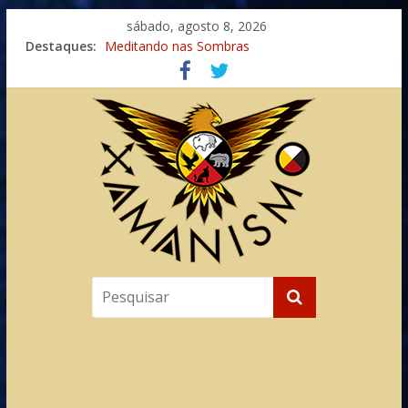
sábado, agosto 8, 2026
Destaques:
Meditando nas Sombras
Autosuficiência: A Jornada do Espírito Ancestral
Xamanismo Universal
Totens – Caminho Espiritual – Crescimento
Imaginação na Cura