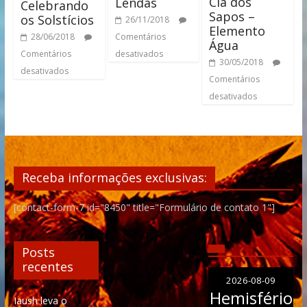
Clã dos
Lendas
Celebrando
Sapos –
os Solstícios
26/11/2018
Elemento
Comentários
28/06/2018
Água
desativados
Comentários
30/05/2018
desativados
Comentários
desativados
Receba informações exclusivas:
[contact-form-7 id="8450" title="Formulário de contato 1"]
Posts
recentes
2026-08-09
Hemisfério
Iaush leva o