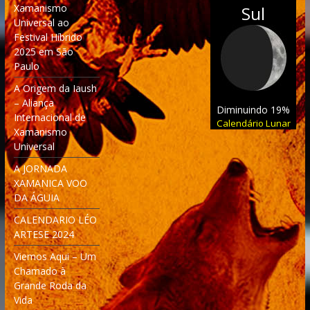
Xamanismo
Sul
Universal ao
Festival Híbrido
2025 em São
Paulo
A Origem da Iaush
– Aliança
Diminuindo 19%
Internacional de
Calendário Lunar
Xamanismo
Universal
A JORNADA
XAMANICA VOO
DA ÁGUIA
CALENDARIO LÉO
ARTESE 2024
Viemos Aqui – Um
Chamado à
Grande Roda da
Vida