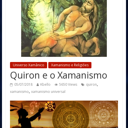
Universo Xamânico
Xamanismo e Religiões
Quiron e o Xamanismo
,
05/07/2018
Kbello
5650 Views
quiron
,
xamanismo
xamanismo universal