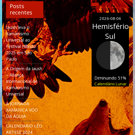
Posts
recentes
2026-08-06
Hemisfério
Iaush leva o
Xamanismo
Sul
Universal ao
Festival Híbrido
2025 em São
Paulo
A Origem da Iaush
– Aliança
Diminuindo 51%
Internacional de
Calendário Lunar
Xamanismo
Universal
A JORNADA
XAMANICA VOO
DA ÁGUIA
CALENDARIO LÉO
ARTESE 2024