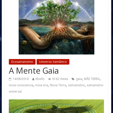
Ecoxamanismo
Universo Xamânico
A Mente Gaia
,
,
14/06/2018
Kbello
6162 Views
gaia
MÃE TERRA
,
,
,
,
nova consciencia
nova era
Nova Terra
xamanismo
xamanismo
universal