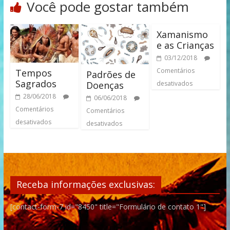
Você pode gostar também
Xamanismo
e as Crianças
03/12/2018
Comentários
Tempos
Padrões de
Sagrados
Doenças
desativados
28/06/2018
06/06/2018
Comentários
Comentários
desativados
desativados
Receba informações exclusivas:
[contact-form-7 id="8450" title="Formulário de contato 1"]