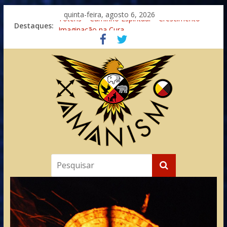
quinta-feira, agosto 6, 2026
Destaques:
Totens – Caminho Espiritual – Crescimento
Imaginação na Cura
Meditando nas Sombras
Autosuficiência: A Jornada do Espírito Ancestral
Xamanismo Universal