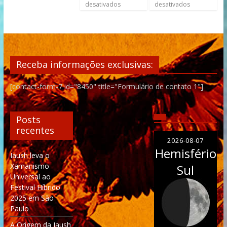
desativados
desativados
Receba informações exclusivas:
[contact-form-7 id="8450" title="Formulário de contato 1"]
Posts
recentes
2026-08-07
Hemisfério
Iaush leva o
Xamanismo
Sul
Universal ao
Festival Híbrido
2025 em São
Paulo
A Origem da Iaush