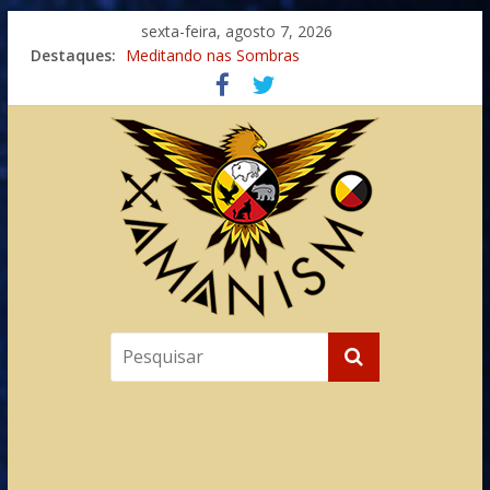
sexta-feira, agosto 7, 2026
Destaques:
Meditando nas Sombras
Autosuficiência: A Jornada do Espírito Ancestral
Xamanismo Universal
Totens – Caminho Espiritual – Crescimento
Imaginação na Cura