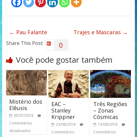
←
Pau Falante
Trajes e Mascaras
→
Share This Post:
0
Você pode gostar também
Mistério dos
EAC –
Três Regiões
Elêusis
Stanley
– Zonas
05/07/2018
Krippner
Cósmicas
Comentários
23/06/2018
13/06/2018
desativados
Comentários
Comentários