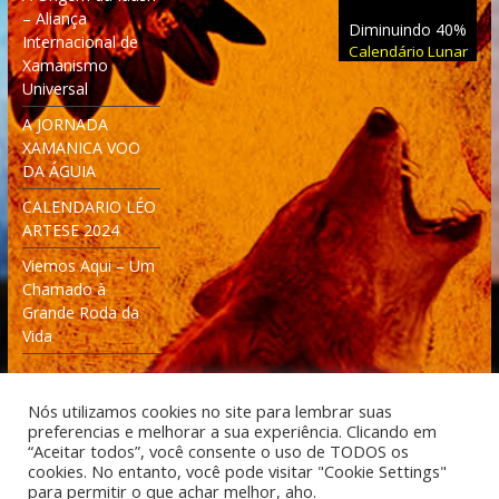
– Aliança
Diminuindo 40%
Internacional de
Calendário Lunar
Xamanismo
Universal
A JORNADA
XAMANICA VOO
DA ÁGUIA
CALENDARIO LÉO
ARTESE 2024
Viemos Aqui – Um
Chamado à
Grande Roda da
Vida
Nós utilizamos cookies no site para lembrar suas
preferencias e melhorar a sua experiência. Clicando em
“Aceitar todos”, você consente o uso de TODOS os
cookies. No entanto, você pode visitar "Cookie Settings"
Desenvolvido: Moleculas4D - Engenharia Espacial e
para permitir o que achar melhor, aho.