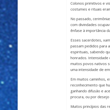
Colonos primitivos e v
costumes e rituais eram
No passado, cerimônias
com divindades ocupava
ênfase à importância da
Esses sacerdotes, xamã
passam pedidos para a 
espirituais, sabendo 
honrados. Intensidade 
muitos povos nativos s
uma intensidade de emo
Em muitos caminhos, es
reconhecimento que hum
ganhando difusão e acei
procura, ou por desejo 
Muitos princípios das r