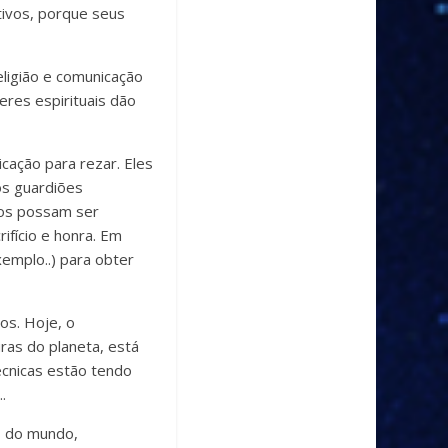
tivos, porque seus
ligião e comunicação
eres espirituais dão
cação para rezar. Eles
os guardiões
dos possam ser
fício e honra. Em
xemplo..) para obter
os. Hoje, o
ras do planeta, está
écnicas estão tendo
.
es do mundo,