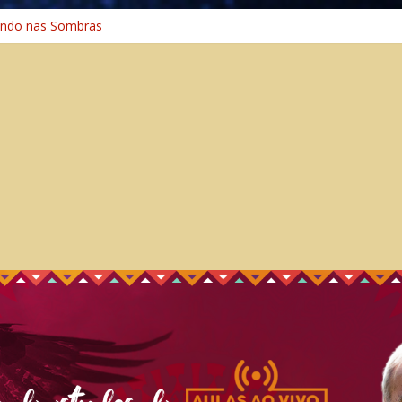
ando nas Sombras
iciência: A Jornada do Espírito Ancestral
smo Universal
 – Caminho Espiritual – Crescimento
ação na Cura