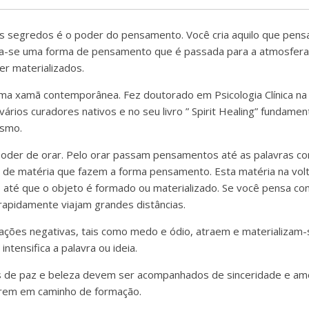
 segredos é o poder do pensamento. Você cria aquilo que pen
ria-se uma forma de pensamento que é passada para a atmosfera.
 materializados.
a xamã contemporânea. Fez doutorado em Psicologia Clínica na
ários curadores nativos e no seu livro ” Spirit Healing” fundame
smo.
poder de orar. Pelo orar passam pensamentos até as palavras co
e matéria que fazem a forma pensamento. Esta matéria na volta 
, até que o objeto é formado ou materializado. Se você pensa co
apidamente viajam grandes distâncias.
ações negativas, tais como medo e ódio, atraem e materializam-
ntensifica a palavra ou ideia.
s de paz e beleza devem ser acompanhados de sinceridade e a
rem em caminho de formação.