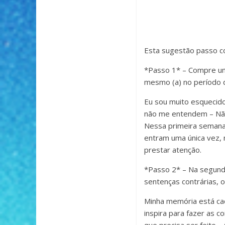
Esta sugestão passo c
*Passo 1* – Compre um
mesmo (a) no período d
Eu sou muito esquecido
não me entendem – Não 
Nessa primeira semana
entram uma única vez,
prestar atenção.
*Passo 2* – Na segund
sentenças contrárias, ou
Minha memória está cad
inspira para fazer as 
que precisa ser feito –