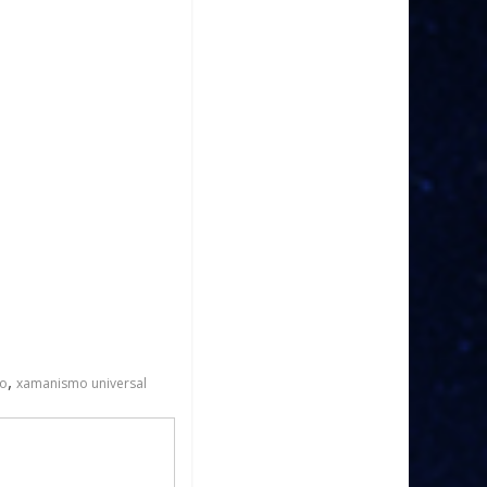
,
o
xamanismo universal