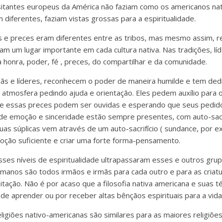
isitantes europeus da América não faziam como os americanos na
 diferentes, faziam vistas grossas para a espiritualidade.
 e preces eram diferentes entre as tribos, mas mesmo assim, re
m um lugar importante em cada cultura nativa. Nas tradições, líd
 honra, poder, fé , preces, do compartilhar e da comunidade.
s e líderes, reconhecem o poder de maneira humilde e tem dedi
atmosfera pedindo ajuda e orientação. Eles pedem auxílio para 
que essas preces podem ser ouvidas e esperando que seus pedi
de emoção e sinceridade estão sempre presentes, com auto-sacri
uas súplicas vem através de um auto-sacrifício ( sundance, por e
ção suficiente e criar uma forte forma-pensamento.
ses níveis de espiritualidade ultrapassaram esses e outros grup
anos são todos irmãos e irmãs para cada outro e para as criatu
tação. Não é por acaso que a filosofia nativa americana e suas t
de aprender ou por receber altas bênçãos espirituais para a vida.
eligiões nativo-americanas são similares para as maiores religiõ