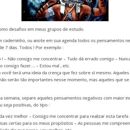
omo desafios em meus grupos de estudo.
 caderninho, ou anote em sua agenda todos os pensamentos neg
e 7 dias. Todos ! Por exemplo :
 ! – Não consigo me concentrar – Tudo dá errado comigo – Nunc
consigo fazer…. – Estou mal , etc.
 você terá uma ideia da crença que fez sobre sí mesmo. Aquele
 não serão tão importantes nesse momento, mas aqueles que se
a semana, separe aqueles pensamentos negativos com maior inc
 seja positivas, do tipo :
a vez melhor – Consigo me concentrar para realizar esta tarefa
coisas certas para os meus propósitos – As pessoas me compreen
 Cada dia que passa, vou melhor, etc.