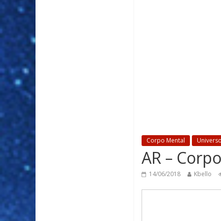
Corpo Mental
Univers
AR – Corp
14/06/2018
Kbello