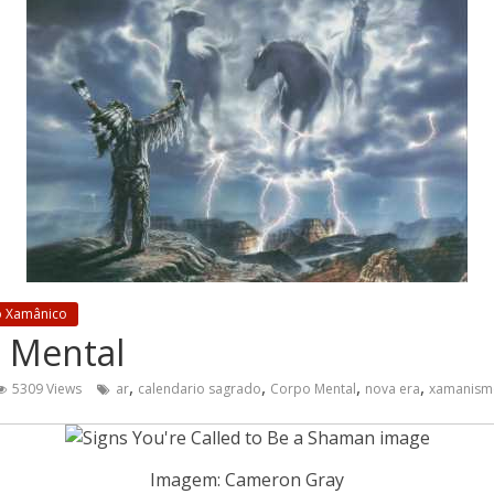
o Xamânico
o Mental
,
,
,
,
5309 Views
ar
calendario sagrado
Corpo Mental
nova era
xamanism
Imagem: Cameron Gray