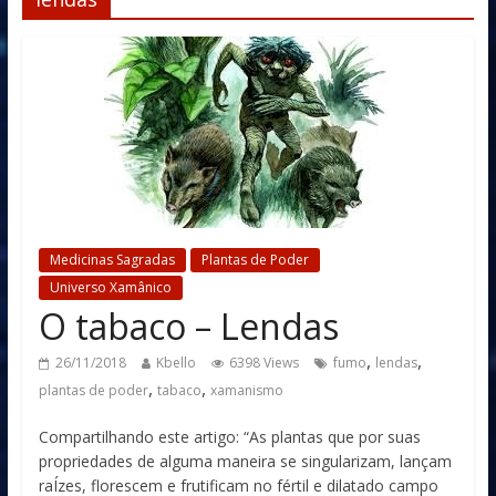
Medicinas Sagradas
Plantas de Poder
Universo Xamânico
O tabaco – Lendas
,
,
26/11/2018
Kbello
6398 Views
fumo
lendas
,
,
plantas de poder
tabaco
xamanismo
Compartilhando este artigo: “As plantas que por suas
propriedades de alguma maneira se singularizam, lançam
raÍzes, florescem e frutificam no fértil e dilatado campo