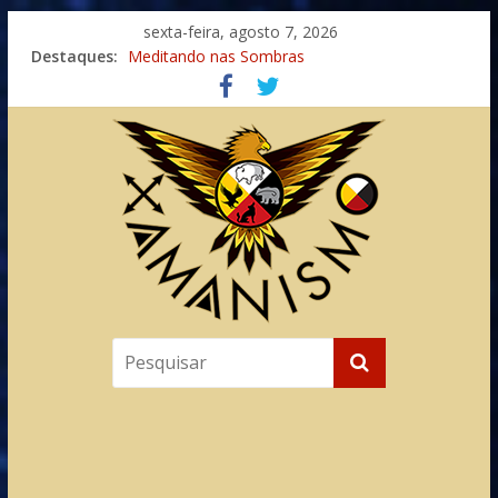
sexta-feira, agosto 7, 2026
Destaques:
Meditando nas Sombras
Autosuficiência: A Jornada do Espírito Ancestral
Xamanismo Universal
Totens – Caminho Espiritual – Crescimento
Imaginação na Cura