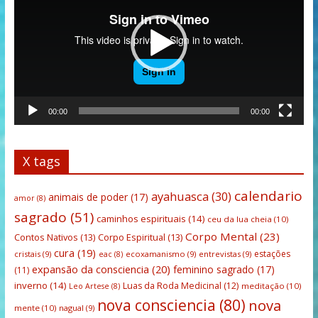
00:00
00:00
X tags
calendario
ayahuasca
(30)
animais de poder
(17)
amor
(8)
sagrado
(51)
caminhos espirituais
(14)
ceu da lua cheia
(10)
Corpo Mental
(23)
Contos Nativos
(13)
Corpo Espiritual
(13)
cura
(19)
estações
cristais
(9)
ecoxamanismo
(9)
entrevistas
(9)
eac
(8)
expansão da consciencia
(20)
feminino sagrado
(17)
(11)
inverno
(14)
Luas da Roda Medicinal
(12)
meditação
(10)
Leo Artese
(8)
nova consciencia
(80)
nova
mente
(10)
nagual
(9)