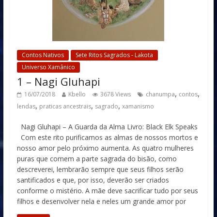
Contos Nativos
Sete Ritos Sagrados - Lakota
Universo Xamânico
1 – Nagi Gluhapi
,
,
16/07/2018
Kbello
3678 Views
chanumpa
contos
,
,
,
lendas
praticas ancestrais
sagrado
xamanismo
Nagi Gluhapi – A Guarda da Alma Livro: Black Elk Speaks
Com este rito purificamos as almas de nossos mortos e
nosso amor pelo próximo aumenta. As quatro mulheres
puras que comem a parte sagrada do bisão, como
descreverei, lembrarão sempre que seus filhos serão
santificados e que, por isso, deverão ser criados
conforme o mistério. A mãe deve sacrificar tudo por seus
filhos e desenvolver nela e neles um grande amor por