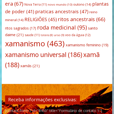
era
(67)
plantas
outono
(14)
Nova Terra
(11)
novo mundo
(10)
praticas ancestrais
(47)
de poder
(41)
reino
ritos ancestrais
(66)
RELIGIÕES
(45)
mineral
(14)
roda medicinal
(95)
santo
ritos sagrados
(17)
daime
(21)
saude
(11)
voo da águia
(12)
urso
(9)
totens
(8)
xamanismo
(463)
xamanismo feminino
(19)
xamanismo universal
(186)
xamã
(188)
xamãs
(21)
Receba informações exclusivas:
[contact-form-7 id="8450" title="Formulário de contato 1"]