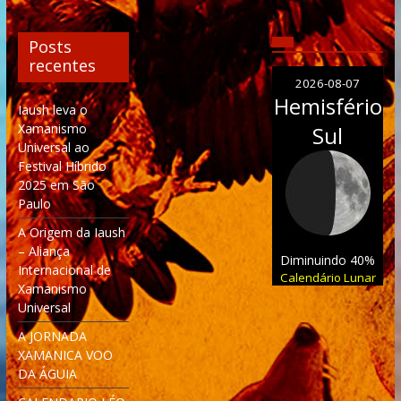
Posts
recentes
2026-08-07
Hemisfério
Iaush leva o
Xamanismo
Sul
Universal ao
Festival Híbrido
2025 em São
Paulo
A Origem da Iaush
– Aliança
Diminuindo 40%
Internacional de
Calendário Lunar
Xamanismo
Universal
A JORNADA
XAMANICA VOO
DA ÁGUIA