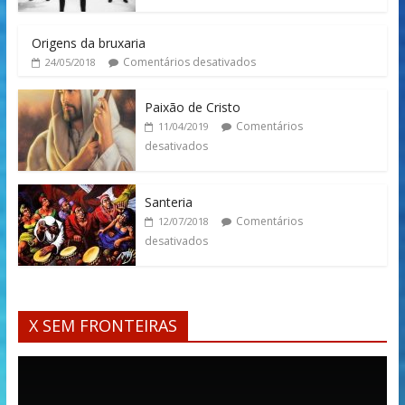
Origens da bruxaria
Comentários desativados
24/05/2018
Paixão de Cristo
Comentários
11/04/2019
desativados
Santeria
Comentários
12/07/2018
desativados
X SEM FRONTEIRAS
Tocador
de
vídeo