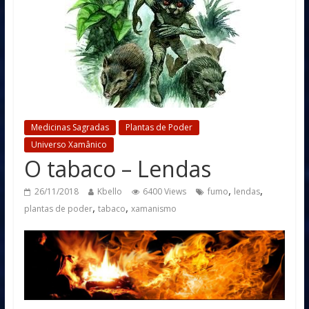
Medicinas Sagradas
Plantas de Poder
Universo Xamânico
O tabaco – Lendas
,
,
26/11/2018
Kbello
6400 Views
fumo
lendas
,
,
plantas de poder
tabaco
xamanismo