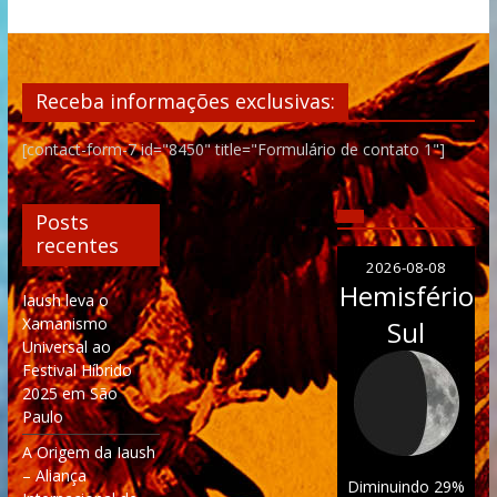
Receba informações exclusivas:
[contact-form-7 id="8450" title="Formulário de contato 1"]
Posts
recentes
2026-08-08
Hemisfério
Iaush leva o
Xamanismo
Sul
Universal ao
Festival Híbrido
2025 em São
Paulo
A Origem da Iaush
– Aliança
Diminuindo 29%