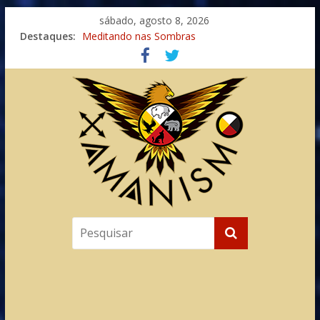
sábado, agosto 8, 2026
Destaques:
Meditando nas Sombras
Autosuficiência: A Jornada do Espírito Ancestral
Xamanismo Universal
Totens – Caminho Espiritual – Crescimento
Imaginação na Cura