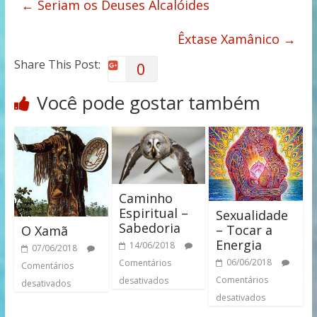
←
Seriam os Deuses Alcalóides
Êxtase Xamânico
→
Share This Post:
0
Você pode gostar também
Caminho
Espiritual –
Sexualidade
Sabedoria
– Tocar a
O Xamã
Energia
14/06/2018
07/06/2018
06/06/2018
Comentários
Comentários
Comentários
desativados
desativados
desativados