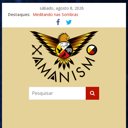
sábado, agosto 8, 2026
Destaques:
Meditando nas Sombras
Autosuficiência: A Jornada do Espírito Ancestral
Xamanismo Universal
Totens – Caminho Espiritual – Crescimento
Imaginação na Cura