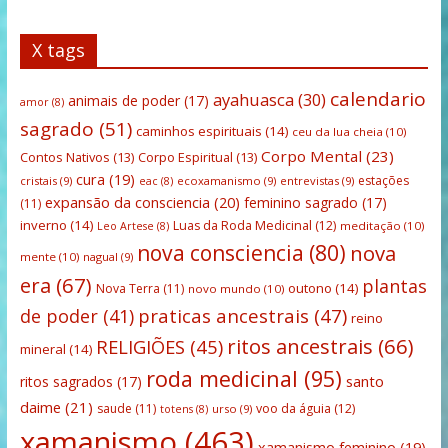
X tags
calendario
ayahuasca
(30)
animais de poder
(17)
amor
(8)
sagrado
(51)
caminhos espirituais
(14)
ceu da lua cheia
(10)
Corpo Mental
(23)
Contos Nativos
(13)
Corpo Espiritual
(13)
cura
(19)
estações
cristais
(9)
ecoxamanismo
(9)
entrevistas
(9)
eac
(8)
expansão da consciencia
(20)
feminino sagrado
(17)
(11)
inverno
(14)
Luas da Roda Medicinal
(12)
meditação
(10)
Leo Artese
(8)
nova consciencia
(80)
nova
mente
(10)
nagual
(9)
era
(67)
plantas
outono
(14)
Nova Terra
(11)
novo mundo
(10)
praticas ancestrais
(47)
de poder
(41)
reino
ritos ancestrais
(66)
RELIGIÕES
(45)
mineral
(14)
roda medicinal
(95)
santo
ritos sagrados
(17)
daime
(21)
saude
(11)
voo da águia
(12)
urso
(9)
totens
(8)
xamanismo
(463)
xamanismo feminino
(19)