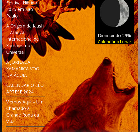
Festival Híbrido
2025 em São
Paulo
A Origem da Iaush
– Aliança
Diminuindo 29%
Internacional de
Calendário Lunar
Xamanismo
Universal
A JORNADA
XAMANICA VOO
DA ÁGUIA
CALENDARIO LÉO
ARTESE 2024
Viemos Aqui – Um
Chamado à
Grande Roda da
Vida