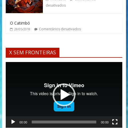
desativados
O Catimbó
Comentários desativados
28/05/2018
X SEM FRONTEIRAS
Tocador
de
vídeo
00:00
00:00