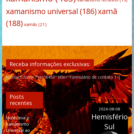
xamanismo universal
(186)
xamã
(188)
xamãs
(21)
Receba informações exclusivas:
[contact-form-7 id="8450" title="Formulário de contato 1"]
Posts
recentes
2026-08-08
Hemisfério
Iaush leva o
Xamanismo
Sul
Universal ao