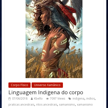
Corpo Físico
Universo Xamânico
Linguagem Indigena do corpo
,
,
07/06/2018
Kbello
7097 Views
indigena
indios
,
,
,
praticas ancestrais
ritos ancestrais
xamanismo
xamanismo