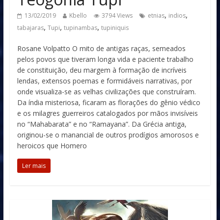
,
,
13/02/2019
Kbello
3794 Views
etnias
indios
,
,
,
tabajaras
Tupi
tupinambas
tupiniquis
Rosane Volpatto O mito de antigas raças, semeados
pelos povos que tiveram longa vida e paciente trabalho
de constituição, deu margem à formação de incríveis
lendas, extensos poemas e formidáveis narrativas, por
onde visualiza-se as velhas civilizações que construíram.
Da índia misteriosa, ficaram as florações do gênio védico
e os milagres guerreiros catalogados por mãos invisíveis
no “Mahabarata” e no “Ramayana”. Da Grécia antiga,
originou-se o manancial de outros prodígios amorosos e
heroicos que Homero
Ler mais