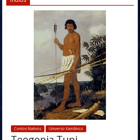
Contos Nativos
Universo Xamânico
Teogonia Tupi