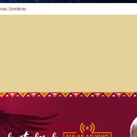
 na Cura
 nas Sombras
ncia: A Jornada do Espírito Ancestral
 Universal
aminho Espiritual – Crescimento