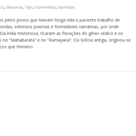
,
,
,
,
ios
tabajaras
Tupi
tupinambas
tupiniquis
s pelos povos que tiveram longa vida e paciente trabalho de
lendas, extensos poemas e formidáveis narrativas, por onde
. Da índia misteriosa, ficaram as florações do gênio védico e os
is no “Mahabarata” e no “Ramayana”. Da Grécia antiga, originou-se
oicos que Homero