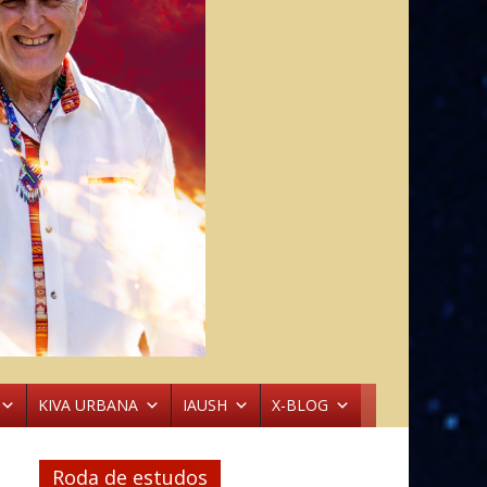
KIVA URBANA
IAUSH
X-BLOG
Roda de estudos