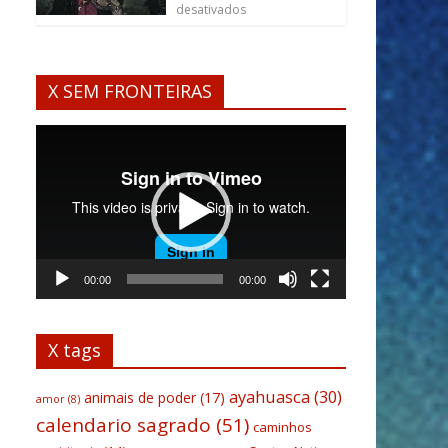
desativados
X SEM FRONTEIRAS
Tocador
de
vídeo
00:00
00:00
X tags
ayahuasca
(30)
animais de poder
(17)
amor
(8)
calendario sagrado
(51)
caminhos