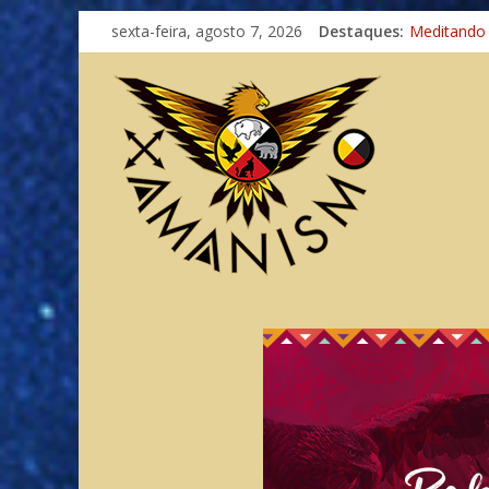
Imaginação
sexta-feira, agosto 7, 2026
Destaques:
Meditando
Autosuficiê
Xamanismo
Totens – C