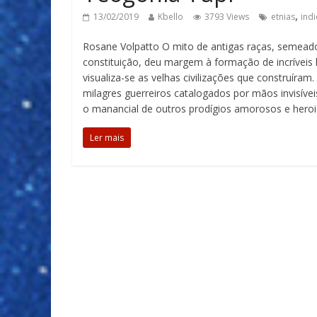
,
13/02/2019
Kbello
3793 Views
etnias
ind
Rosane Volpatto O mito de antigas raças, semeado
constituição, deu margem à formação de incríveis 
visualiza-se as velhas civilizações que construíram
milagres guerreiros catalogados por mãos invisíve
o manancial de outros prodígios amorosos e her
Ler mais