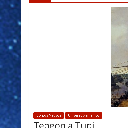
Contos Nativos
Universo Xamânico
Teogonia Tupi