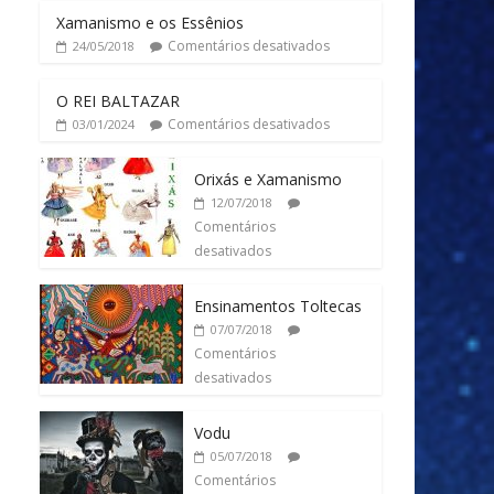
Xamanismo e os Essênios
Comentários desativados
24/05/2018
O REI BALTAZAR
Comentários desativados
03/01/2024
Orixás e Xamanismo
12/07/2018
Comentários
desativados
Ensinamentos Toltecas
07/07/2018
Comentários
desativados
Vodu
05/07/2018
Comentários