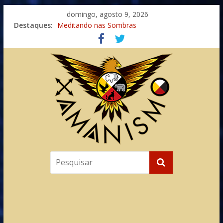
domingo, agosto 9, 2026
Destaques:
Meditando nas Sombras
Autosuficiência: A Jornada do Espírito Ancestral
Xamanismo Universal
Totens – Caminho Espiritual – Crescimento
Imaginação na Cura