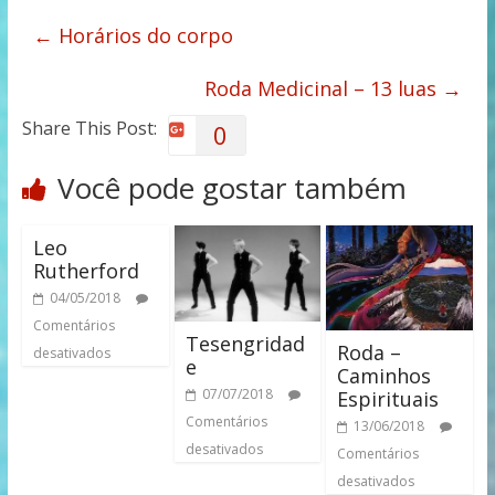
←
Horários do corpo
Roda Medicinal – 13 luas
→
Share This Post:
0
Você pode gostar também
Leo
Rutherford
04/05/2018
Comentários
Tesengridad
Roda –
desativados
e
Caminhos
07/07/2018
Espirituais
Comentários
13/06/2018
desativados
Comentários
desativados