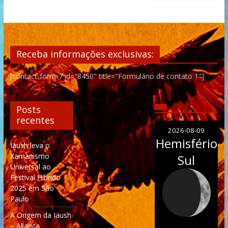
Receba informações exclusivas:
[contact-form-7 id="8450" title="Formulário de contato 1"]
Posts
recentes
2026-08-09
Hemisfério
Iaush leva o
Xamanismo
Sul
Universal ao
Festival Híbrido
2025 em São
Paulo
A Origem da Iaush
– Aliança