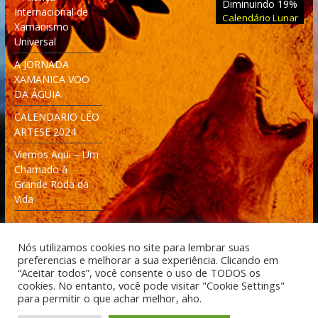
Diminuindo 19%
Internacional de
Calendário Lunar
Xamanismo
Universal
A JORNADA
XAMANICA VOO
DA ÁGUIA
CALENDARIO LÉO
ARTESE 2024
Viemos Aqui – Um
Chamado à
Grande Roda da
Vida
Nós utilizamos cookies no site para lembrar suas
preferencias e melhorar a sua experiência. Clicando em
“Aceitar todos”, você consente o uso de TODOS os
cookies. No entanto, você pode visitar "Cookie Settings"
Desenvolvido: Moleculas4D - Engenharia Espacial e
para permitir o que achar melhor, aho.
Tecnologia [moleculas4d.com.br]