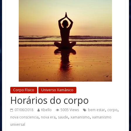
Corpo Físico
Universo Xamânico
Horários do corpo
,
,
07/06/2018
Kbello
5005 Views
bem estar
corpo
,
,
,
,
nova consciencia
nova era
saude
xamanismo
xamanismo
universal