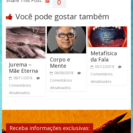
Share This Post:
0
Você pode gostar também
Metafísica
Corpo e
da Fala
Jurema –
Mente
05/12/2019
Mãe Eterna
06/06/2018
Comentários
08/11/2018
Comentários
desativados
Comentários
desativados
desativados
Receba informações exclusivas: