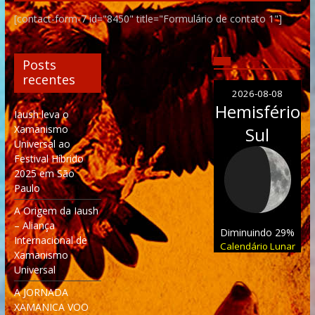
[contact-form-7 id="8450" title="Formulário de contato 1"]
Posts
recentes
2026-08-08
Hemisfério
Iaush leva o
Xamanismo
Sul
Universal ao
Festival Híbrido
2025 em São
Paulo
A Origem da Iaush
– Aliança
Diminuindo 29%
Internacional de
Calendário Lunar
Xamanismo
Universal
A JORNADA
XAMANICA VOO