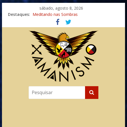
sábado, agosto 8, 2026
Destaques:
Meditando nas Sombras
Autosuficiência: A Jornada do Espírito Ancestral
Xamanismo Universal
Totens – Caminho Espiritual – Crescimento
Imaginação na Cura