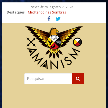
sexta-feira, agosto 7, 2026
Destaques:
Meditando nas Sombras
Autosuficiência: A Jornada do Espírito Ancestral
Xamanismo Universal
Totens – Caminho Espiritual – Crescimento
Imaginação na Cura