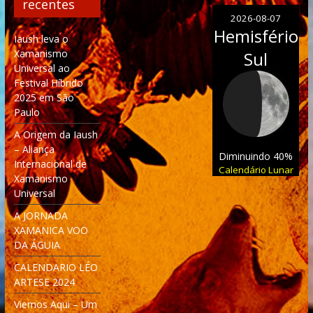
recentes
2026-08-07
Hemisfério
Iaush leva o
Xamanismo
Sul
Universal ao
Festival Híbrido
2025 em São
Paulo
A Origem da Iaush
– Aliança
Diminuindo 40%
Internacional de
Calendário Lunar
Xamanismo
Universal
A JORNADA
XAMANICA VOO
DA ÁGUIA
CALENDARIO LÉO
ARTESE 2024
Viemos Aqui – Um