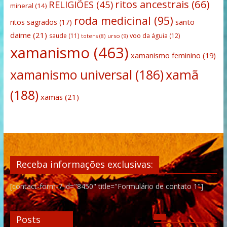
ritos ancestrais
(66)
RELIGIÕES
(45)
mineral
(14)
roda medicinal
(95)
santo
ritos sagrados
(17)
daime
(21)
saude
(11)
voo da águia
(12)
urso
(9)
totens
(8)
xamanismo
(463)
xamanismo feminino
(19)
xamanismo universal
(186)
xamã
(188)
xamãs
(21)
Receba informações exclusivas:
[contact-form-7 id="8450" title="Formulário de contato 1"]
Posts