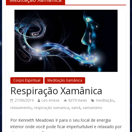
Corpo Espiritual
Meditação Xamânica
Respiração Xamânica
,
27/06/2019
Leo Artese
8379 Views
meditação
,
,
,
relaxamento
respiração xamanica
xamã
xamanismo
Por Kenneth Meadows Ir para o seu local de energia
interior onde você pode ficar imperturbável e relaxado por