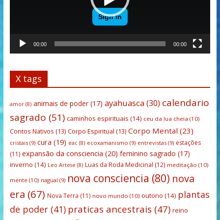
00:00
00:00
X tags
calendario
ayahuasca
(30)
animais de poder
(17)
amor
(8)
sagrado
(51)
caminhos espirituais
(14)
ceu da lua cheia
(10)
Corpo Mental
(23)
Contos Nativos
(13)
Corpo Espiritual
(13)
cura
(19)
estações
cristais
(9)
ecoxamanismo
(9)
entrevistas
(9)
eac
(8)
expansão da consciencia
(20)
feminino sagrado
(17)
(11)
inverno
(14)
Luas da Roda Medicinal
(12)
meditação
(10)
Leo Artese
(8)
nova consciencia
(80)
nova
mente
(10)
nagual
(9)
era
(67)
plantas
outono
(14)
Nova Terra
(11)
novo mundo
(10)
praticas ancestrais
(47)
de poder
(41)
reino