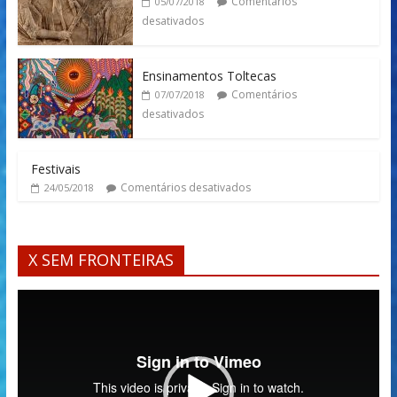
Comentários
05/07/2018
desativados
Ensinamentos Toltecas
Comentários
07/07/2018
desativados
Festivais
Comentários desativados
24/05/2018
X SEM FRONTEIRAS
Tocador
de
vídeo