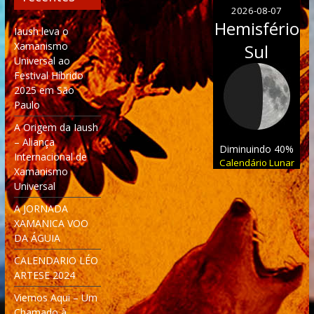
2026-08-07
Hemisfério
Iaush leva o
Xamanismo
Sul
Universal ao
Festival Híbrido
2025 em São
Paulo
A Origem da Iaush
– Aliança
Diminuindo 40%
Internacional de
Calendário Lunar
Xamanismo
Universal
A JORNADA
XAMANICA VOO
DA ÁGUIA
CALENDARIO LÉO
ARTESE 2024
Viemos Aqui – Um
Chamado à