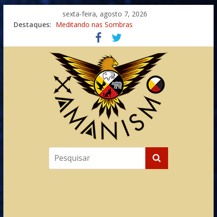
sexta-feira, agosto 7, 2026
Destaques:
Meditando nas Sombras
Autosuficiência: A Jornada do Espírito Ancestral
Xamanismo Universal
Totens – Caminho Espiritual – Crescimento
Imaginação na Cura