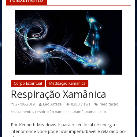
Corpo Espiritual
Meditação Xamânica
Respiração Xamânica
,
27/06/2019
Leo Artese
8380 Views
meditação
,
,
,
relaxamento
respiração xamanica
xamã
xamanismo
Por Kenneth Meadows Ir para o seu local de energia
interior onde você pode ficar imperturbável e relaxado por