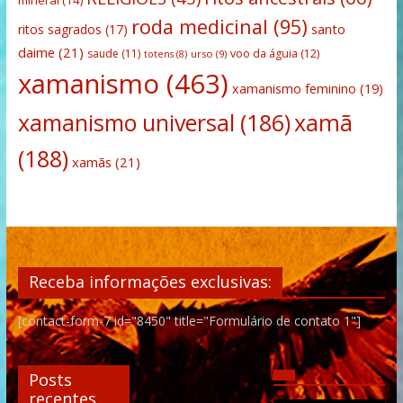
mineral
(14)
roda medicinal
(95)
santo
ritos sagrados
(17)
daime
(21)
saude
(11)
voo da águia
(12)
urso
(9)
totens
(8)
xamanismo
(463)
xamanismo feminino
(19)
xamanismo universal
(186)
xamã
(188)
xamãs
(21)
Receba informações exclusivas:
[contact-form-7 id="8450" title="Formulário de contato 1"]
Posts
recentes