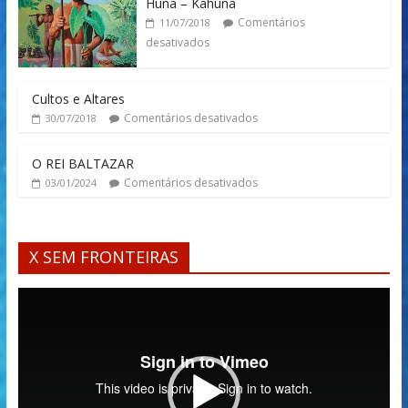
Huna – Kahuna
Comentários
11/07/2018
desativados
Cultos e Altares
Comentários desativados
30/07/2018
O REI BALTAZAR
Comentários desativados
03/01/2024
X SEM FRONTEIRAS
Tocador
de
vídeo