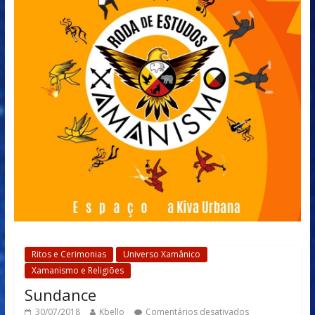
Ritos e Cerimonias
Universo Xamânico
Xamanismo e Religiões
Sundance
30/07/2018
Kbello
Comentários desativados