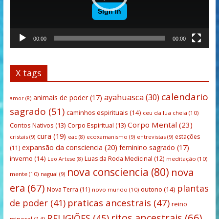
00:00
00:00
X tags
calendario
ayahuasca
(30)
animais de poder
(17)
amor
(8)
sagrado
(51)
caminhos espirituais
(14)
ceu da lua cheia
(10)
Corpo Mental
(23)
Contos Nativos
(13)
Corpo Espiritual
(13)
cura
(19)
estações
cristais
(9)
ecoxamanismo
(9)
entrevistas
(9)
eac
(8)
expansão da consciencia
(20)
feminino sagrado
(17)
(11)
inverno
(14)
Luas da Roda Medicinal
(12)
meditação
(10)
Leo Artese
(8)
nova consciencia
(80)
nova
mente
(10)
nagual
(9)
era
(67)
plantas
outono
(14)
Nova Terra
(11)
novo mundo
(10)
praticas ancestrais
(47)
de poder
(41)
reino
ritos ancestrais
(66)
RELIGIÕES
(45)