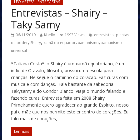
LÉO ARTESE - ENTREVISTAS
Entrevistas – Shairy –
Taky Samy
,
06/11/2019
Kbello
1993 Views
entrevistas
plantas
,
,
,
,
de poder
Shairy
xamã do equador
xamanismo
xamanismo
universal
*Tatiana Costa*: o Shairy é um xamã equatoriano, é um
índio de Otavalo, filósofo, possui uma escola para
crianças. Ele segue o caminho do coração. Faz curas com
musica e com danças. Fala bastante da sabedoria
Takysamy e do Condor Blanco. Viaja o mundo falando e
fazendo curas. Entrevista feita em 2008 Shairy:
Primeiramente quero agradecer ao grande Espírito, nosso
pai e mãe que nos permite este encontro de corações. Eu
falo mais de corações,
Ler mais