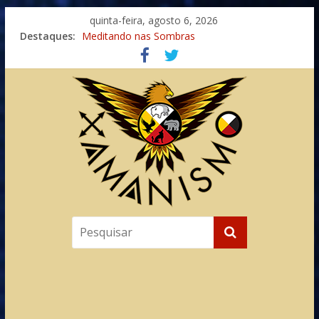
quinta-feira, agosto 6, 2026
Destaques:
Meditando nas Sombras
Autosuficiência: A Jornada do Espírito Ancestral
Xamanismo Universal
Totens – Caminho Espiritual – Crescimento
Imaginação na Cura