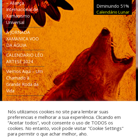
– Aliança
Diminuindo 51%
Internacional de
Calendário Lunar
Xamanismo
Universal
A JORNADA
XAMANICA VOO
DA ÁGUIA
CALENDARIO LÉO
ARTESE 2024
Viemos Aqui – Um
Chamado à
Grande Roda da
Vida
Nós utilizamos cookies no site para lembrar suas
preferencias e melhorar a sua experiência. Clicando em
“Aceitar todos”, você consente o uso de TODOS os
cookies. No entanto, você pode visitar "Cookie Settings"
Desenvolvido: Moleculas4D - Engenharia Espacial e
para permitir o que achar melhor, aho.