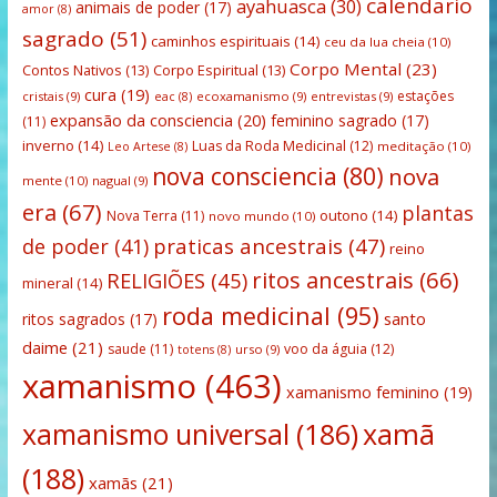
calendario
ayahuasca
(30)
animais de poder
(17)
amor
(8)
sagrado
(51)
caminhos espirituais
(14)
ceu da lua cheia
(10)
Corpo Mental
(23)
Contos Nativos
(13)
Corpo Espiritual
(13)
cura
(19)
estações
cristais
(9)
ecoxamanismo
(9)
entrevistas
(9)
eac
(8)
expansão da consciencia
(20)
feminino sagrado
(17)
(11)
inverno
(14)
Luas da Roda Medicinal
(12)
meditação
(10)
Leo Artese
(8)
nova consciencia
(80)
nova
mente
(10)
nagual
(9)
era
(67)
plantas
outono
(14)
Nova Terra
(11)
novo mundo
(10)
praticas ancestrais
(47)
de poder
(41)
reino
ritos ancestrais
(66)
RELIGIÕES
(45)
mineral
(14)
roda medicinal
(95)
santo
ritos sagrados
(17)
daime
(21)
saude
(11)
voo da águia
(12)
urso
(9)
totens
(8)
xamanismo
(463)
xamanismo feminino
(19)
xamanismo universal
(186)
xamã
(188)
xamãs
(21)