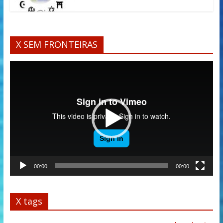
X SEM FRONTEIRAS
Tocador
de
vídeo
00:00
00:00
X tags