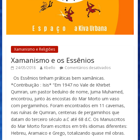
Xamanismo e Religiões
Xamanismo e os Essênios
24/05/2018
Kbello
Comentários desativados
Os Essênios tinham práticas bem xamânicas.
*Contribuição : Isis* “Em 1947 no Vale de Khirbet
Qumran, um pastor beduíno de nome, Juma Muhamed,
encontrou, junto às encostas do Mar Morto um vaso
com pergaminhos. Foram encontrados em 11 cavernas,
nas ruínas de Qumran, centenas de pergaminhos que
datam do terceiro século a.C até 68 d.C. Os Manuscritos
do Mar Morto foram escritos em três idiomas diferentes:
Hebreu, Aramaico e Grego, totalizando quase mil obras.