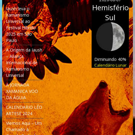
Hemisfério
Iaush leva o
Xamanismo
Sul
Universal ao
Festival Híbrido
2025 em São
Paulo
A Origem da Iaush
– Aliança
Diminuindo 40%
Internacional de
Calendário Lunar
Xamanismo
Universal
A JORNADA
XAMANICA VOO
DA ÁGUIA
CALENDARIO LÉO
ARTESE 2024
Viemos Aqui – Um
Chamado à