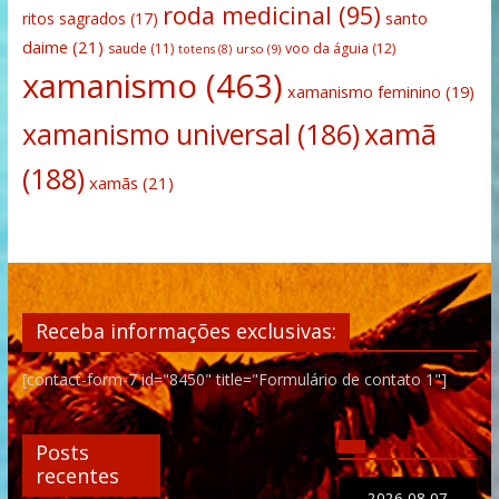
roda medicinal
(95)
santo
ritos sagrados
(17)
daime
(21)
saude
(11)
voo da águia
(12)
urso
(9)
totens
(8)
xamanismo
(463)
xamanismo feminino
(19)
xamanismo universal
(186)
xamã
(188)
xamãs
(21)
Receba informações exclusivas:
[contact-form-7 id="8450" title="Formulário de contato 1"]
Posts
recentes
2026-08-07