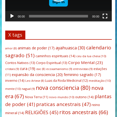
00:00
00:00
X tags
calendario
ayahuasca
(30)
animais de poder
(17)
amor
(8)
sagrado
(51)
caminhos espirituais
(14)
ceu da lua cheia
(10)
Corpo Mental
(23)
Contos Nativos
(13)
Corpo Espiritual
(13)
cura
(19)
estações
cristais
(9)
ecoxamanismo
(9)
entrevistas
(9)
eac
(8)
expansão da consciencia
(20)
feminino sagrado
(17)
(11)
inverno
(14)
Luas da Roda Medicinal
(12)
meditação
(10)
Leo Artese
(8)
nova consciencia
(80)
nova
mente
(10)
nagual
(9)
era
(67)
plantas
outono
(14)
Nova Terra
(11)
novo mundo
(10)
praticas ancestrais
(47)
de poder
(41)
reino
ritos ancestrais
(66)
RELIGIÕES
(45)
mineral
(14)