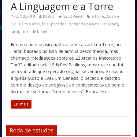
A Linguagem e a Torre
,
05/12/2019
Kbello
3352 Views
a torre
Adão e
,
,
,
,
,
,
Eva
Caim e Abel
fala
pecados
poder da palavra
reflexões
,
tarot
torre de babel
Em uma análise psicanalítica sobre a carta da Torre, no
Tarot, baseado no livro de autoria desconhecida, mas
chamado “Meditações sobre os 22 Arcanos Maiores do
Tarô”, editado pelas Edições Paulinas, mostra-se que foi
pela vontade que o pecado original se verificou e causou
a queda (Adão e Eva). Em Gênesis, o pecado é descrito
como o desejo de arrojar-se ao conhecimento do bem e
do mal, de se tornar “como deuses”. E vai além
Ler mais
Roda de estudos