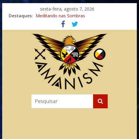
sexta-feira, agosto 7, 2026
Destaques:
Meditando nas Sombras
Autosuficiência: A Jornada do Espírito Ancestral
Xamanismo Universal
Totens – Caminho Espiritual – Crescimento
Imaginação na Cura