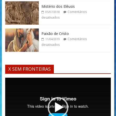
Mistério dos Elêusis
Comentários
05/07/2018
desativados
Paixão de Cristo
Comentários
11/04/2019
desativados
X SEM FRONTEIRAS
Tocador
de
vídeo