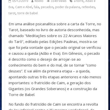
,
05/12/2019
Kbello
3349 Views
a torre
Adão e
,
,
,
,
,
,
Eva
Caim e Abel
fala
pecados
poder da palavra
reflexões
,
tarot
torre de babel
Em uma análise psicanalítica sobre a carta da Torre, no
Tarot, baseado no livro de autoria desconhecida, mas
chamado “Meditações sobre os 22 Arcanos Maiores
do Tarô”, editado pelas Edições Paulinas, mostra-se
que foi pela vontade que o pecado original se verificou
e causou a queda (Adão e Eva). Em Gênesis, o pecado
é descrito como o desejo de arrojar-se ao
conhecimento do bem e do mal, de se tornar “como
deuses”. E vai além da primeira etapa – a queda,
apontando outras três etapas anteriores e não menos
importantes: o fratricídio de Caim, a geração dos
Gigantes (os Grandes Soberanos) e a construção da
Torre de Babel.
No fundo do fratricídio de Caim se encontra a revolta