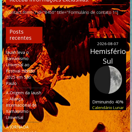
[contact-form-7 id="8450" title="Formulário de contato 1"]
Posts
recentes
2026-08-07
Hemisfério
Iaush leva o
Xamanismo
Sul
Universal ao
Festival Híbrido
2025 em São
Paulo
A Origem da Iaush
– Aliança
Diminuindo 40%
Internacional de
Calendário Lunar
Xamanismo
Universal
A JORNADA