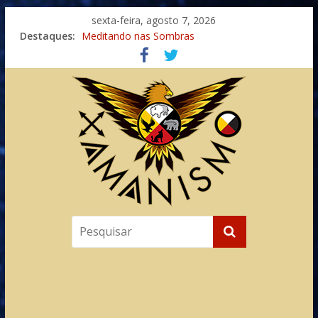
sexta-feira, agosto 7, 2026
Destaques:
Meditando nas Sombras
Autosuficiência: A Jornada do Espírito Ancestral
Xamanismo Universal
Totens – Caminho Espiritual – Crescimento
Imaginação na Cura