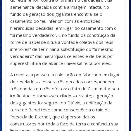
do “eu inferior” contra o “Si mesmo verdadeiro”, da
semelhança decaída contra a imagem intacta. No
fundo da geração dos gigantes encontra-se o
casamento do “eu inferior” com as entidades
hierárquicas decaídas, em lugar do casamento com o
“Si mesmo verdadeiro”. E no fundo da construção da
torre de Babel se situa a vontade coletiva dos “eus
inferiores” de terminar a substituição do “Si mesmo
verdadeiro” das hierarquias celestes e de Deus por
superestrutura de alcance universal feita por eles.
A revolta, a posse e a colocação do fabricado em lugar
do revelado – a esses três pecados correspondem
três quedas ou três efeitos: o fato de Caim matar seu
irmão Abel e tornar-se exilado – errante; a geração
dos gigantes foi seguida do Dilúvio; a edificação da
torre de Babel teve como consequência o raio da
“descida do Eterno”, que dispersou dali os
construtores por toda a face da terra e confundiu sua
linguagem, a fim de que uns não entendessem mais a