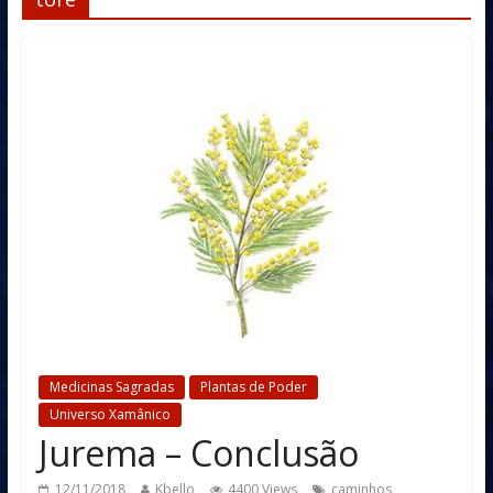
Medicinas Sagradas
Plantas de Poder
Universo Xamânico
Jurema – Conclusão
12/11/2018
Kbello
4400 Views
caminhos