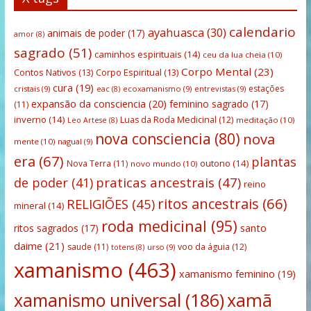
calendario
ayahuasca
(30)
animais de poder
(17)
amor
(8)
sagrado
(51)
caminhos espirituais
(14)
ceu da lua cheia
(10)
Corpo Mental
(23)
Contos Nativos
(13)
Corpo Espiritual
(13)
cura
(19)
estações
cristais
(9)
ecoxamanismo
(9)
entrevistas
(9)
eac
(8)
expansão da consciencia
(20)
feminino sagrado
(17)
(11)
inverno
(14)
Luas da Roda Medicinal
(12)
meditação
(10)
Leo Artese
(8)
nova consciencia
(80)
nova
mente
(10)
nagual
(9)
era
(67)
plantas
outono
(14)
Nova Terra
(11)
novo mundo
(10)
praticas ancestrais
(47)
de poder
(41)
reino
ritos ancestrais
(66)
RELIGIÕES
(45)
mineral
(14)
roda medicinal
(95)
santo
ritos sagrados
(17)
daime
(21)
saude
(11)
voo da águia
(12)
urso
(9)
totens
(8)
xamanismo
(463)
xamanismo feminino
(19)
xamanismo universal
(186)
xamã