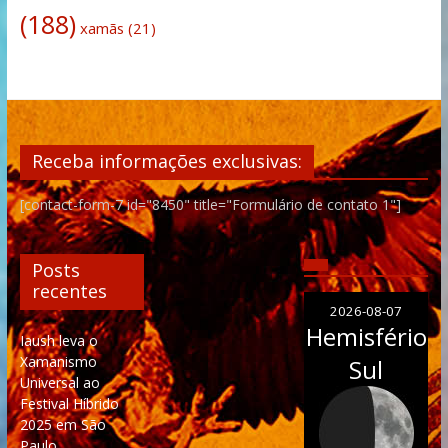
(188)
xamãs
(21)
Receba informações exclusivas:
[contact-form-7 id="8450" title="Formulário de contato 1"]
Posts
recentes
2026-08-07
Hemisfério
Iaush leva o
Xamanismo
Sul
Universal ao
Festival Híbrido
2025 em São
Paulo