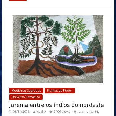
Medicinas Sagradas
Plantas de Poder
Universo Xamânico
Jurema entre os índios do nordeste
,
,
08/11/2018
Kbello
5406 Views
jurema
kariri