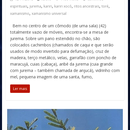
,
,
,
,
,
,
espirituais
jurema
kariri
kariri xocó
ritos ancestrais
toré
,
xamanismo
xamanismo universal
Bem no centro de um cômodo (de uma sala) (42)
totalmente vazio de móveis, encontra-se a mesa de
jurema. Sobre um pano estendido no chão, são
colocados cachimbos (chamados de caqui e que serão
usados de modo invertido para defumação), cruz de
madeira, terço metálico, velas, garrafão com poncho de
maracujá, cuias (cabaça), aribé da jurema (cuia grande
com jurema – também chamada de anjucá), vidrinho com
mel, pequena imagem de uma santa, fumo,
Ler mais