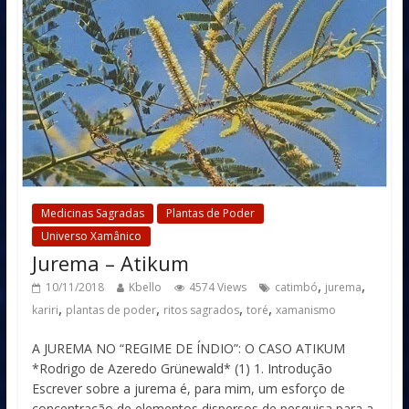
Medicinas Sagradas
Plantas de Poder
Universo Xamânico
Jurema – Atikum
,
,
10/11/2018
Kbello
4574 Views
catimbó
jurema
,
,
,
,
kariri
plantas de poder
ritos sagrados
toré
xamanismo
A JUREMA NO “REGIME DE ÍNDIO”: O CASO ATIKUM
*Rodrigo de Azeredo Grünewald* (1) 1. Introdução
Escrever sobre a jurema é, para mim, um esforço de
concentração de elementos dispersos de pesquisa para a