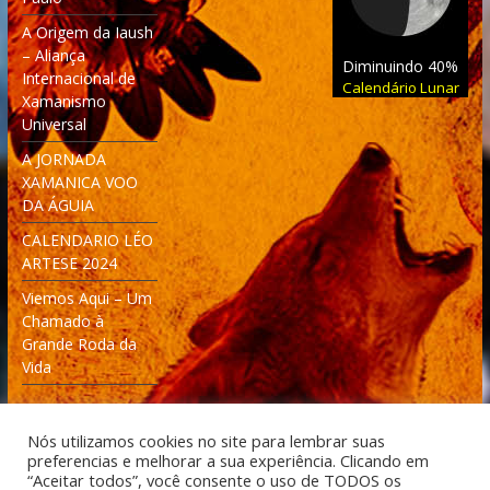
A Origem da Iaush
– Aliança
Diminuindo 40%
Internacional de
Calendário Lunar
Xamanismo
Universal
A JORNADA
XAMANICA VOO
DA ÁGUIA
CALENDARIO LÉO
ARTESE 2024
Viemos Aqui – Um
Chamado à
Grande Roda da
Vida
Nós utilizamos cookies no site para lembrar suas
preferencias e melhorar a sua experiência. Clicando em
“Aceitar todos”, você consente o uso de TODOS os