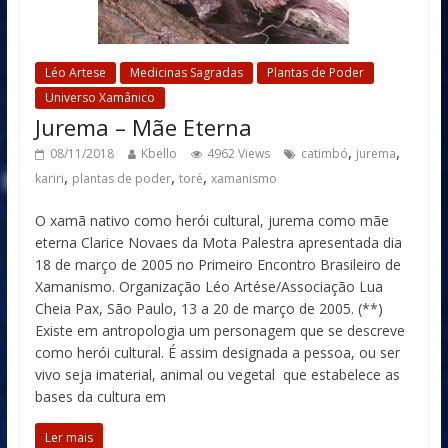
Léo Artese
Medicinas Sagradas
Plantas de Poder
Universo Xamânico
Jurema – Mãe Eterna
,
,
08/11/2018
Kbello
4962 Views
catimbó
jurema
,
,
,
kariri
plantas de poder
toré
xamanismo
O xamã nativo como herói cultural, jurema como mãe
eterna Clarice Novaes da Mota Palestra apresentada dia
18 de março de 2005 no Primeiro Encontro Brasileiro de
Xamanismo. Organização Léo Artése/Associação Lua
Cheia Pax, São Paulo, 13 a 20 de março de 2005. (**)
Existe em antropologia um personagem que se descreve
como herói cultural. É assim designada a pessoa, ou ser
vivo seja imaterial, animal ou vegetal que estabelece as
bases da cultura em
Ler mais