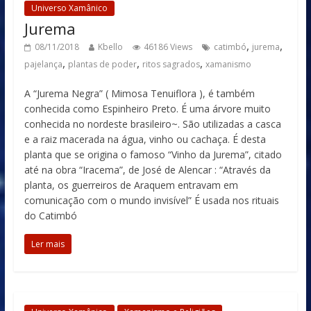
Universo Xamânico
Jurema
,
,
08/11/2018
Kbello
46186 Views
catimbó
jurema
,
,
,
pajelança
plantas de poder
ritos sagrados
xamanismo
A “Jurema Negra” ( Mimosa Tenuiflora ), é também
conhecida como Espinheiro Preto. É uma árvore muito
conhecida no nordeste brasileiro~. São utilizadas a casca
e a raiz macerada na água, vinho ou cachaça. É desta
planta que se origina o famoso “Vinho da Jurema”, citado
até na obra “Iracema”, de José de Alencar : “Através da
planta, os guerreiros de Araquem entravam em
comunicação com o mundo invisível” É usada nos rituais
do Catimbó
Ler mais