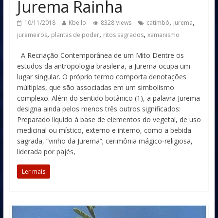
Jurema Rainha
,
,
10/11/2018
Kbello
8328 Views
catimbó
jurema
,
,
,
juremeiros
plantas de poder
ritos sagrados
xamanismo
A Recriação Contemporânea de um Mito Dentre os
estudos da antropologia brasileira, a Jurema ocupa um
lugar singular. O próprio termo comporta denotações
múltiplas, que são associadas em um simbolismo
complexo. Além do sentido botânico (1), a palavra Jurema
designa ainda pelos menos três outros significados:
Preparado líquido à base de elementos do vegetal, de uso
medicinal ou místico, externo e interno, como a bebida
sagrada, “vinho da Jurema”; cerimônia mágico-religiosa,
liderada por pajés,
Ler mais