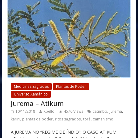
Medicinas Sagradas
Plantas de Poder
Universo Xamânico
Jurema – Atikum
,
,
10/11/2018
Kbello
4576 Views
catimbó
jurema
,
,
,
,
kariri
plantas de poder
ritos sagrados
toré
xamanismo
A JUREMA NO “REGIME DE ÍNDIO”: O CASO ATIKUM