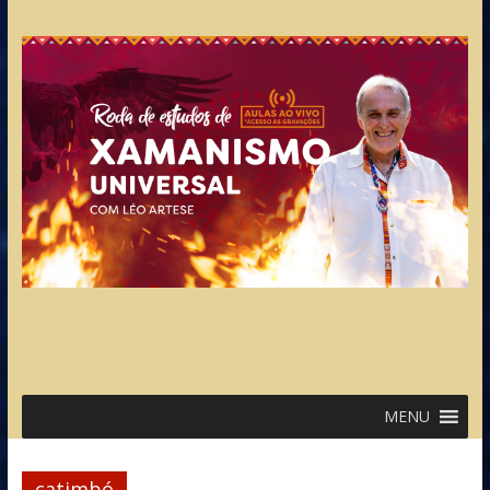
MENU
catimbó