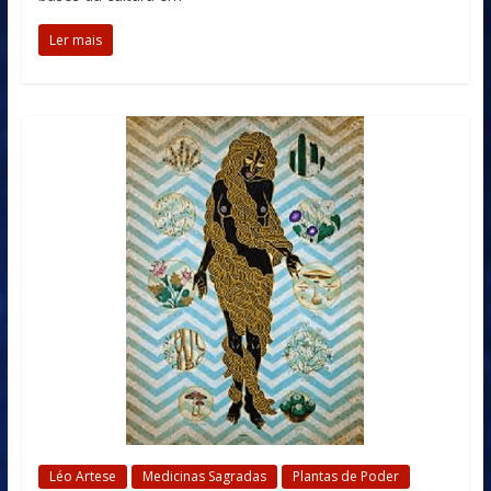
Ler mais
Léo Artese
Medicinas Sagradas
Plantas de Poder