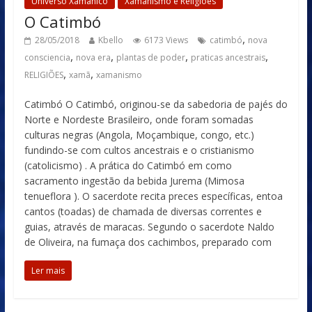
Universo Xamânico
Xamanismo e Religiões
O Catimbó
,
28/05/2018
Kbello
6173 Views
catimbó
nova
,
,
,
,
consciencia
nova era
plantas de poder
praticas ancestrais
,
,
RELIGIÕES
xamã
xamanismo
Catimbó O Catimbó, originou-se da sabedoria de pajés do
Norte e Nordeste Brasileiro, onde foram somadas
culturas negras (Angola, Moçambique, congo, etc.)
fundindo-se com cultos ancestrais e o cristianismo
(catolicismo) . A prática do Catimbó em como
sacramento ingestão da bebida Jurema (Mimosa
tenueflora ). O sacerdote recita preces específicas, entoa
cantos (toadas) de chamada de diversas correntes e
guias, através de maracas. Segundo o sacerdote Naldo
de Oliveira, na fumaça dos cachimbos, preparado com
Ler mais