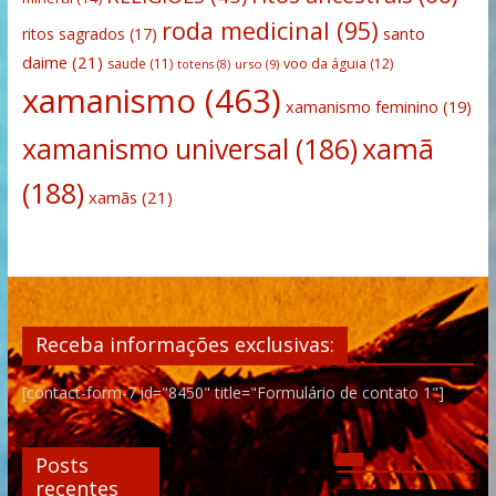
roda medicinal
(95)
santo
ritos sagrados
(17)
daime
(21)
saude
(11)
voo da águia
(12)
urso
(9)
totens
(8)
xamanismo
(463)
xamanismo feminino
(19)
xamanismo universal
(186)
xamã
(188)
xamãs
(21)
Receba informações exclusivas:
[contact-form-7 id="8450" title="Formulário de contato 1"]
Posts
recentes