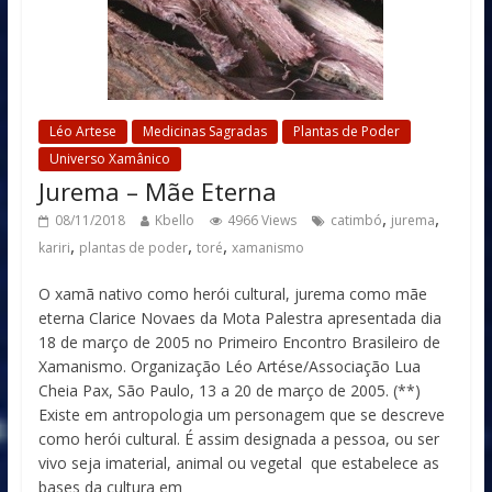
Léo Artese
Medicinas Sagradas
Plantas de Poder
Universo Xamânico
Jurema – Mãe Eterna
,
,
08/11/2018
Kbello
4966 Views
catimbó
jurema
,
,
,
kariri
plantas de poder
toré
xamanismo
O xamã nativo como herói cultural, jurema como mãe
eterna Clarice Novaes da Mota Palestra apresentada dia
18 de março de 2005 no Primeiro Encontro Brasileiro de
Xamanismo. Organização Léo Artése/Associação Lua
Cheia Pax, São Paulo, 13 a 20 de março de 2005. (**)
Existe em antropologia um personagem que se descreve
como herói cultural. É assim designada a pessoa, ou ser
vivo seja imaterial, animal ou vegetal que estabelece as
bases da cultura em