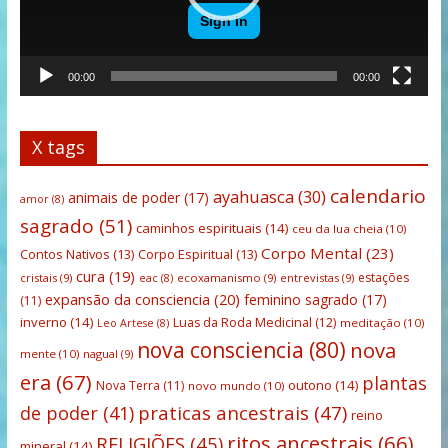
00:00
00:00
X tags
calendario
ayahuasca
(30)
animais de poder
(17)
amor
(8)
sagrado
(51)
caminhos espirituais
(14)
ceu da lua cheia
(10)
Corpo Mental
(23)
Contos Nativos
(13)
Corpo Espiritual
(13)
cura
(19)
estações
cristais
(9)
ecoxamanismo
(9)
entrevistas
(9)
eac
(8)
expansão da consciencia
(20)
feminino sagrado
(17)
(11)
inverno
(14)
Luas da Roda Medicinal
(12)
meditação
(10)
Leo Artese
(8)
nova consciencia
(80)
nova
mente
(10)
nagual
(9)
era
(67)
plantas
outono
(14)
Nova Terra
(11)
novo mundo
(10)
praticas ancestrais
(47)
de poder
(41)
reino
ritos ancestrais
(66)
RELIGIÕES
(45)
mineral
(14)