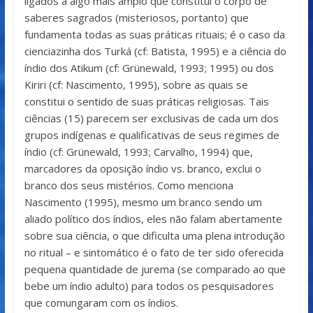
ligados a algo mais amplo que constitui o corpo de
saberes sagrados (misteriosos, portanto) que
fundamenta todas as suas práticas rituais; é o caso da
cienciazinha dos Turká (cf: Batista, 1995) e a ciência do
índio dos Atikum (cf: Grünewald, 1993; 1995) ou dos
Kiriri (cf: Nascimento, 1995), sobre as quais se
constitui o sentido de suas práticas religiosas. Tais
ciências (15) parecem ser exclusivas de cada um dos
grupos indígenas e qualificativas de seus regimes de
índio (cf: Grünewald, 1993; Carvalho, 1994) que,
marcadores da oposição índio vs. branco, exclui o
branco dos seus mistérios. Como menciona
Nascimento (1995), mesmo um branco sendo um
aliado político dos índios, eles não falam abertamente
sobre sua ciência, o que dificulta uma plena introdução
no ritual – e sintomático é o fato de ter sido oferecida
pequena quantidade de jurema (se comparado ao que
bebe um índio adulto) para todos os pesquisadores
que comungaram com os índios.