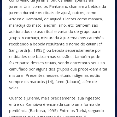
jurema. Uns, como os Pankararu, chamam a bebida da
jurema durante os rituais de ajucá, outros, como
Atikum e Kambiwá, de anjucá. Plantas como manacá,
maracujá do mato, alecrim, alho, etc. também são
adicionados no uso ritual e variando de grupo para
grupo. A cachaça, misturada à ju-rema (nos catimbós
recebendo a bebida resultante o nome de cauim [cf:
Sangirardi Jr., 1983]) ou bebida separadamente por
entidades que baixam nas sessões, também pode
fazer parte desses rituais, sendo entretanto seu uso
camuflado por alguns dos grupos que proce-dem a tal
mistura. Presentes nesses rituais indígenas estão
sempre os maracás (14), fumo (tabaco), além de
velas.
Quanto à jurema, mais precisamente, sua ingestão
entre os Kambiwá é encarada como uma forma de
penitência (Barbosa, 1995). Entre os Turká, segundo
Batista (1995), a ingestão da jurema não é