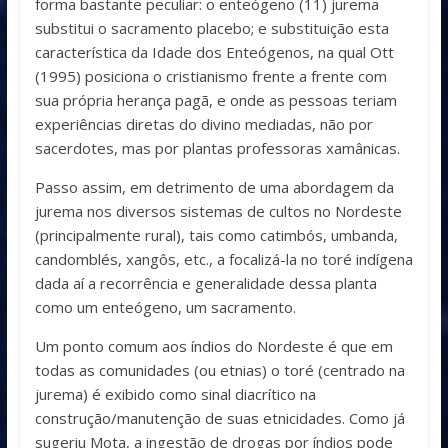
forma bastante peculiar: o enteógeno (11) jurema
substitui o sacramento placebo; e substituição esta
característica da Idade dos Enteógenos, na qual Ott
(1995) posiciona o cristianismo frente a frente com
sua própria herança pagã, e onde as pessoas teriam
experiências diretas do divino mediadas, não por
sacerdotes, mas por plantas professoras xamânicas.
Passo assim, em detrimento de uma abordagem da
jurema nos diversos sistemas de cultos no Nordeste
(principalmente rural), tais como catimbós, umbanda,
candomblés, xangôs, etc., a focalizá-la no toré indígena
dada aí a recorrência e generalidade dessa planta
como um enteógeno, um sacramento.
Um ponto comum aos índios do Nordeste é que em
todas as comunidades (ou etnias) o toré (centrado na
jurema) é exibido como sinal diacrítico na
construção/manutenção de suas etnicidades. Como já
sugeriu Mota, a ingestão de drogas por índios pode