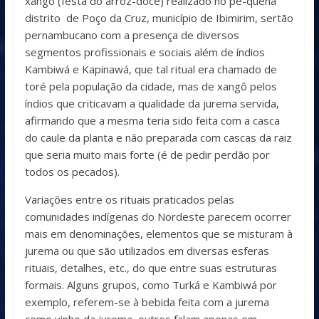
xangô (festa do arroz-doce) realizado no pe-quena
distrito de Poço da Cruz, município de Ibimirim, sertão
pernambucano com a presença de diversos
segmentos profissionais e sociais além de índios
Kambiwá e Kapinawá, que tal ritual era chamado de
toré pela população da cidade, mas de xangô pelos
índios que criticavam a qualidade da jurema servida,
afirmando que a mesma teria sido feita com a casca
do caule da planta e não preparada com cascas da raiz
que seria muito mais forte (é de pedir perdão por
todos os pecados).
Variações entre os rituais praticados pelas
comunidades indígenas do Nordeste parecem ocorrer
mais em denominações, elementos que se misturam à
jurema ou que são utilizados em diversas esferas
rituais, detalhes, etc., do que entre suas estruturas
formais. Alguns grupos, como Turká e Kambiwá por
exemplo, referem-se à bebida feita com a jurema
como vinho da jurema, outros falam apenas em