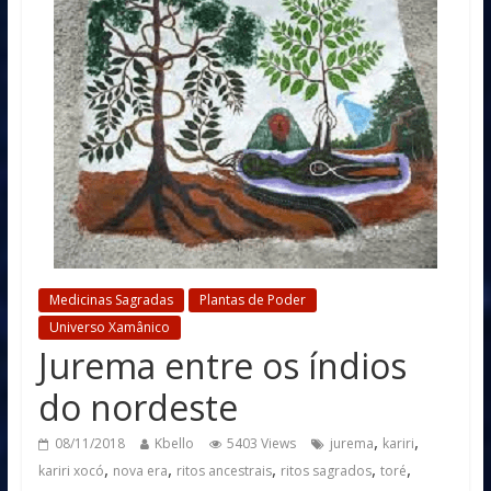
Medicinas Sagradas
Plantas de Poder
Universo Xamânico
Jurema entre os índios
do nordeste
,
,
08/11/2018
Kbello
5403 Views
jurema
kariri
,
,
,
,
,
kariri xocó
nova era
ritos ancestrais
ritos sagrados
toré