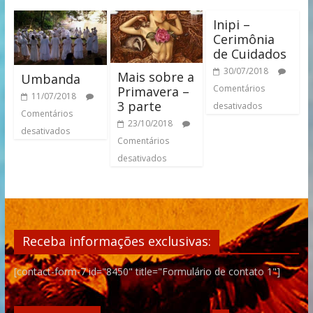
Inipi –
Cerimônia
de Cuidados
30/07/2018
Mais sobre a
Umbanda
Comentários
Primavera –
11/07/2018
3 parte
desativados
Comentários
23/10/2018
desativados
Comentários
desativados
Receba informações exclusivas:
[contact-form-7 id="8450" title="Formulário de contato 1"]