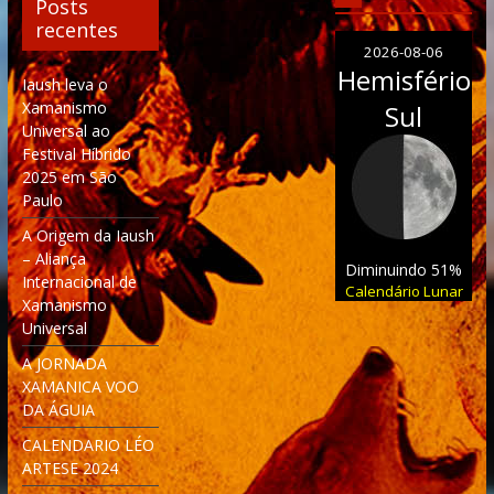
Posts
recentes
2026-08-06
Hemisfério
Iaush leva o
Xamanismo
Sul
Universal ao
Festival Híbrido
2025 em São
Paulo
A Origem da Iaush
– Aliança
Diminuindo 51%
Internacional de
Calendário Lunar
Xamanismo
Universal
A JORNADA
XAMANICA VOO
DA ÁGUIA
CALENDARIO LÉO
ARTESE 2024