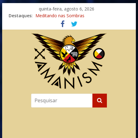
quinta-feira, agosto 6, 2026
Destaques:
Meditando nas Sombras
Autosuficiência: A Jornada do Espírito Ancestral
Xamanismo Universal
Totens – Caminho Espiritual – Crescimento
Imaginação na Cura