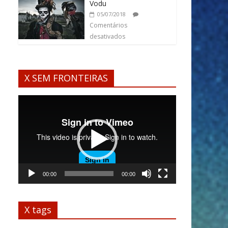
Vodu
05/07/2018
Comentários
desativados
X SEM FRONTEIRAS
Tocador
de
vídeo
00:00
00:00
X tags