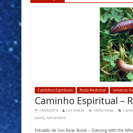
Caminhos Espirituais
Roda Medicinal
Universo X
Caminho Espiritual – 
14/06/2018
Leo Artese
16063 Views
Camin
,
xamã
xamanismo
Extraído de Sun Bear Book – Dancing with the Wheel