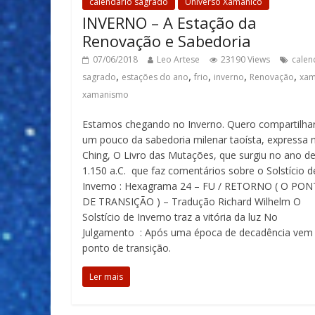
calendário sagrado
Universo Xamânico
INVERNO – A Estação da
Renovação e Sabedoria
07/06/2018
Leo Artese
23190 Views
calen
,
,
,
,
,
sagrado
estações do ano
frio
inverno
Renovação
xa
xamanismo
Estamos chegando no Inverno. Quero compartilha
um pouco da sabedoria milenar taoísta, expressa n
Ching, O Livro das Mutações, que surgiu no ano d
1.150 a.C. que faz comentários sobre o Solstício d
Inverno : Hexagrama 24 – FU / RETORNO ( O PO
DE TRANSIÇÃO ) – Tradução Richard Wilhelm O
Solstício de Inverno traz a vitória da luz No
Julgamento : Após uma época de decadência vem
ponto de transição.
Ler mais