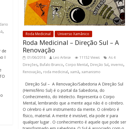
dario
,
mã
Roda Medicinal
Universo Xamânico
Roda Medicinal – Direção Sul – A
Renovação
r de
o I
01/06/2018
Leo Artese
11152 Views
As 4
e
,
,
,
,
,
Direções
Bufalo Branco
Corpo Mental
Direção Sul
inverno
e
,
,
,
Renovação
roda medicinal
xamã
xamanismo
NTO
Direção Sul – A Renovação/Sabedoria A Direção Sul
(Hemisfério Sul) é o portal da Sabedoria, do
 o
Conhecimento, do Intelecto. Representa o Corpo
Mental, lembrando que a mente aqui não é o cérebro.
O cérebro é um instrumento da mente. O cérebro é
físico, material. A mente é invisível, ela pode ir para
qualquer lugar . O conhecimento é aquele que pode ser
transformado em sabedoria. O Sul é associado com o