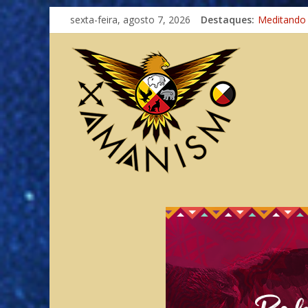
Imaginação
sexta-feira, agosto 7, 2026
Destaques:
Meditando
Autosuficiê
Xamanismo
Totens – C