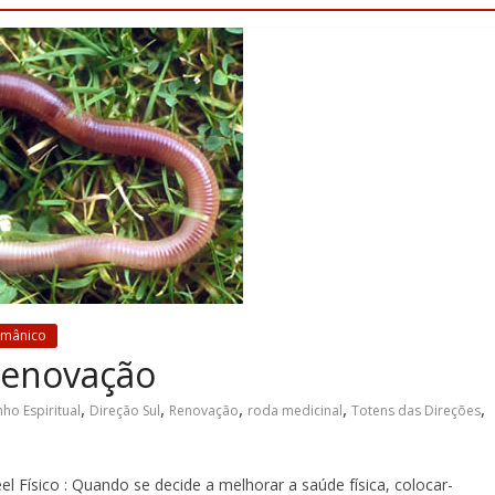
amânico
Renovação
,
,
,
,
,
ho Espiritual
Direção Sul
Renovação
roda medicinal
Totens das Direções
 Físico : Quando se decide a melhorar a saúde física, colocar-