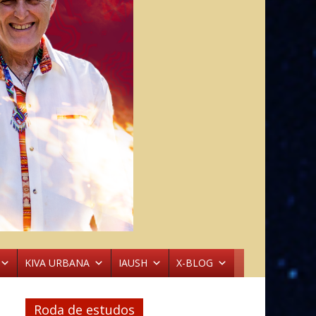
KIVA URBANA
IAUSH
X-BLOG
Roda de estudos