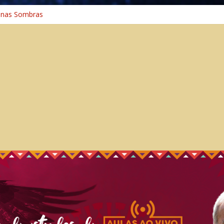
 na Cura
 nas Sombras
ncia: A Jornada do Espírito Ancestral
 Universal
aminho Espiritual – Crescimento