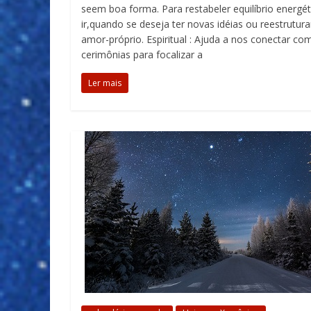
seem boa forma. Para restabeler equilíbrio energét
ir,quando se deseja ter novas idéias ou reestrutur
amor-próprio. Espiritual : Ajuda a nos conectar co
cerimônias para focalizar a
Ler mais