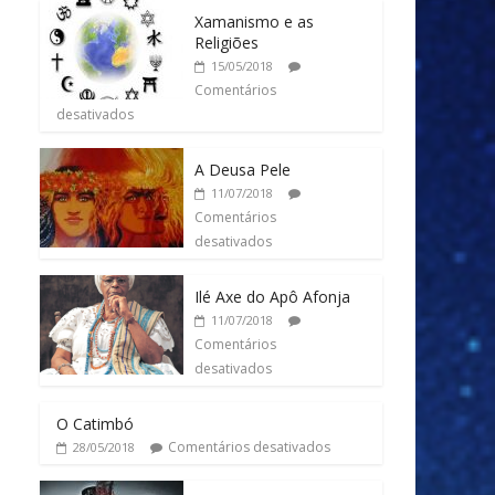
Xamanismo e as
Religiões
15/05/2018
Comentários
desativados
A Deusa Pele
11/07/2018
Comentários
desativados
Ilé Axe do Apô Afonja
11/07/2018
Comentários
desativados
O Catimbó
Comentários desativados
28/05/2018