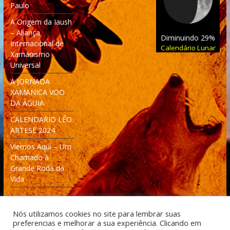
Paulo
A Origem da Iaush
– Aliança
Diminuindo 29%
Internacional de
Calendário Lunar
Xamanismo
Universal
A JORNADA
XAMANICA VOO
DA ÁGUIA
CALENDARIO LÉO
ARTESE 2024
Viemos Aqui – Um
Chamado à
Grande Roda da
Vida
Nós utilizamos cookies no site para lembrar suas
preferencias e melhorar a sua experiência. Clicando em