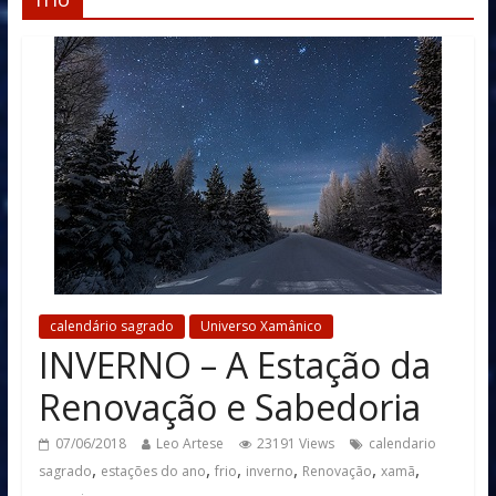
calendário sagrado
Universo Xamânico
INVERNO – A Estação da
Renovação e Sabedoria
07/06/2018
Leo Artese
23191 Views
calendario
,
,
,
,
,
,
sagrado
estações do ano
frio
inverno
Renovação
xamã