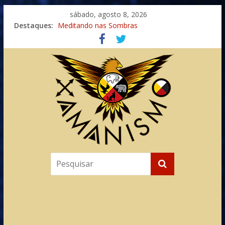
sábado, agosto 8, 2026
Destaques:
Meditando nas Sombras
Autosuficiência: A Jornada do Espírito Ancestral
Xamanismo Universal
Totens – Caminho Espiritual – Crescimento
Imaginação na Cura