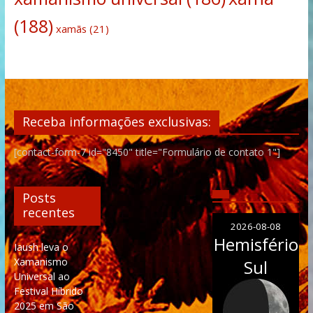
(188)
xamãs
(21)
Receba informações exclusivas:
[contact-form-7 id="8450" title="Formulário de contato 1"]
Posts
recentes
2026-08-08
Hemisfério
Iaush leva o
Xamanismo
Sul
Universal ao
Festival Híbrido
2025 em São