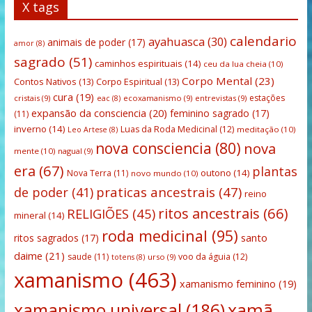
X tags
calendario
ayahuasca
(30)
animais de poder
(17)
amor
(8)
sagrado
(51)
caminhos espirituais
(14)
ceu da lua cheia
(10)
Corpo Mental
(23)
Contos Nativos
(13)
Corpo Espiritual
(13)
cura
(19)
estações
cristais
(9)
ecoxamanismo
(9)
entrevistas
(9)
eac
(8)
expansão da consciencia
(20)
feminino sagrado
(17)
(11)
inverno
(14)
Luas da Roda Medicinal
(12)
meditação
(10)
Leo Artese
(8)
nova consciencia
(80)
nova
mente
(10)
nagual
(9)
era
(67)
plantas
outono
(14)
Nova Terra
(11)
novo mundo
(10)
praticas ancestrais
(47)
de poder
(41)
reino
ritos ancestrais
(66)
RELIGIÕES
(45)
mineral
(14)
roda medicinal
(95)
santo
ritos sagrados
(17)
daime
(21)
saude
(11)
voo da águia
(12)
urso
(9)
totens
(8)
xamanismo
(463)
xamanismo feminino
(19)
xamanismo universal
(186)
xamã