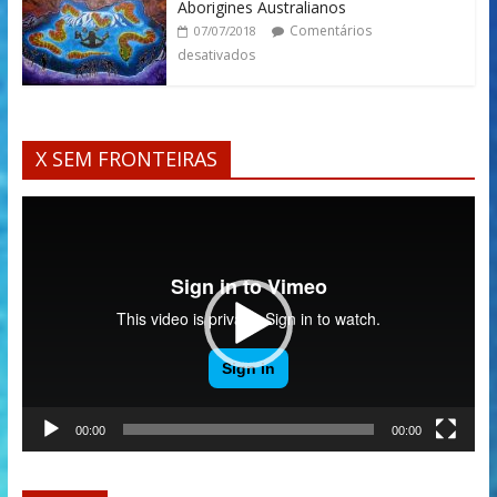
Aborigines Australianos
Comentários
07/07/2018
desativados
X SEM FRONTEIRAS
Tocador
de
vídeo
00:00
00:00