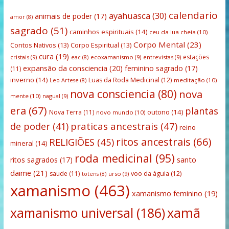
calendario
ayahuasca
(30)
animais de poder
(17)
amor
(8)
sagrado
(51)
caminhos espirituais
(14)
ceu da lua cheia
(10)
Corpo Mental
(23)
Contos Nativos
(13)
Corpo Espiritual
(13)
cura
(19)
estações
cristais
(9)
ecoxamanismo
(9)
entrevistas
(9)
eac
(8)
expansão da consciencia
(20)
feminino sagrado
(17)
(11)
inverno
(14)
Luas da Roda Medicinal
(12)
meditação
(10)
Leo Artese
(8)
nova consciencia
(80)
nova
mente
(10)
nagual
(9)
era
(67)
plantas
outono
(14)
Nova Terra
(11)
novo mundo
(10)
praticas ancestrais
(47)
de poder
(41)
reino
ritos ancestrais
(66)
RELIGIÕES
(45)
mineral
(14)
roda medicinal
(95)
santo
ritos sagrados
(17)
daime
(21)
saude
(11)
voo da águia
(12)
urso
(9)
totens
(8)
xamanismo
(463)
xamanismo feminino
(19)
xamanismo universal
(186)
xamã