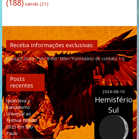
(188)
xamãs
(21)
Receba informações exclusivas:
[contact-form-7 id="8450" title="Formulário de contato 1"]
Posts
recentes
2026-08-10
Hemisfério
Iaush leva o
Xamanismo
Sul
Universal ao
Festival Híbrido
2025 em São
Paulo