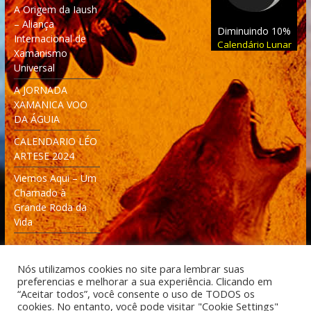
A Origem da Iaush
– Aliança
Diminuindo 10%
Internacional de
Calendário Lunar
Xamanismo
Universal
A JORNADA
XAMANICA VOO
DA ÁGUIA
CALENDARIO LÉO
ARTESE 2024
Viemos Aqui – Um
Chamado à
Grande Roda da
Vida
Nós utilizamos cookies no site para lembrar suas
preferencias e melhorar a sua experiência. Clicando em
“Aceitar todos”, você consente o uso de TODOS os
cookies. No entanto, você pode visitar "Cookie Settings"