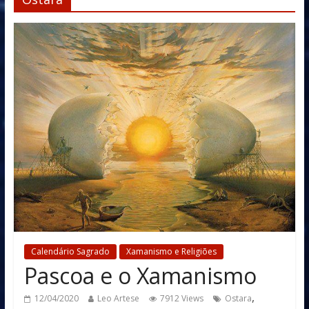
Calendário Sagrado
Xamanismo e Religiões
Pascoa e o Xamanismo
,
12/04/2020
Leo Artese
7912 Views
Ostara