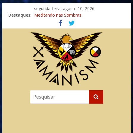
segunda-feira, agosto 10, 2026
Destaques:
Meditando nas Sombras
Autosuficiência: A Jornada do Espírito Ancestral
Xamanismo Universal
Totens – Caminho Espiritual – Crescimento
Imaginação na Cura