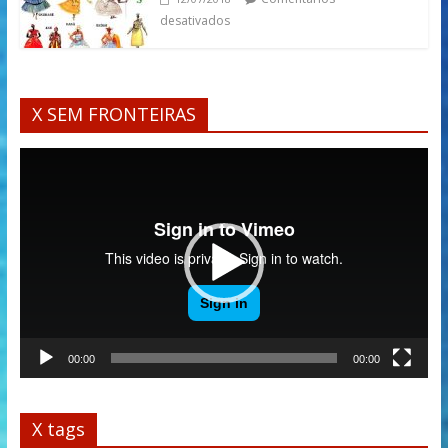
desativados
X SEM FRONTEIRAS
Tocador
de
vídeo
00:00
00:00
X tags