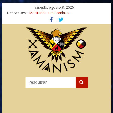
sábado, agosto 8, 2026
Imaginação na Cura
Destaques:
Meditando nas Sombras
Autosuficiência: A Jornada do Espírito Ancestral
Xamanismo Universal
Totens – Caminho Espiritual – Crescimento