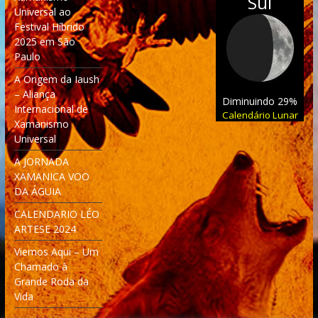
Sul
Universal ao
Festival Híbrido
2025 em São
Paulo
A Origem da Iaush
– Aliança
Diminuindo 29%
Internacional de
Calendário Lunar
Xamanismo
Universal
A JORNADA
XAMANICA VOO
DA ÁGUIA
CALENDARIO LÉO
ARTESE 2024
Viemos Aqui – Um
Chamado à
Grande Roda da
Vida