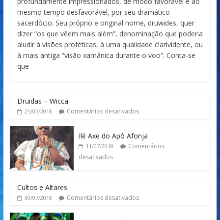
profundamente impressionados, de modo favorável e ao
mesmo tempo desfavorável, por seu dramático
sacerdócio. Seu próprio e original nome, druwides, quer
dizer “os que vêem mais além”, denominação que poderia
aludir à visões proféticas, à uma qualidade clarividente, ou
à mais antiga “visão xamânica durante o voo”. Conta-se
que
Druidas – Wicca
Comentários desativados
25/05/2018
Ilé Axe do Apô Afonja
Comentários
11/07/2018
desativados
Cultos e Altares
Comentários desativados
30/07/2018