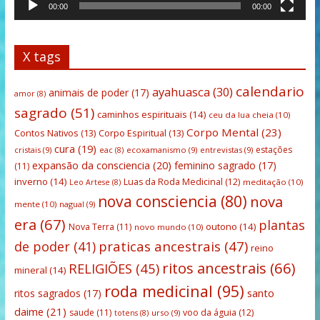
00:00
00:00
X tags
calendario
ayahuasca
(30)
animais de poder
(17)
amor
(8)
sagrado
(51)
caminhos espirituais
(14)
ceu da lua cheia
(10)
Corpo Mental
(23)
Contos Nativos
(13)
Corpo Espiritual
(13)
cura
(19)
estações
cristais
(9)
ecoxamanismo
(9)
entrevistas
(9)
eac
(8)
expansão da consciencia
(20)
feminino sagrado
(17)
(11)
inverno
(14)
Luas da Roda Medicinal
(12)
meditação
(10)
Leo Artese
(8)
nova consciencia
(80)
nova
mente
(10)
nagual
(9)
era
(67)
plantas
outono
(14)
Nova Terra
(11)
novo mundo
(10)
praticas ancestrais
(47)
de poder
(41)
reino
ritos ancestrais
(66)
RELIGIÕES
(45)
mineral
(14)
roda medicinal
(95)
santo
ritos sagrados
(17)
daime
(21)
saude
(11)
voo da águia
(12)
urso
(9)
totens
(8)