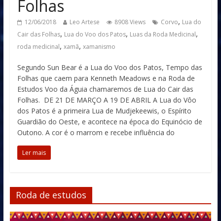
Folhas
,
12/06/2018
Leo Artese
8908 Views
Corvo
Lua do
,
,
,
Cair das Folhas
Lua do Voo dos Patos
Luas da Roda Medicinal
,
,
roda medicinal
xamã
xamanismo
Segundo Sun Bear é a Lua do Voo dos Patos, Tempo das
Folhas que caem para Kenneth Meadows e na Roda de
Estudos Voo da Águia chamaremos de Lua do Cair das
Folhas. DE 21 DE MARÇO A 19 DE ABRIL A Lua do Vôo
dos Patos é a primeira Lua de Mudjekeewis, o Espírito
Guardião do Oeste, e acontece na época do Equinócio de
Outono. A cor é o marrom e recebe influência do
Ler mais
Roda de estudos