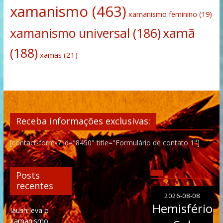
xamanismo
(463)
xamanismo feminino
(19)
xamanismo universal
(186)
xamã
(188)
xamãs
(21)
Receba informações exclusivas:
[contact-form-7 id="8450" title="Formulário de contato 1"]
Posts
recentes
2026-08-08
Hemisfério
Iaush leva o
Xamanismo