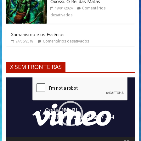
Oxossi. O Rei das Matas
Comentários
18/01/2024
desativados
Xamanismo e os Essênios
Comentários desativados
24/05/2018
X SEM FRONTEIRAS
Tocador
de
vídeo