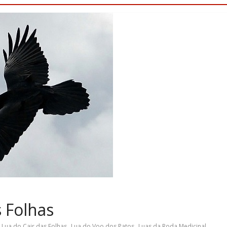
s Folhas
,
,
,
,
Lua do Cair das Folhas
Lua do Voo dos Patos
Luas da Roda Medicinal