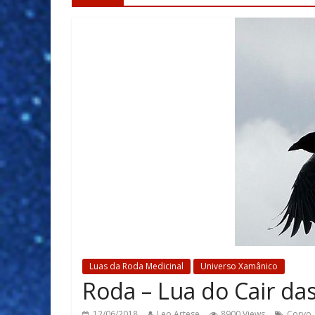
Luas da Roda Medicinal
Universo Xamânico
Roda – Lua do Cair da
12/06/2018
Leo Artese
8900 Views
Corvo