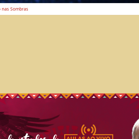
o na Cura
o nas Sombras
ência: A Jornada do Espírito Ancestral
 Universal
Caminho Espiritual – Crescimento