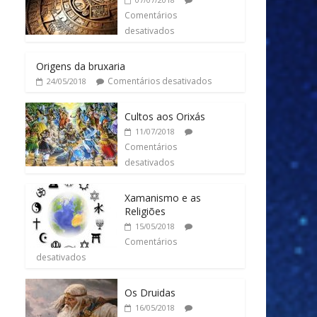
Comentários
desativados
Origens da bruxaria
Comentários desativados
24/05/2018
Cultos aos Orixás
11/07/2018
Comentários
desativados
Xamanismo e as
Religiões
15/05/2018
Comentários
desativados
Os Druidas
16/05/2018