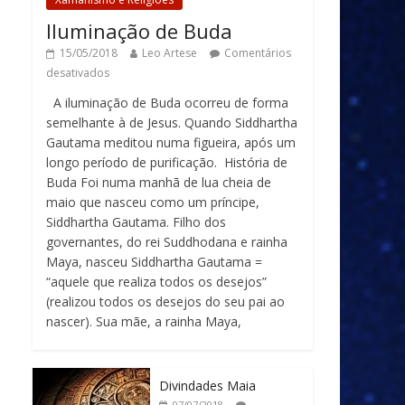
Iluminação de Buda
15/05/2018
Leo Artese
Comentários
desativados
A iluminação de Buda ocorreu de forma
semelhante à de Jesus. Quando Siddhartha
Gautama meditou numa figueira, após um
longo período de purificação. História de
Buda Foi numa manhã de lua cheia de
maio que nasceu como um príncipe,
Siddhartha Gautama. Filho dos
governantes, do rei Suddhodana e rainha
Maya, nasceu Siddhartha Gautama =
“aquele que realiza todos os desejos”
(realizou todos os desejos do seu pai ao
nascer). Sua mãe, a rainha Maya,
Divindades Maia
07/07/2018