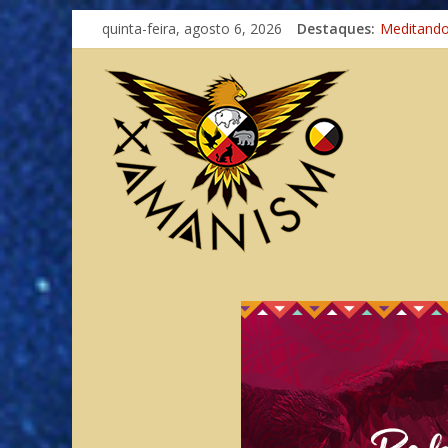
Imaginaçã
quinta-feira, agosto 6, 2026
Destaques:
Meditand
Autosufici
Xamanismo
Totens – 