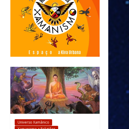
Universo Xamânico
Xamanismo e Religiões