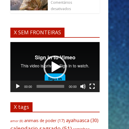
Comentários
desativados
X SEM FRONTEIRAS
Tocador
de
vídeo
00:00
00:00
X tags
ayahuasca
(30)
animais de poder
(17)
amor
(8)
calendario sagrado
(51)