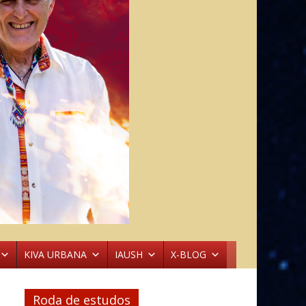
KIVA URBANA
IAUSH
X-BLOG
Roda de estudos