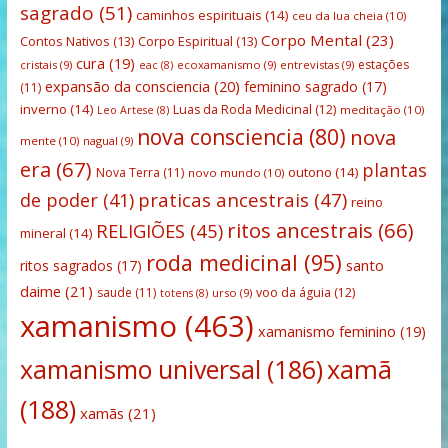
sagrado
(51)
caminhos espirituais
(14)
ceu da lua cheia
(10)
Corpo Mental
(23)
Contos Nativos
(13)
Corpo Espiritual
(13)
cura
(19)
estações
cristais
(9)
ecoxamanismo
(9)
entrevistas
(9)
eac
(8)
expansão da consciencia
(20)
feminino sagrado
(17)
(11)
inverno
(14)
Luas da Roda Medicinal
(12)
meditação
(10)
Leo Artese
(8)
nova consciencia
(80)
nova
mente
(10)
nagual
(9)
era
(67)
plantas
outono
(14)
Nova Terra
(11)
novo mundo
(10)
praticas ancestrais
(47)
de poder
(41)
reino
ritos ancestrais
(66)
RELIGIÕES
(45)
mineral
(14)
roda medicinal
(95)
santo
ritos sagrados
(17)
daime
(21)
saude
(11)
voo da águia
(12)
urso
(9)
totens
(8)
xamanismo
(463)
xamanismo feminino
(19)
xamanismo universal
(186)
xamã
(188)
xamãs
(21)