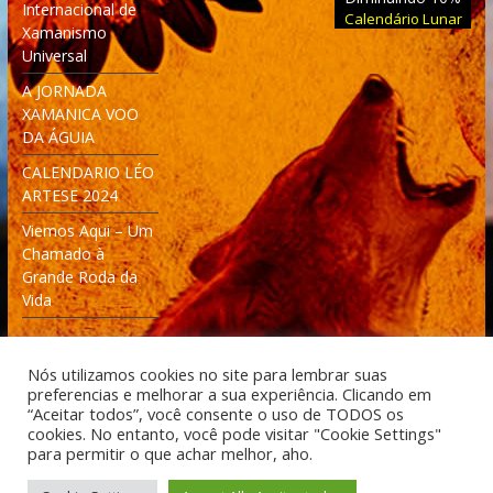
Internacional de
Calendário Lunar
Xamanismo
Universal
A JORNADA
XAMANICA VOO
DA ÁGUIA
CALENDARIO LÉO
ARTESE 2024
Viemos Aqui – Um
Chamado à
Grande Roda da
Vida
Nós utilizamos cookies no site para lembrar suas
preferencias e melhorar a sua experiência. Clicando em
“Aceitar todos”, você consente o uso de TODOS os
cookies. No entanto, você pode visitar "Cookie Settings"
Desenvolvido: Moleculas4D - Engenharia Espacial e
para permitir o que achar melhor, aho.
Tecnologia [moleculas4d.com.br]