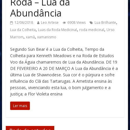
Roda – Lua da
Abundância
,
12/06/2018
Leo Artese
6908 Views
Lua Brilhante
,
,
,
Lua da Colheita
Luas da Roda Medicinal
roda medicinal
Urso
,
,
Marrom
xamã
xamanismo
Segundo Sun Bear é a Lua da Colheita, Tempo da
Colheita para Kenneth Meadows e na Roda de Estudos
Voo da Águia chamaremos de Lua da Abundância. DE 19
DE FEVEREIRO A 20 DE MARÇO A Lua da Abundância é a
última Lua de Shawnodese. Sua cor é o púrpura e sofre
influência do Clã das Tartarugas. A Ametista ensina às
pessoas, vivenciando esta lua, o bom julgamento e a
justiça; a Flor Violeta ensina
Ler mais