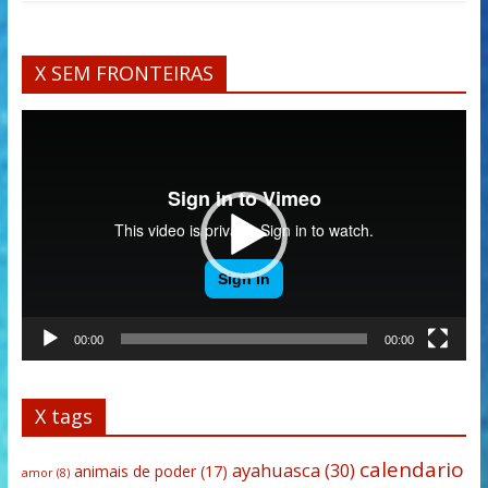
X SEM FRONTEIRAS
Tocador
de
vídeo
00:00
00:00
X tags
calendario
ayahuasca
(30)
animais de poder
(17)
amor
(8)