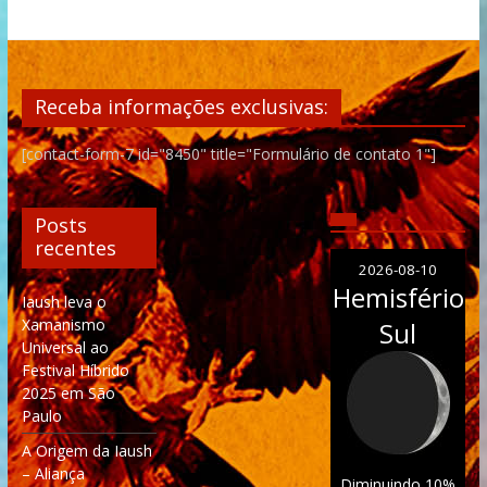
Receba informações exclusivas:
[contact-form-7 id="8450" title="Formulário de contato 1"]
Posts
recentes
2026-08-10
Hemisfério
Iaush leva o
Xamanismo
Sul
Universal ao
Festival Híbrido
2025 em São
Paulo
A Origem da Iaush
– Aliança
Diminuindo 10%