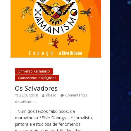
Universo Xamânico
Xamanismo e Religiões
Os Salvadores
28/05/2018
Kbello
Comentários
desativados
Num dos textos fabulosos, da
maravilhosa *Elsie Dubugras,* jornalista,
pintora e estudiosa de fenômenos
paranormais, que por três décadas