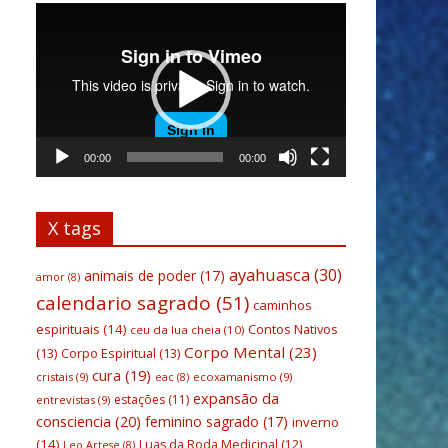
Tocador
de
vídeo
00:00
00:00
X tags
ayahuasca
(30)
animais de poder
(17)
amor
(8)
calendario sagrado
(51)
caminhos
espirituais
(14)
Contos Nativos
ceu da lua cheia
(10)
Corpo Mental
(23)
(13)
Corpo Espiritual
(13)
cura
(19)
cristais
(9)
ecoxamanismo
(9)
eac
(8)
expansão da
estações
(11)
entrevistas
(9)
consciencia
(20)
feminino sagrado
(17)
inverno
(14)
Luas da Roda Medicinal
(12)
Leo Artese
(8)