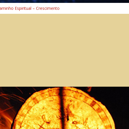
 Universal
aminho Espiritual – Crescimento
 na Cura
 nas Sombras
ncia: A Jornada do Espírito Ancestral