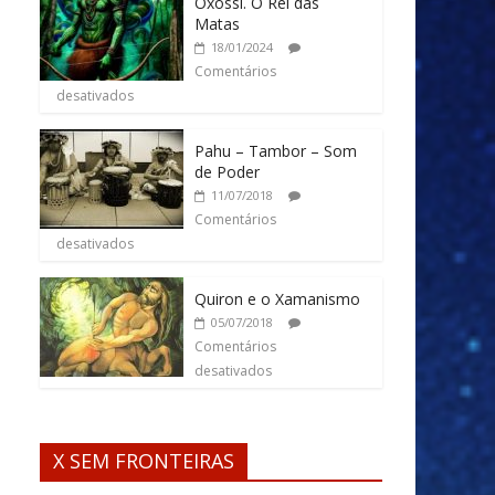
Oxossi. O Rei das
Matas
18/01/2024
Comentários
desativados
Pahu – Tambor – Som
de Poder
11/07/2018
Comentários
desativados
Quiron e o Xamanismo
05/07/2018
Comentários
desativados
X SEM FRONTEIRAS