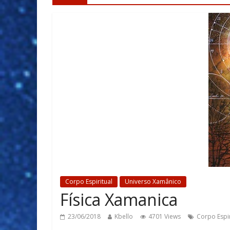
Corpo Espiritual
Universo Xamânico
Física Xamanica
23/06/2018
Kbello
4701 Views
Corpo Espir