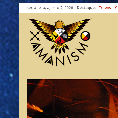
Xamanismo
sexta-feira, agosto 7, 2026
Destaques:
Totens – C
Imaginação
Meditando
Autosuficiê