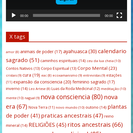
00:00
00:00
X tags
calendario
ayahuasca
(30)
animais de poder
(17)
amor
(8)
sagrado
(51)
caminhos espirituais
(14)
ceu da lua cheia
(10)
Corpo Mental
(23)
Contos Nativos
(13)
Corpo Espiritual
(13)
cura
(19)
estações
cristais
(9)
ecoxamanismo
(9)
entrevistas
(9)
eac
(8)
expansão da consciencia
(20)
feminino sagrado
(17)
(11)
inverno
(14)
Luas da Roda Medicinal
(12)
meditação
(10)
Leo Artese
(8)
nova consciencia
(80)
nova
mente
(10)
nagual
(9)
era
(67)
plantas
outono
(14)
Nova Terra
(11)
novo mundo
(10)
praticas ancestrais
(47)
de poder
(41)
reino
ritos ancestrais
(66)
RELIGIÕES
(45)
mineral
(14)