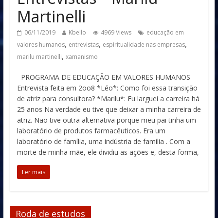
Martinelli
06/11/2019
Kbello
4969 Views
educação em
,
,
,
valores humanos
entrevistas
espiritualidade nas empresas
,
marilu martinelli
xamanismo
PROGRAMA DE EDUCAÇÃO EM VALORES HUMANOS
Entrevista feita em 2oo8 *Léo*: Como foi essa transição
de atriz para consultora? *Marilu*: Eu larguei a carreira há
25 anos Na verdade eu tive que deixar a minha carreira de
atriz. Não tive outra alternativa porque meu pai tinha um
laboratório de produtos farmacêuticos. Era um
laboratório de família, uma indústria de família . Com a
morte de minha mãe, ele dividiu as ações e, desta forma,
Ler mais
Roda de estudos