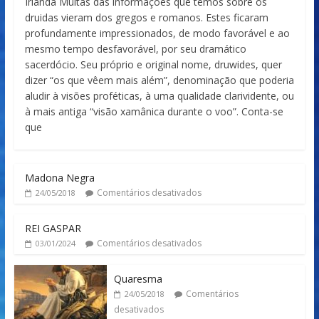
Irlanda Muitas das informações que temos sobre os
druidas vieram dos gregos e romanos. Estes ficaram
profundamente impressionados, de modo favorável e ao
mesmo tempo desfavorável, por seu dramático
sacerdócio. Seu próprio e original nome, druwides, quer
dizer “os que vêem mais além”, denominação que poderia
aludir à visões proféticas, à uma qualidade clarividente, ou
à mais antiga “visão xamânica durante o voo”. Conta-se
que
Madona Negra
Comentários desativados
24/05/2018
REI GASPAR
Comentários desativados
03/01/2024
Quaresma
Comentários
24/05/2018
desativados