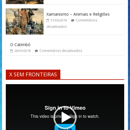
Xamanismo – Animais e Religiões
Comentários
01/06/2018
desativados
O Catimbó
Comentários desativados
28/05/2018
X SEM FRONTEIRAS
Tocador
de
vídeo