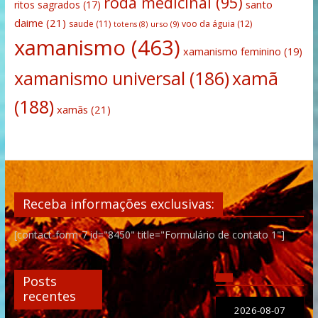
roda medicinal
(95)
santo
ritos sagrados
(17)
daime
(21)
saude
(11)
voo da águia
(12)
urso
(9)
totens
(8)
xamanismo
(463)
xamanismo feminino
(19)
xamanismo universal
(186)
xamã
(188)
xamãs
(21)
Receba informações exclusivas:
[contact-form-7 id="8450" title="Formulário de contato 1"]
Posts
recentes
2026-08-07