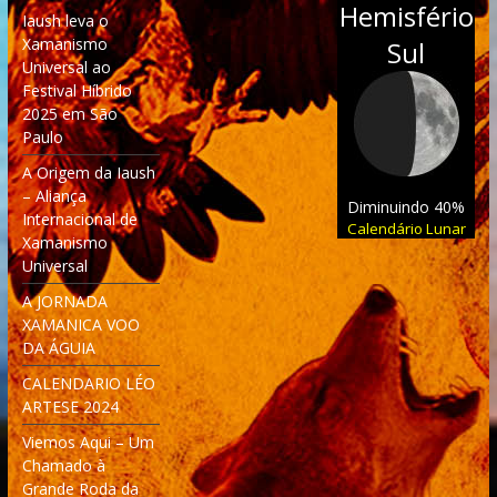
Hemisfério
Iaush leva o
Xamanismo
Sul
Universal ao
Festival Híbrido
2025 em São
Paulo
A Origem da Iaush
– Aliança
Diminuindo 40%
Internacional de
Calendário Lunar
Xamanismo
Universal
A JORNADA
XAMANICA VOO
DA ÁGUIA
CALENDARIO LÉO
ARTESE 2024
Viemos Aqui – Um
Chamado à
Grande Roda da