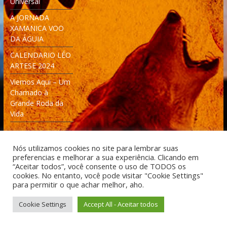
Universal
A JORNADA
XAMANICA VOO
DA ÁGUIA
CALENDARIO LÉO
ARTESE 2024
Viemos Aqui – Um
Chamado à
Grande Roda da
Vida
Nós utilizamos cookies no site para lembrar suas
preferencias e melhorar a sua experiência. Clicando em
“Aceitar todos”, você consente o uso de TODOS os
cookies. No entanto, você pode visitar "Cookie Settings"
Desenvolvido: Moleculas4D - Engenharia Espacial e
para permitir o que achar melhor, aho.
Tecnologia [moleculas4d.com.br]
Cookie Settings
Accept All - Aceitar todos