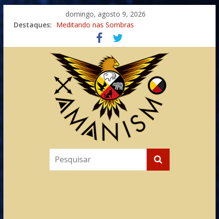
domingo, agosto 9, 2026
Destaques:
Meditando nas Sombras
Autosuficiência: A Jornada do Espírito Ancestral
Xamanismo Universal
Totens – Caminho Espiritual – Crescimento
Imaginação na Cura