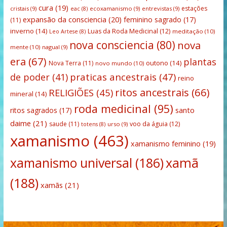
cura
(19)
estações
cristais
(9)
ecoxamanismo
(9)
entrevistas
(9)
eac
(8)
expansão da consciencia
(20)
feminino sagrado
(17)
(11)
inverno
(14)
Luas da Roda Medicinal
(12)
meditação
(10)
Leo Artese
(8)
nova consciencia
(80)
nova
mente
(10)
nagual
(9)
era
(67)
plantas
outono
(14)
Nova Terra
(11)
novo mundo
(10)
praticas ancestrais
(47)
de poder
(41)
reino
ritos ancestrais
(66)
RELIGIÕES
(45)
mineral
(14)
roda medicinal
(95)
santo
ritos sagrados
(17)
daime
(21)
saude
(11)
voo da águia
(12)
urso
(9)
totens
(8)
xamanismo
(463)
xamanismo feminino
(19)
xamanismo universal
(186)
xamã
(188)
xamãs
(21)