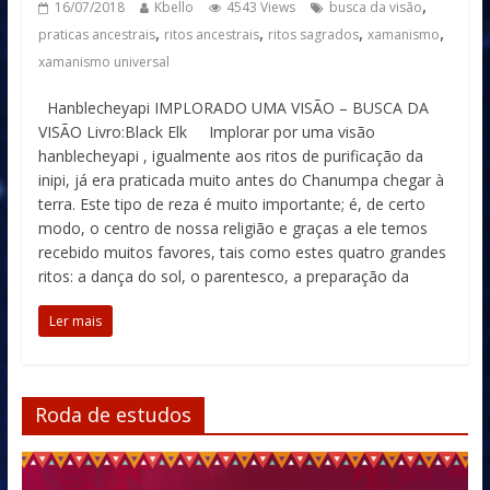
,
16/07/2018
Kbello
4543 Views
busca da visão
,
,
,
,
praticas ancestrais
ritos ancestrais
ritos sagrados
xamanismo
xamanismo universal
Hanblecheyapi IMPLORADO UMA VISÃO – BUSCA DA
VISÃO Livro:Black Elk Implorar por uma visão
hanblecheyapi , igualmente aos ritos de purificação da
inipi, já era praticada muito antes do Chanumpa chegar à
terra. Este tipo de reza é muito importante; é, de certo
modo, o centro de nossa religião e graças a ele temos
recebido muitos favores, tais como estes quatro grandes
ritos: a dança do sol, o parentesco, a preparação da
Ler mais
Roda de estudos