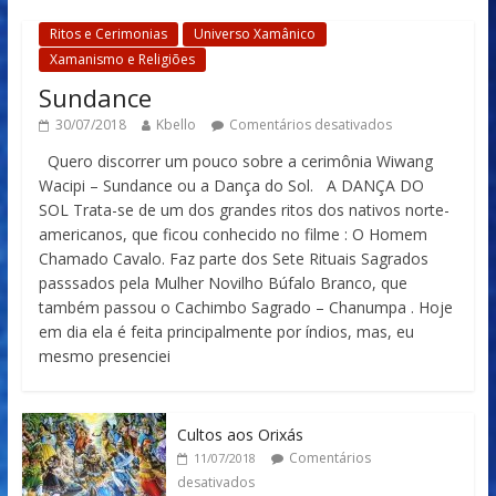
Ritos e Cerimonias
Universo Xamânico
Xamanismo e Religiões
Sundance
30/07/2018
Kbello
Comentários desativados
Quero discorrer um pouco sobre a cerimônia Wiwang
Wacipi – Sundance ou a Dança do Sol. A DANÇA DO
SOL Trata-se de um dos grandes ritos dos nativos norte-
americanos, que ficou conhecido no filme : O Homem
Chamado Cavalo. Faz parte dos Sete Rituais Sagrados
passsados pela Mulher Novilho Búfalo Branco, que
também passou o Cachimbo Sagrado – Chanumpa . Hoje
em dia ela é feita principalmente por índios, mas, eu
mesmo presenciei
Cultos aos Orixás
Comentários
11/07/2018
desativados