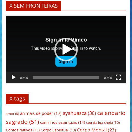
X SEM FRONTEIRAS
Tocador
de
vídeo
00:00
00:00
X tags
calendario
ayahuasca
(30)
animais de poder
(17)
amor
(8)
sagrado
(51)
caminhos espirituais
(14)
ceu da lua cheia
(10)
Corpo Mental
(23)
Contos Nativos
(13)
Corpo Espiritual
(13)