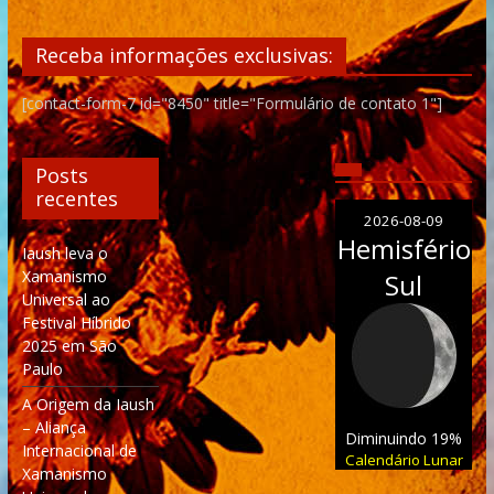
Receba informações exclusivas:
[contact-form-7 id="8450" title="Formulário de contato 1"]
Posts
recentes
2026-08-09
Hemisfério
Iaush leva o
Xamanismo
Sul
Universal ao
Festival Híbrido
2025 em São
Paulo
A Origem da Iaush
– Aliança
Diminuindo 19%
Internacional de
Calendário Lunar
Xamanismo